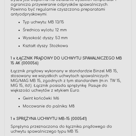
ogranicza przywieranie odprysków spawalniczych.
Powinna być regularnie czyszczona preparatami
antyodpryskowymi.
Typ uchwytu: MB 13/15
Średnica wylotu: 12 mm
Wysokość dyszy: 53 mm
Kształt dyszy: Stożkowa
1 x ŁĄCZNIK PRĄDOWY DO UCHWYTU SPAWALNICZEGO MB
15 AK (000056)
Łącznik prądowy wykonany w standardzie Binzel MB 15,
stosowany we wszystkich uchwytach spawalniczych
MIG/MAG MB 15, zgodnych z tym standardem (m.in. TW 15,
MIG 15, itd.). Łącznik posiada sprężynkę. Pasuje do
większości uchwytów z wtykiem Euro.
Gwint końcówki: M6
Mocowanie do palnika: M8
1 x SPRĘŻYNA UCHWYTU MB-15 (000541)
Sprężyna przeznaczona do łącznika prądowego do
uchwytu spawalniczego typu MB 15.