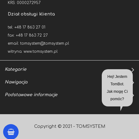
KRS: 0000272957
Dział obsługi klienta
tel: +48 17 863 27 01
fax: +48 17 863 72 27
email:
tomsystem@tomsystem.pl
witryna:
www.tomsystem.pl
Kategorie
Hej! Jestem
Nawigacja
TomBot.
Jak mogę Ci
Podstawowe informacje
pomóc?
Copyright © 2021 - TOMSYSTEM