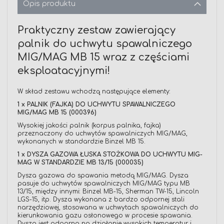
Opis produktu
Praktyczny zestaw zawierający
palnik do uchwytu spawalniczego
MIG/MAG MB 15 wraz z częściami
eksploatacyjnymi!
W skład zestawu wchodzą następujące elementy:
1 x PALNIK (FAJKA) DO UCHWYTU SPAWALNICZEGO
MIG/MAG MB 15 (000396)
Wysokiej jakości palnik (korpus palnika, fajka)
przeznaczony do uchwytów spawalniczych MIG/MAG,
wykonanych w standardzie Binzel MB 15.
1 x DYSZA GAZOWA ŁUSKA STOŻKOWA DO UCHWYTU MIG-
MAG W STANDARDZIE MB 13/15 (000035)
Dysza gazowa do spawania metodą MIG/MAG. Dysza
pasuje do uchwytów spawalniczych MIG/MAG typu MB
13/15, między innymi: Binzel MB-15, Sherman TW-15, Lincoln
LGS-15, itp. Dysza wykonana z bardzo odpornej stali
narzędziowej, stosowana w uchwytach spawalniczych do
kierunkowania gazu osłonowego w procesie spawania.
Dysza jest odporna na działanie wysokich temperatur i