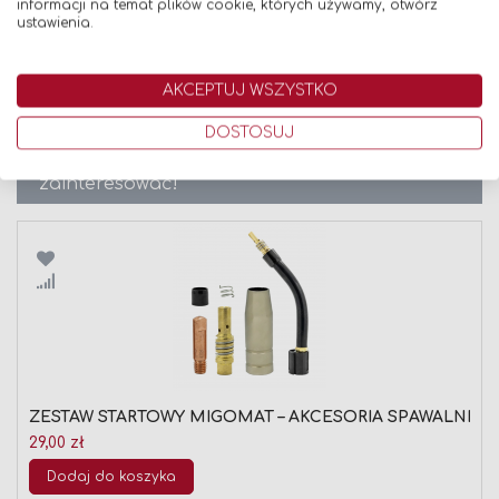
informacji na temat plików cookie, których używamy, otwórz
ustawienia.
Opinie
AKCEPTUJ WSZYSTKO
DOSTOSUJ
Znaleźliśmy inne produkty, które mogą Cię
zainteresować!
Porównaj
ZESTAW STARTOWY MIGOMAT – AKCESORIA SPAWALNICZE 
29,00 zł
Dodaj do koszyka