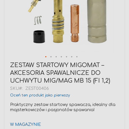
Przejdź
ZESTAW STARTOWY MIGOMAT –
na
AKCESORIA SPAWALNICZE DO
początek
galerii
UCHWYTU MIG/MAG MB 15 (FI 1,2)
SKU
ZEST00406
Oceń ten produkt jako pierwszy
Praktyczny zestaw startowy spawacza, idealny dla
majsterkowiczów i pasjonatów spawania!
W MAGAZYNIE