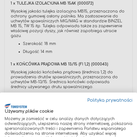
1 x TULEJKA IZOLACYJNA MB 15AK (000072)
Wysokiej jakości tulejka izolacyjna MB15, przeznaczona do
ochrony gumowej osłony palnika. Ma zastosowanie do
uchwytów spawalniczych MIG/MAG w standardzie BINZEL
MB 15, TW 15 itp. Tulejka odpowiada także za zapewnienie
właściwej pozycji dyszy, jak również zapobiega utracie
gazu.
Szerokość: 18 mm
Długość: 14 mm
1 x KOŃCÓWKA PRĄDOWA MB 13/15 (FI 1,2) (000043)
Wysokiej jakości końcówka prądowa (średnica 1,2) do
prowadzenia drutów spawalniczych, przeznaczona do
uchwytów MB-13/15. Średnica końcówki odpowiada
średnicy używanego drutu spawalniczego.
Gwint: M6
Polityka prywatności
Mocowanie do palnika: M8
Średnica: 1,2
Używamy plików cookie
Możemy je zamieścić w celu analizy danych dotyczących
odwiedzających, ulepszenia naszej strony internetowej, pokazania
spersonalizowanych treści i zapewnienia Państwu wspaniałego
doświadczenia na stronie internetowej. Aby uzyskać więcej
Dane techniczne