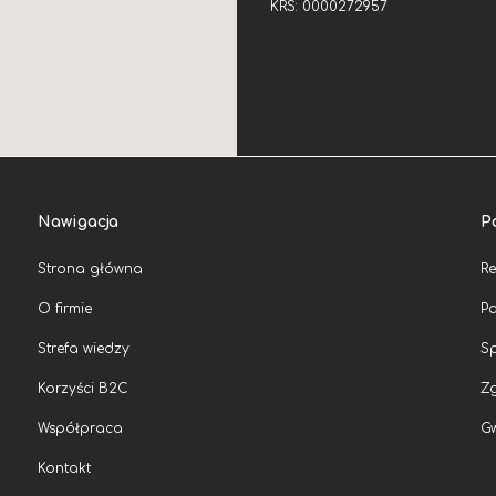
KRS: 0000272957
Nawigacja
P
Strona główna
R
O firmie
Po
Strefa wiedzy
Sp
Korzyści B2C
Zg
Współpraca
G
Kontakt