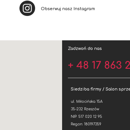
Obserwuj nasz Instagram
Zadzwoń do nas
+ 48 17 863 2
Siedziba firmy / Salon sprz
ul. Miłocińska 15A
35-232 Rzeszów
NIP: 517 020 12 95
Regon: 180197359