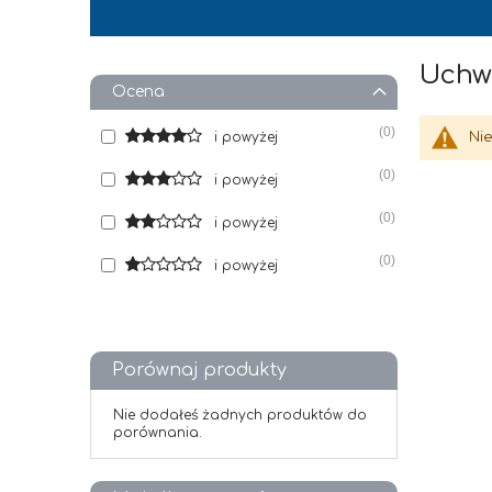
Uchw
Ocena
0
i powyżej
Ni
0
i powyżej
0
i powyżej
0
i powyżej
Porównaj produkty
Nie dodałeś żadnych produktów do
porównania.