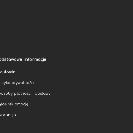
odstawowe informacje
egulamin
lityka prywatności
osoby płatności i dostawy
łoś reklamację
warancja