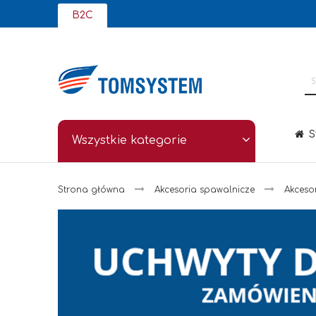
Przejdź
B2C
do
treści
S
Wszystkie kategorie
Strona główna
Akcesoria spawalnicze
Akceso