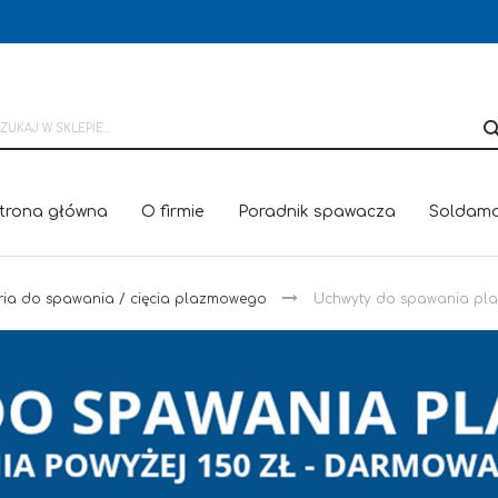
trona główna
O firmie
Poradnik spawacza
Soldama
ria do spawania / cięcia plazmowego
Uchwyty do spawania p