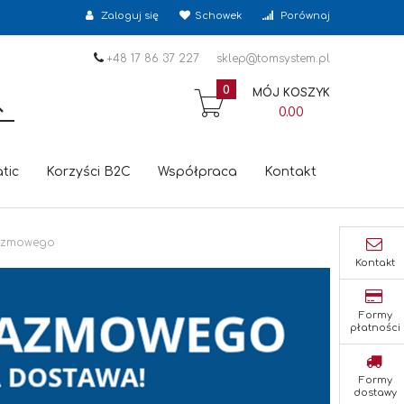
Zaloguj się
Schowek
Porównaj
+48 17 86 37 227
sklep@tomsystem.pl
0
MÓJ KOSZYK
SZUKAJ
0.00
tic
Korzyści B2C
Współpraca
Kontakt
lazmowego
Kontakt
Formy
płatności
Formy
dostawy