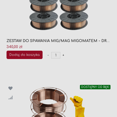
ZESTAW DO SPAWANIA MIG/MAG MIGOMATEM - DRUT SPAWALNICZY SG2 FI 0,8 SZPULA 5KG (5 SZTUK) + GRATIS RĘKAWICE SPAWALNICZE
340,00 zł
Dodaj do koszyka
-
+
DOSTĘPNY OD RĘKI