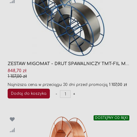
ZESTAW MIGOMAT - DRUT SPAWALNICZY TMT-FIL MIG 308 LSI FI 1,0 (2 x SZPULA 15KG)
Cena
848,70 zł
promocyjna
1 107,00 zł
Najniższa cena w przeciągu 30 dni przed promocją:
1 107,00 zł
Dodaj do koszyka
-
+
DOSTĘPNY OD RĘKI