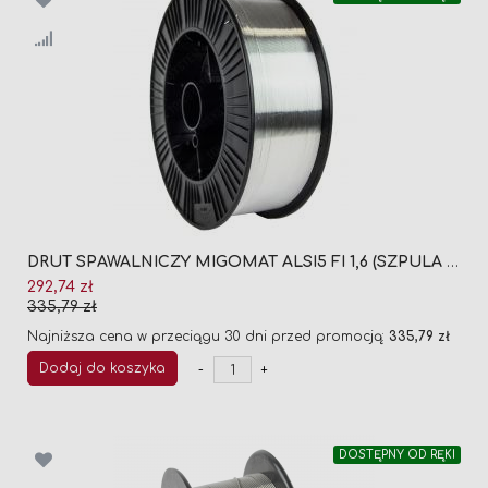
DRUT SPAWALNICZY MIGOMAT ALSI5 FI 1,6 (SZPULA 7KG)
Cena
292,74 zł
promocyjna
335,79 zł
Najniższa cena w przeciągu 30 dni przed promocją:
335,79 zł
Dodaj do koszyka
-
+
DOSTĘPNY OD RĘKI