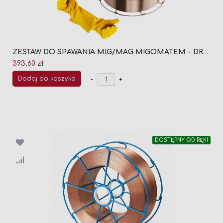
ZESTAW DO SPAWANIA MIG/MAG MIGOMATEM - DRUT SPAWALNICZY MIGOMAT TMT-FIL SG2 FI 1,2 (2 x SZPULA 16KG) + GRATIS RĘKAWICE SPAWALNICZE ROZMIAR 9
393,60 zł
Dodaj do koszyka
-
+
DOSTĘPNY OD RĘKI