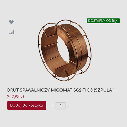
DOSTĘPNY OD RĘKI
DRUT SPAWALNICZY MIGOMAT SG2 FI 0,8 (SZPULA 15KG)
202,95 zł
Dodaj do koszyka
-
+