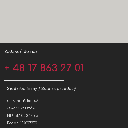
Zadzwoń do nas
+ 48 17 863 27 01
Siedziba firmy / Salon sprzedaży
ul. Miłocińska 15A
35-232 Rzeszów
NIP: 517 020 12 95
Regon: 180197359