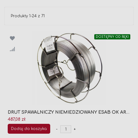
Produkty
1
-
24
z
71
DOSTĘPNY OD RĘKI
DRUT SPAWALNICZY NIEMIEDZIOWANY ESAB OK ARISTOROD 69 FI 1,0 (SZPULA 18KG)
487,08 zł
Dodaj do koszyka
-
+