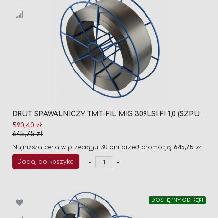
DRUT SPAWALNICZY TMT-FIL MIG 309LSI FI 1,0 (SZPULA 15KG)
Cena
590,40 zł
promocyjna
645,75 zł
Najniższa cena w przeciągu 30 dni przed promocją:
645,75 zł
Dodaj do koszyka
-
+
DOSTĘPNY OD RĘKI