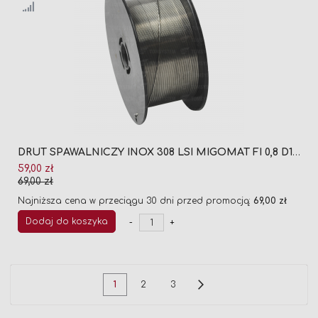
DRUT SPAWALNICZY INOX 308 LSI MIGOMAT FI 0,8 D100 (SZPULA 1KG)
Cena
59,00 zł
promocyjna
69,00 zł
Najniższa cena w przeciągu 30 dni przed promocją:
69,00 zł
Dodaj do koszyka
-
+
Strona
Aktualnie
Strona
Strona
Strona
Następne
1
2
3
czytasz