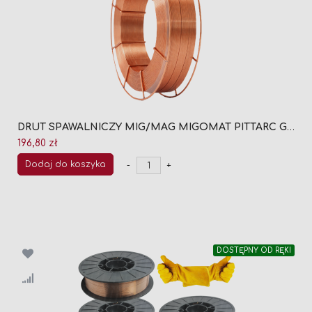
DRUT SPAWALNICZY MIG/MAG MIGOMAT PITTARC G9 SG3 FI 0,8 (SZPULA 16KG)
196,80 zł
Dodaj do koszyka
-
+
DOSTĘPNY OD RĘKI