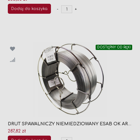
Dodaj do koszyka
-
+
DOSTĘPNY OD RĘKI
DRUT SPAWALNICZY NIEMIEDZIOWANY ESAB OK ARISTOROD 12.50 FI 1,2 (SZPULA 18KG)
287,82 zł