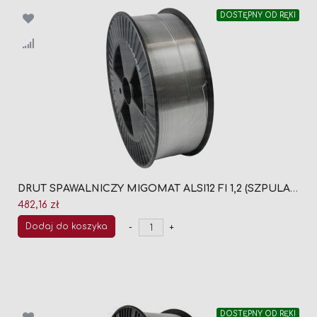
DOSTĘPNY OD RĘKI
DRUT SPAWALNICZY MIGOMAT ALSI12 FI 1,2 (SZPULA 7KG)
482,16 zł
Dodaj do koszyka
-
+
DOSTĘPNY OD RĘKI