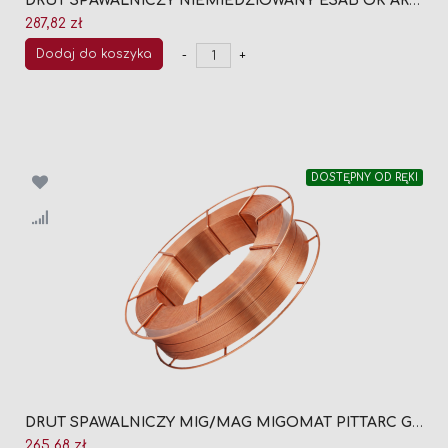
DRUT SPAWALNICZY NIEMIEDZIOWANY ESAB OK ARISTOROD 12.63 FI 1,2 (SZPULA 18KG)
287,82 zł
Dodaj do koszyka
-
+
DOSTĘPNY OD RĘKI
DRUT SPAWALNICZY MIG/MAG MIGOMAT PITTARC G9 SG3 FI 1,2 (SZPULA 18KG)
265,68 zł