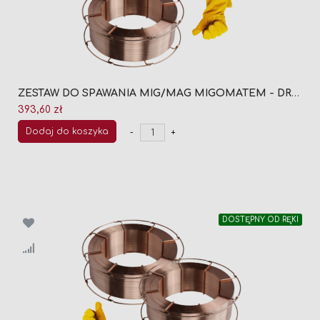
ZESTAW DO SPAWANIA MIG/MAG MIGOMATEM - DRUT SPAWALNICZY MIGOMAT TMT-FIL SG2 FI 1,0 (2 x SZPULA 16KG) + GRATIS RĘKAWICE SPAWALNICZE ROZMIAR 9
393,60 zł
Dodaj do koszyka
-
+
DOSTĘPNY OD RĘKI