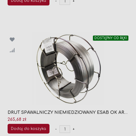
Dodaj do koszyka
-
+
DOSTĘPNY OD RĘKI
DRUT SPAWALNICZY NIEMIEDZIOWANY ESAB OK ARISTOROD 12.50 FI 1,0 (SZPULA 18KG)
265,68 zł
Dodaj do koszyka
-
+