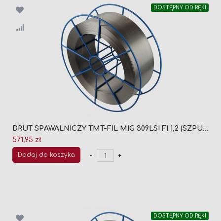
DOSTĘPNY OD RĘKI
DRUT SPAWALNICZY TMT-FIL MIG 309LSI FI 1,2 (SZPULA 15KG)
571,95 zł
Dodaj do koszyka
-
+
DOSTĘPNY OD RĘKI