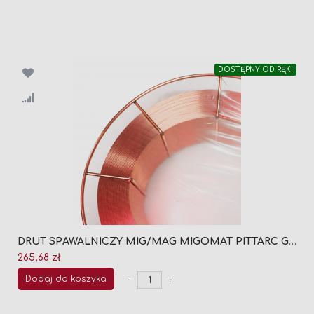
DOSTĘPNY OD RĘKI
DRUT SPAWALNICZY MIG/MAG MIGOMAT PITTARC G9 SG3 FI 1,0 (SZPULA 18KG)
265,68 zł
Dodaj do koszyka
-
+