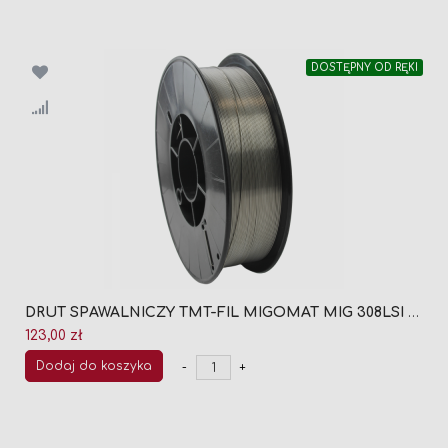
DOSTĘPNY OD RĘKI
DRUT SPAWALNICZY TMT-FIL MIGOMAT MIG 308LSI FI 0,8 (SZPULA 5KG)
123,00 zł
Dodaj do koszyka
-
+