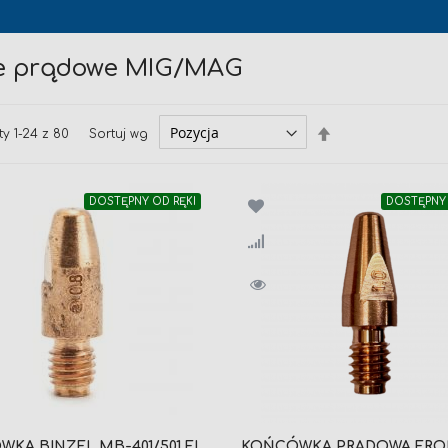
e prądowe MIG/MAG
Ustaw
Sortuj wg
ty
1
-
24
z
80
kierunek
malejący
DOSTĘPNY OD RĘKI
DOSTĘPNY 
KA BINZEL MB-401/501 FI
KOŃCÓWKA PRĄDOWA FRO