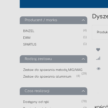
Dysz
Producent / marka
produkt
4
BINZEL
Produk
produkt
1
EWM
produkt
1
SPARTUS
Rodzaj zestawu
Zestaw do spawania metodą MIG/MAG
produkt
29
produkt
4
Zestaw do spawania aluminium
Czas realizacji
produkt
78
Dostępny od ręki
KOŃCÓW
produkt