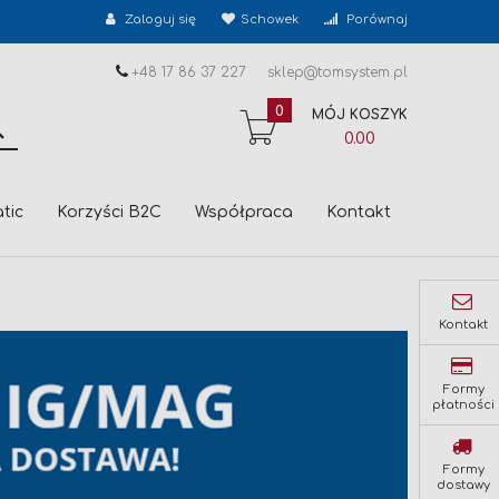
Zaloguj się
Schowek
Porównaj
+48 17 86 37 227
sklep@tomsystem.pl
0
MÓJ KOSZYK
SZUKAJ
0.00
tic
Korzyści B2C
Współpraca
Kontakt
Kontakt
Formy
płatności
Formy
dostawy