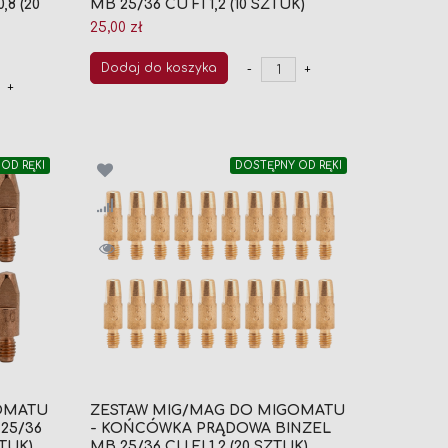
,8 (20
MB 25/36 CU FI 1,2 (10 SZTUK)
25,00 zł
Dodaj do koszyka
-
+
+
OD RĘKI
DOSTĘPNY OD RĘKI
OMATU
ZESTAW MIG/MAG DO MIGOMATU
25/36
- KOŃCÓWKA PRĄDOWA BINZEL
ZTUK)
MB 25/36 CU FI 1,2 (20 SZTUK)