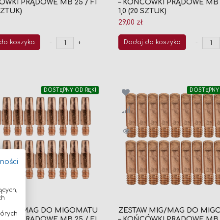
ÓWKI PRĄDOWE MB 25 / FI
– KOŃCÓWKI PRĄDOWE MB 2
 SZTUK)
1,0 (20 SZTUK)
29,00 zł
do koszyka
Dodaj do koszyka
-
+
-
DOSTĘPNY OD RĘKI
DOSTĘPNY 
tności
ących,
ch
W MIG/MAG DO MIGOMATU
ZESTAW MIG/MAG DO MIG
tórych
ÓWKI PRĄDOWE MB 25 / FI
– KOŃCÓWKI PRĄDOWE MB 1