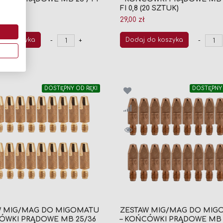
 SZTUK)
FI 0,8 (20 SZTUK)
29,00 zł
do koszyka
Dodaj do koszyka
-
+
-
DOSTĘPNY OD RĘKI
DOSTĘPNY 
W MIG/MAG DO MIGOMATU
ZESTAW MIG/MAG DO MIG
ÓWKI PRĄDOWE MB 25/36
– KOŃCÓWKI PRĄDOWE MB 