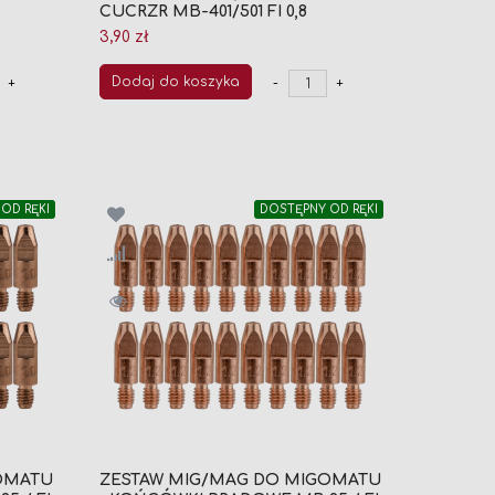
CUCRZR MB-401/501 FI 0,8
3,90 zł
Dodaj do koszyka
+
-
+
OD RĘKI
DOSTĘPNY OD RĘKI
OMATU
ZESTAW MIG/MAG DO MIGOMATU