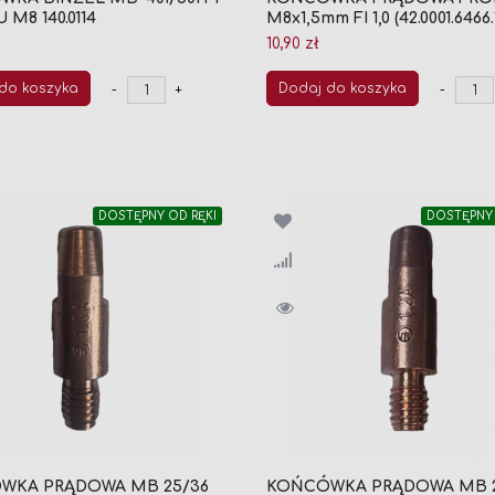
U M8 140.0114
M8x1,5mm FI 1,0 (42.0001.6466.
10,90 zł
do koszyka
Dodaj do koszyka
-
+
-
DOSTĘPNY OD RĘKI
DOSTĘPNY 
WKA PRĄDOWA MB 25/36
KOŃCÓWKA PRĄDOWA MB 2