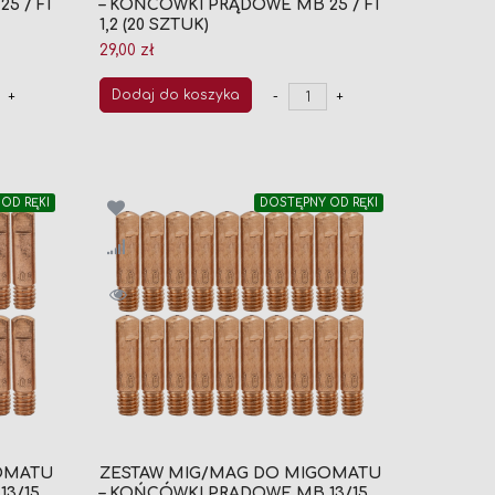
5 / FI
– KOŃCÓWKI PRĄDOWE MB 25 / FI
1,2 (20 SZTUK)
29,00 zł
Dodaj do koszyka
+
-
+
OD RĘKI
DOSTĘPNY OD RĘKI
OMATU
ZESTAW MIG/MAG DO MIGOMATU
3/15
– KOŃCÓWKI PRĄDOWE MB 13/15