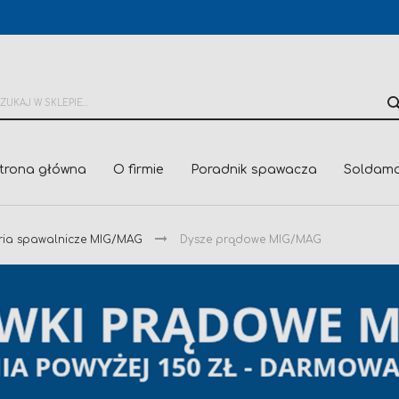
trona główna
O firmie
Poradnik spawacza
Soldama
ria spawalnicze MIG/MAG
Dysze prądowe MIG/MAG