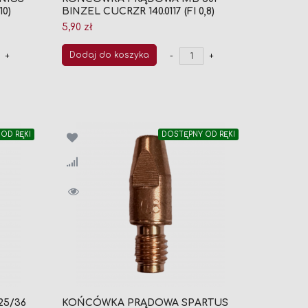
10)
BINZEL CUCRZR 140.0117 (FI 0,8)
5,90 zł
Dodaj do koszyka
+
-
+
OD RĘKI
DOSTĘPNY OD RĘKI
5/36
KOŃCÓWKA PRĄDOWA SPARTUS