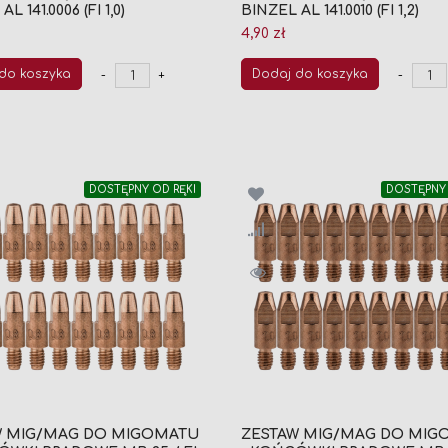
L 141.0006 (FI 1,0)
BINZEL AL 141.0010 (FI 1,2)
4,90 zł
do koszyka
Dodaj do koszyka
-
+
-
DOSTĘPNY OD RĘKI
DOSTĘPNY 
W MIG/MAG DO MIGOMATU
ZESTAW MIG/MAG DO MIG