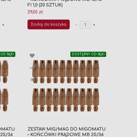
FI 1,0 (20 SZTUK)
29,00 zł
Dodaj do koszyka
+
-
+
OD RĘKI
DOSTĘPNY OD RĘKI
OMATU
ZESTAW MIG/MAG DO MIGOMATU
25/36
– KOŃCÓWKI PRĄDOWE MB 25/36