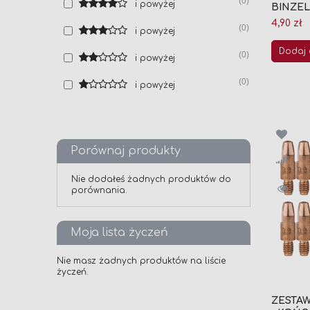
0
i powyżej
BINZEL A
4,90 zł
0
i powyżej
Dodaj 
0
i powyżej
0
i powyżej
Porównaj produkty
Nie dodałeś żadnych produktów do
porównania.
Moja lista życzeń
Nie masz żadnych produktów na liście
życzeń.
ZESTA