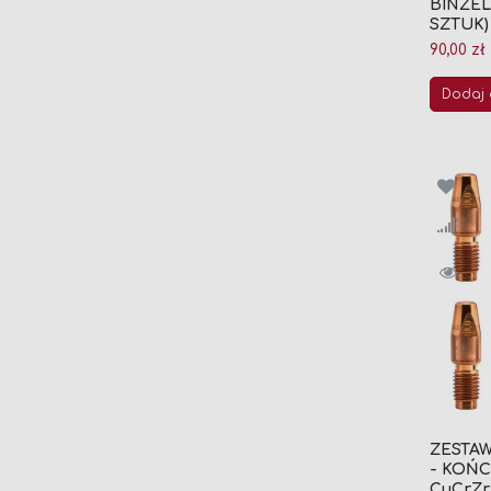
BINZEL 
SZTUK)
90,00 zł
Dodaj 
ZESTA
- KOŃ
CuCrZr 