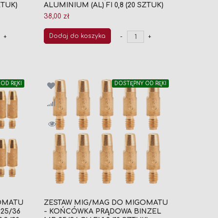
ZTUK)
ALUMINIUM (AL) FI 0,8 (20 SZTUK)
38,00 zł
Dodaj do koszyka
+
-
+
OD RĘKI
DOSTĘPNY OD RĘKI
OMATU
ZESTAW MIG/MAG DO MIGOMATU
25/36
- KOŃCÓWKA PRĄDOWA BINZEL