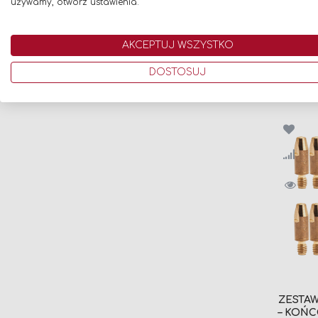
używamy, otwórz ustawienia.
1,6 (20
29,00 zł
AKCEPTUJ WSZYSTKO
Dodaj 
DOSTOSUJ
ZESTA
– KOŃC