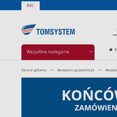
Przejdź
B2C
do
treści
S
Wszystkie kategorie
Strona główna
Akcesoria spawalnicze
Akceso