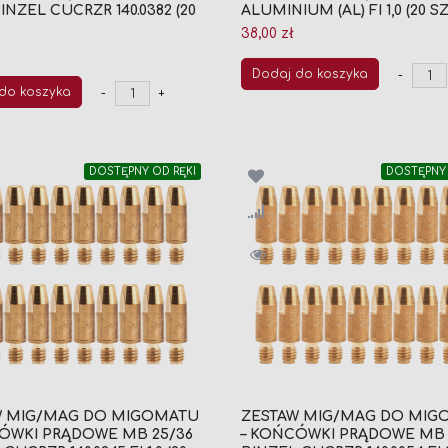
) BINZEL CUCRZR 140.0382 (20
ALUMINIUM (AL) FI 1,0 (20 S
38,00 zł
Dodaj do koszyka
-
do koszyka
-
+
DOSTĘPNY OD RĘKI
DOSTĘPNY 
W MIG/MAG DO MIGOMATU
ZESTAW MIG/MAG DO MIG
ÓWKI PRĄDOWE MB 25/36
– KOŃCÓWKI PRĄDOWE MB 