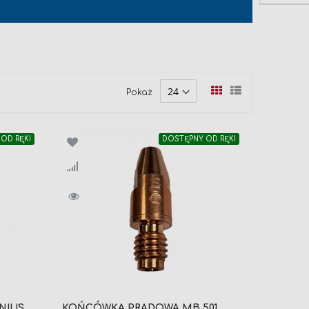
Zobacz
Siatka
Lista
Pokaż
jako
OD RĘKI
DOSTĘPNY OD RĘKI
NIUS
KOŃCÓWKA PRĄDOWA MB 501