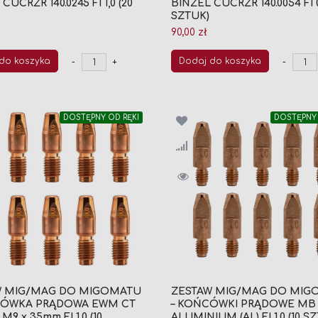
CUCRZR 140.0245 FI 1,0 (20
BINZEL CUCRZR 140.0054 FI 0
SZTUK)
90,00 zł
do koszyka
Dodaj do koszyka
-
+
-
DOSTĘPNY OD RĘKI
DOSTĘPNY 
W MIG/MAG DO MIGOMATU
ZESTAW MIG/MAG DO MIG
CÓWKA PRĄDOWA EWM CT
– KOŃCÓWKI PRĄDOWE MB 
M9 x 35mm FI 1,0 (10
ALUMINIUM (AL) FI 1,0 (10 S