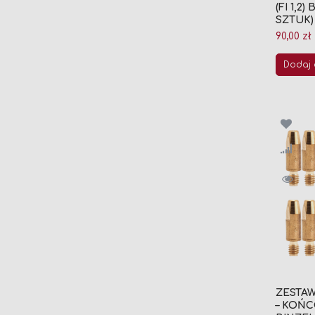
(FI 1,2
SZTUK)
90,00 zł
Dodaj 
ZESTA
– KOŃC