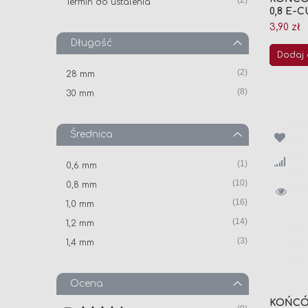
2
Termin do ustalenia
0,8 E-C
3,90 zł
Długość
Dodaj 
produkt
2
28 mm
produkt
8
30 mm
Średnica
produkt
1
0,6 mm
produkt
10
0,8 mm
produkt
16
1,0 mm
produkt
14
1,2 mm
produkt
3
1,4 mm
produkt
5
1,6 mm
Ocena
KOŃCÓ