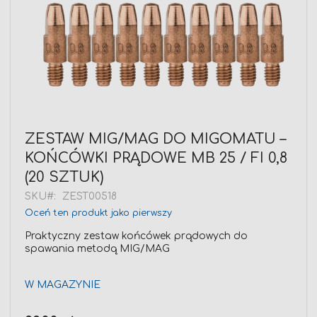
Przejdź
ZESTAW MIG/MAG DO MIGOMATU –
na
KOŃCÓWKI PRĄDOWE MB 25 / FI 0,8
początek
galerii
(20 SZTUK)
SKU
ZEST00518
Oceń ten produkt jako pierwszy
Praktyczny zestaw końcówek prądowych do
spawania metodą MIG/MAG
W MAGAZYNIE