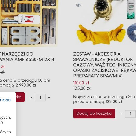
 NARZĘDZI DO
ZESTAW – AKCESORIA
ANIA AMF 6530-M12X14
SPAWALNICZE (REDUKTOR
GAZOWY, WĄŻ TECHNICZNY
 zł
OPASKI ZACISKOWE, RĘKAW
jna
 zł
PREPARATY SPAWMIX)
a cena w przeciągu 30 dni
Cena
110,00 zł
omocją:
2 990,00 zł
promocyjna
125,00 zł
Najniższa cena w przeciągu 30 d
do koszyka
-
+
tności
przed promocją:
125,00 zł
Dodaj do koszyka
-
ących,
ch
tórych