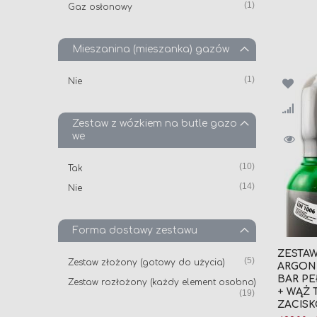
produkt
1
Gaz osłonowy
produkt
4
do użycia)
Zestaw do lutowania rozłożony (każdy
produkt
14
element osobno)
Mieszanina (mieszanka) gazów
Zestaw do cięcia złożony (gotowy do
produkt
1
użycia)
produkt
1
Nie
Zestaw do cięcia rozłożony (każdy
produkt
7
element osobno)
Zestaw z wózkiem na butle gazo
produkt
22
Zestaw do spawania aluminium
we
produkt
9
Zestaw do spawania stali nierdzewnej
produkt
12
produkt
10
Zestaw akcesoriów ochronnych BHP
Tak
produkt
14
Nie
Forma dostawy zestawu
ZESTAW
produkt
5
Zestaw złożony (gotowy do użycia)
ARGON 
BAR P
Zestaw rozłożony (każdy element osobno)
+ WĄŻ 
produkt
19
ZACIS