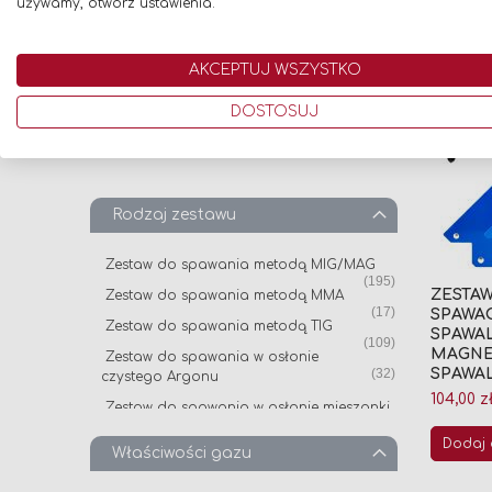
używamy, otwórz ustawienia.
produkt
1
Stożkowa
AKCEPTUJ WSZYSTKO
Butla pełna
DOSTOSUJ
produkt
1
Tak
Rodzaj zestawu
Zestaw do spawania metodą MIG/MAG
produkt
195
ZESTA
Zestaw do spawania metodą MMA
produkt
17
SPAWAC
Zestaw do spawania metodą TIG
SPAWAL
produkt
109
MAGNE
Zestaw do spawania w osłonie
produkt
32
SPAWA
czystego Argonu
104,00 z
Zestaw do spawania w osłonie mieszanki
produkt
2
(Argon + CO2)
Dodaj 
Właściwości gazu
Zestaw ze spawarką marki SKANDI KRAFT
produkt
3
Zestaw do lutowania złożony (gotowy