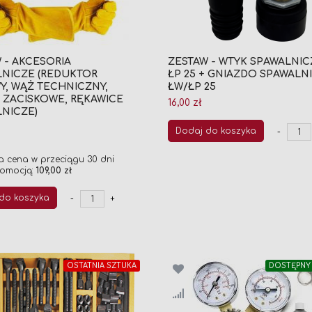
 - AKCESORIA
ZESTAW - WTYK SPAWALNIC
NICZE (REDUKTOR
ŁP 25 + GNIAZDO SPAWALN
, WĄŻ TECHNICZNY,
ŁW/ŁP 25
 ZACISKOWE, RĘKAWICE
16,00 zł
NICZE)
Dodaj do koszyka
-
jna
a cena w przeciągu 30 dni
omocją:
109,00 zł
do koszyka
-
+
OSTATNIA SZTUKA
DOSTĘPNY 