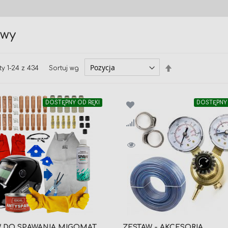
awy
Ustaw
Sortuj wg
ty
1
-
24
z
434
kierunek
malejący
DOSTĘPNY OD RĘKI
DOSTĘPNY 
W DO SPAWANIA MIGOMAT
ZESTAW - AKCESORIA