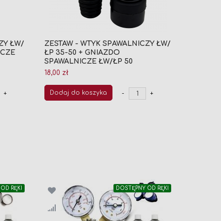
ZY ŁW/
ZESTAW - WTYK SPAWALNICZY ŁW/
ICZE
ŁP 35-50 + GNIAZDO
SPAWALNICZE ŁW/ŁP 50
18,00 zł
Dodaj do koszyka
+
-
+
OD RĘKI
DOSTĘPNY OD RĘKI