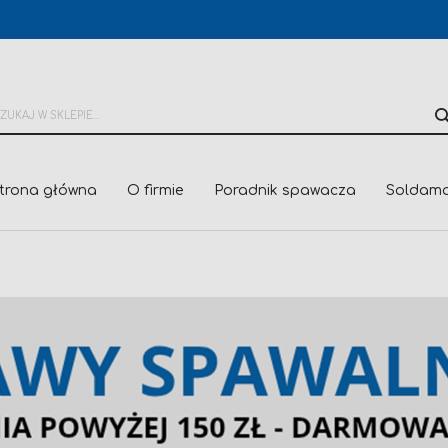
trona główna
O firmie
Poradnik spawacza
Soldama