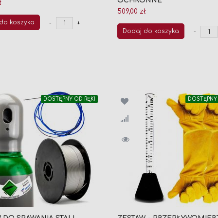
OCHRONNE
ł
509,00 zł
do koszyka
-
+
Dodaj do koszyka
-
DOSTĘPNY OD RĘKI
DOSTĘPNY 