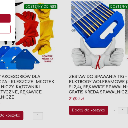
DOSTĘPNY OD RĘKI
DOSTĘPNY 
W AKCESORIÓW DLA
ZESTAW DO SPAWANIA TIG –
ZA – KLESZCZE, MŁOTEK
ELKTRODY WOLFRAMOWE (
NICZY, KĄTOWNIKI
FI 2,4), RĘKAWICE SPAWALN
TYCZNE, RĘKAWICE
GRATIS KREDA SPAWALNICZ
LNICZE
219,00 zł
ł
Dodaj do koszyka
-
do koszyka
-
+