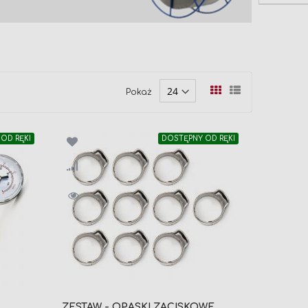
Zobacz
Siatka
Lista
Pokaż
jako
OD RĘKI
DOSTĘPNY OD RĘKI
ZESTAW - OPASKI ZACISKOWE