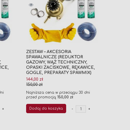
ZESTAW – AKCESORIA
SPAWALNICZE (REDUKTOR
,
GAZOWY, WĄŻ TECHNICZNY,
ICE,
OPASKI ZACISKOWE, RĘKAWICE,
GOGLE, PREPARATY SPAWMIX)
Cena
144,00 zł
promocyjna
150,00 zł
ni
Najniższa cena w przeciągu 30 dni
przed promocją:
150,00 zł
Dodaj do koszyka
+
-
+