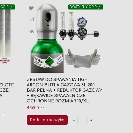
OD RĘKI
DOSTĘPNY OD RĘKI
ZESTAW DO SPAWANIA TIG –
ZŁOTE
ARGON BUTLA GAZOWA 8L 200
ICZE,
BAR PEŁNA + REDUKTOR GAZOWY
A
+ RĘKAWICE SPAWALNICZE
OCHRONNE ROZMIAR 10/XL
489,00 zł
+
Dodaj do koszyka
-
+