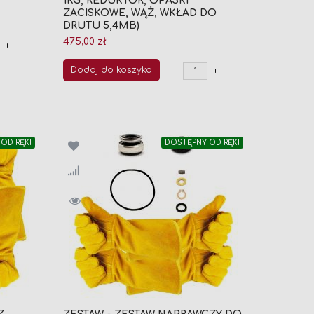
1KG, REDUKTOR, OPASKI
ZACISKOWE, WĄŻ, WKŁAD DO
DRUTU 5,4MB)
475,00 zł
+
Dodaj do koszyka
-
+
OD RĘKI
DOSTĘPNY OD RĘKI