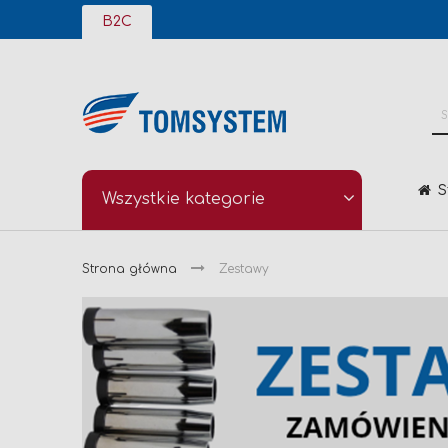
Przejdź
B2C
do
treści
S
Wszystkie kategorie
Strona główna
Zestawy