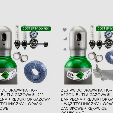
DOSTĘPNY OD RĘKI
DOSTĘPNY 
 DO SPAWANIA TIG –
ZESTAW DO SPAWANIA TIG –
BUTLA GAZOWA 8L 200
ARGON BUTLA GAZOWA 8L 
EŁNA + REDUKTOR GAZOWY
BAR PEŁNA + REDUKTOR G
TECHNICZNY + OPASKI
+ WĄŻ TECHNICZNY + OPAS
KOWE
ZACISKOWE + RĘKAWICE