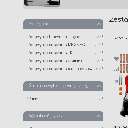
Zest
Kategoria
produkt
27
Zestawy do lutowania i cięcia
Produk
produkt
188
Zestawy do spawania MIG/MAG
produkt
117
Zestawy do spawania TIG
produkt
23
Zestawy do spawania aluminium
produkt
8
Zestawy do spawania stali nierdzewnej
produkt
25
Zestawy BHP
produkt
101
Pozostałe zestawy spawalnicze
Średnica wylotu zewnętrznego
produkt
1
12 mm
Wysokość dyszy
ZESTA
produkt