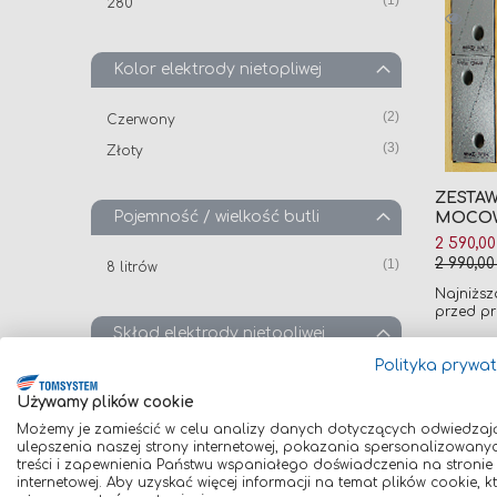
1
280
Kolor elektrody nietopliwej
produkt
2
Czerwony
produkt
3
Złoty
ZESTAW
Pojemność / wielkość butli
MOCOW
Cena
2 590,00
promocy
produkt
2 990,00
1
8 litrów
Najniższ
przed pr
Skład elektrody nietopliwej
Dodaj 
Polityka prywa
produkt
2
Wolfram + Tor
Używamy plików cookie
produkt
3
Wolfram + Lantan
Możemy je zamieścić w celu analizy danych dotyczących odwiedzaj
ulepszenia naszej strony internetowej, pokazania spersonalizowany
treści i zapewnienia Państwu wspaniałego doświadczenia na stronie
Kształt dyszy
internetowej. Aby uzyskać więcej informacji na temat plików cookie, k