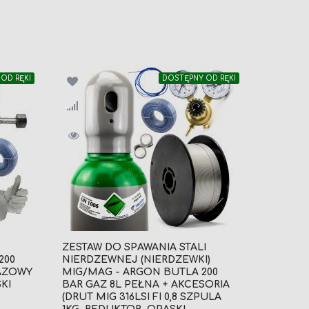
OD RĘKI
DOSTĘPNY OD RĘKI
ZESTAW DO SPAWANIA STALI
200
NIERDZEWNEJ (NIERDZEWKI)
AZOWY
MIG/MAG - ARGON BUTLA 200
KI
BAR GAZ 8L PEŁNA + AKCESORIA
(DRUT MIG 316LSI FI 0,8 SZPULA