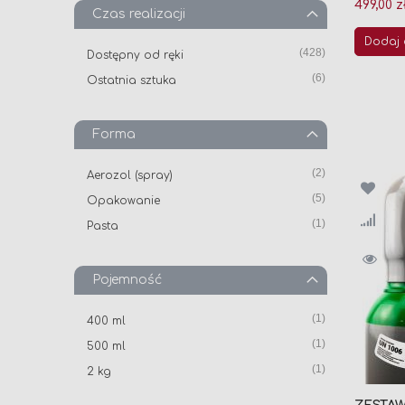
499,00 z
Czas realizacji
Dodaj 
produkt
428
Dostępny od ręki
produkt
6
Ostatnia sztuka
Forma
produkt
2
Aerozol (spray)
produkt
5
Opakowanie
produkt
1
Pasta
Pojemność
produkt
1
400 ml
produkt
1
500 ml
produkt
1
2 kg