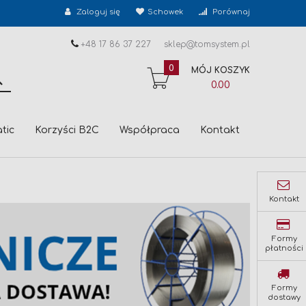
Zaloguj się
Schowek
Porównaj
+48 17 86 37 227
sklep@tomsystem.pl
0
MÓJ KOSZYK
SZUKAJ
0.00
tic
Korzyści B2C
Współpraca
Kontakt
Kontakt
Formy
płatności
Formy
dostawy