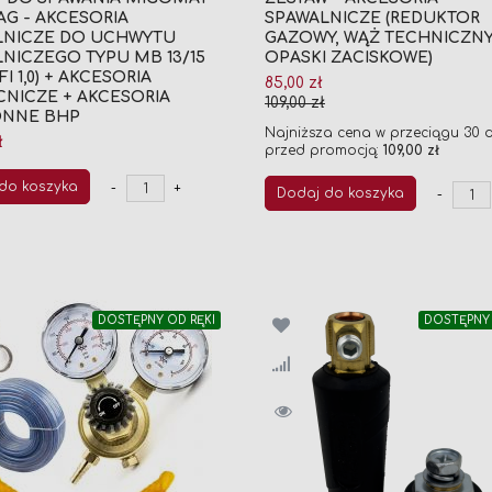
G - AKCESORIA
SPAWALNICZE (REDUKTOR
LNICZE DO UCHWYTU
GAZOWY, WĄŻ TECHNICZNY
NICZEGO TYPU MB 13/15
OPASKI ZACISKOWE)
/ FI 1,0) + AKCESORIA
Cena
85,00 zł
NICZE + AKCESORIA
promocyjna
109,00 zł
NNE BHP
Najniższa cena w przeciągu 30 d
ł
przed promocją:
109,00 zł
do koszyka
-
+
Dodaj do koszyka
-
DOSTĘPNY OD RĘKI
DOSTĘPNY 