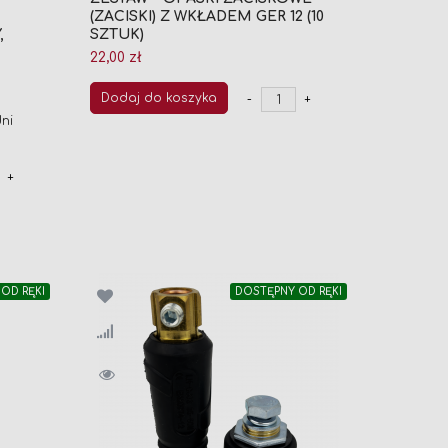
(ZACISKI) Z WKŁADEM GER 12 (10
,
SZTUK)
22,00 zł
Dodaj do koszyka
-
+
ni
+
OD RĘKI
DOSTĘPNY OD RĘKI