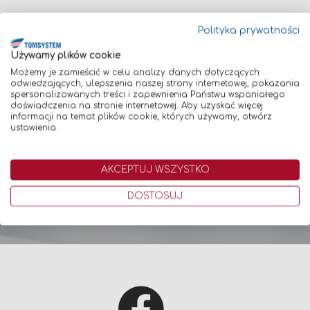
Polityka prywatności
Używamy plików cookie
Newsletter
Możemy je zamieścić w celu analizy danych dotyczących
odwiedzających, ulepszenia naszej strony internetowej, pokazania
spersonalizowanych treści i zapewnienia Państwu wspaniałego
Bądź pierwszym, który dowiaduje się o najnowszych promocjach,
doświadczenia na stronie internetowej. Aby uzyskać więcej
oferowanych produktach oraz wiele więcej!
informacji na temat plików cookie, których używamy, otwórz
Uwaga! Zapis do Newslettera jest równoznaczny z wyrażeniem
ustawienia.
zgody na otrzymywanie na podany adres e-mail korespondencji
handlowej w postaci Newslettera. Aby potwierdzić subskrypcję -
kliknij w link, który otrzymasz na Twój adres e-mail.
AKCEPTUJ WSZYSTKO
Subskrybuj
DOSTOSUJ
Subskrybuj
nasz
newsletter: