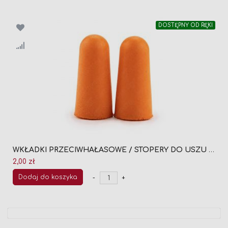
DOSTĘPNY OD RĘKI
WKŁADKI PRZECIWHAŁASOWE / STOPERY DO USZU (1 PARA)
2,00 zł
Dodaj do koszyka
-
+