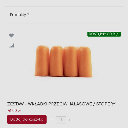
Produkty
2
DOSTĘPNY OD RĘKI
ZESTAW - WKŁADKI PRZECIWHAŁASOWE / STOPERY DO USZU (20 PAR)
76,00 zł
Dodaj do koszyka
-
+