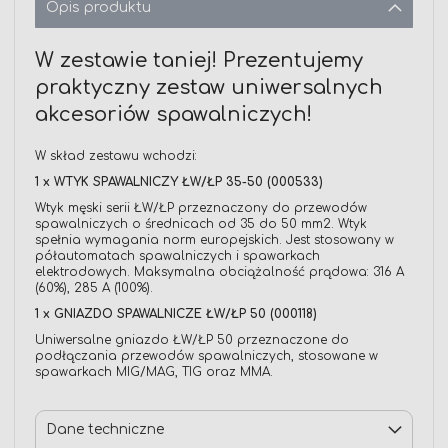
Opis produktu
W zestawie taniej! Prezentujemy
praktyczny zestaw uniwersalnych
akcesoriów spawalniczych!
W skład zestawu wchodzi:
1 x WTYK SPAWALNICZY ŁW/ŁP 35-50 (000533)
Wtyk męski serii ŁW/ŁP przeznaczony do przewodów
spawalniczych o średnicach od 35 do 50 mm2. Wtyk
spełnia wymagania norm europejskich. Jest stosowany w
półautomatach spawalniczych i spawarkach
elektrodowych. Maksymalna obciążalność prądowa: 316 A
(60%), 285 A (100%).
1 x GNIAZDO SPAWALNICZE ŁW/ŁP 50 (000118)
Uniwersalne gniazdo ŁW/ŁP 50 przeznaczone do
podłączania przewodów spawalniczych, stosowane w
spawarkach MIG/MAG, TIG oraz MMA.
Dane techniczne