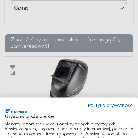
Opinie
Znaleźliśmy inne produkty, które mogą Cię
zainteresować!
Porównaj
Polityka prywatności
PRZYŁBICA SPAWALNICZA PASYWNA ESAB ECO-ARC II 90x
Używamy plików cookie
Cena
74,00 zł
promocyjna
79,00 zł
Możemy je zamieścić w celu analizy danych dotyczących
odwiedzających, ulepszenia naszej strony internetowej, pokazania
Najniższa cena w przeciągu 30 dni przed promocją:
79,00 zł
spersonalizowanych treści i zapewnienia Państwu wspaniałego