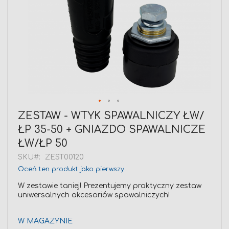
Przejdź
ZESTAW - WTYK SPAWALNICZY ŁW/
na
ŁP 35-50 + GNIAZDO SPAWALNICZE
początek
galerii
ŁW/ŁP 50
SKU
ZEST00120
Oceń ten produkt jako pierwszy
W zestawie taniej! Prezentujemy praktyczny zestaw
uniwersalnych akcesoriów spawalniczych!
W MAGAZYNIE