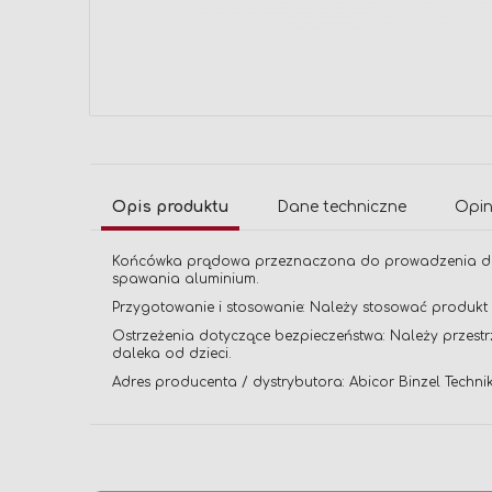
Przejdź
na
początek
galerii
Opis produktu
Dane techniczne
Opin
Końcówka prądowa przeznaczona do prowadzenia dr
spawania aluminium.
Przygotowanie i stosowanie: Należy stosować produkt
Ostrzeżenia dotyczące bezpieczeństwa: Należy przestr
daleka od dzieci.
Adres producenta / dystrybutora: Abicor Binzel Techn