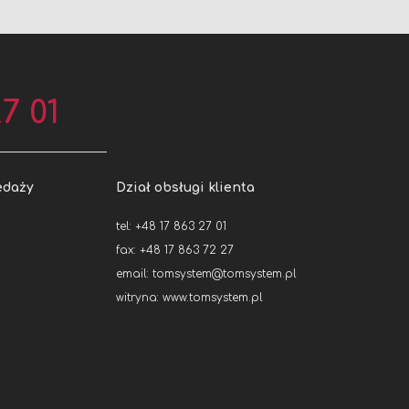
7 01
edaży
Dział obsługi klienta
tel: +48 17 863 27 01
fax: +48 17 863 72 27
email:
tomsystem@tomsystem.pl
witryna:
www.tomsystem.pl