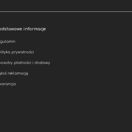
odstawowe informacje
egulamin
lityka prywatności
osoby płatności i dostawy
łoś reklamację
warancja