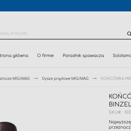
trona główna
O firmie
Poradnik spawacza
Soldama
alnicze MIG/MAG
Dysze prądowe MIG/MAG
KOŃCÓWKA PRĄDO
KOŃCÓ
BINZEL 
SKU
10
Najwyższej
przeznacz