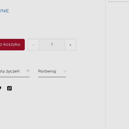
YNIE
o koszyka
-
+
sty życzeń
Porównaj