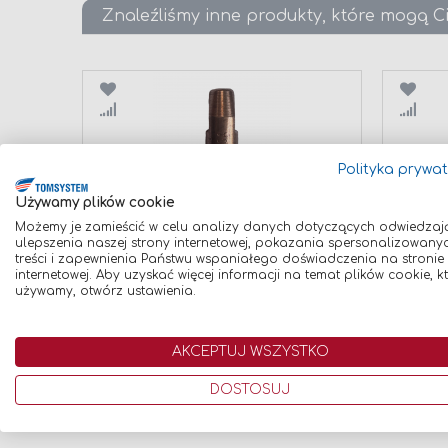
Znaleźliśmy inne produkty, które mogą C
Porównaj
Poró
Polityka prywa
Używamy plików cookie
Możemy je zamieścić w celu analizy danych dotyczących odwiedzaj
ulepszenia naszej strony internetowej, pokazania spersonalizowany
KOŃCÓWKA PRĄDOWA MB 25/36
KOŃCÓ
treści i zapewnienia Państwu wspaniałego doświadczenia na stronie
BINZEL AL 141.0006 (FI 1,0)
BINZEL 
internetowej. Aby uzyskać więcej informacji na temat plików cookie, k
4,90 zł
5,90 zł
używamy, otwórz ustawienia.
Dodaj do koszyka
Dodaj
AKCEPTUJ WSZYSTKO
DOSTOSUJ