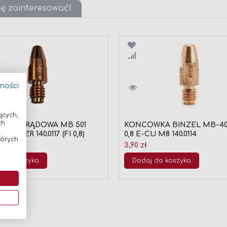
ię zainteresować!
wnaj
Porównaj
tności
ących,
ch
WKA PRĄDOWA MB 501
KOŃCÓWKA BINZEL MB-401/
CUCRZR 140.0117 (FI 0,8)
0,8 E-CU M8 140.0114
tórych
3,90 zł
 do koszyka
Dodaj do koszyka