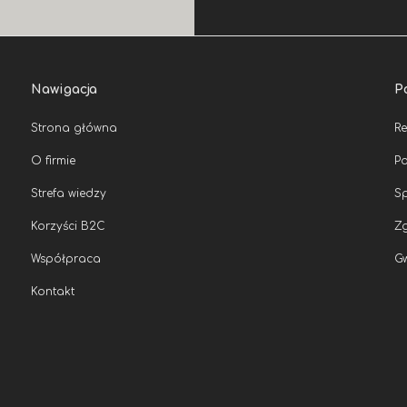
Nawigacja
P
Strona główna
R
O firmie
Po
Strefa wiedzy
Sp
Korzyści B2C
Zg
Współpraca
G
Kontakt