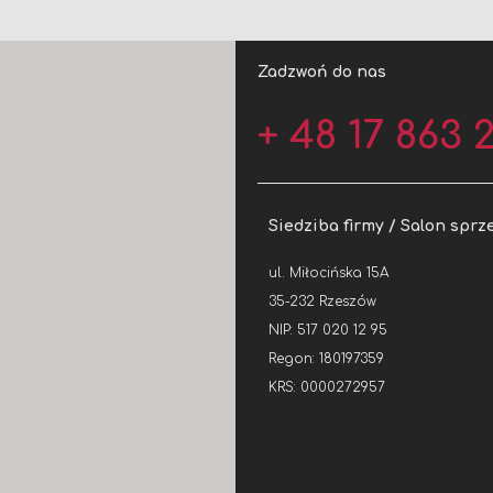
Zadzwoń do nas
+ 48 17 863 2
Siedziba firmy / Salon sprz
ul. Miłocińska 15A
35-232 Rzeszów
NIP: 517 020 12 95
Regon: 180197359
KRS: 0000272957