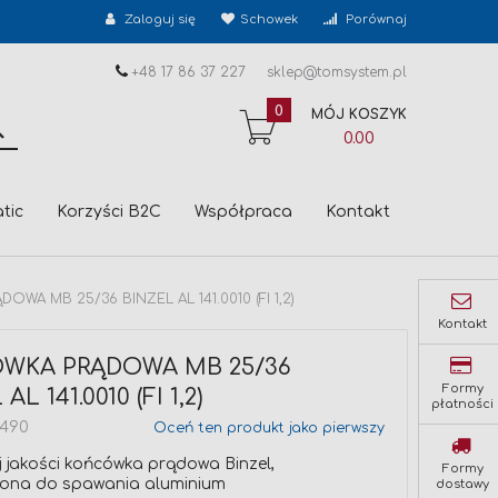
Zaloguj się
Schowek
Porównaj
+48 17 86 37 227
sklep@tomsystem.pl
0
MÓJ KOSZYK
SZUKAJ
0.00
tic
Korzyści B2C
Współpraca
Kontakt
WA MB 25/36 BINZEL AL 141.0010 (FI 1,2)
Kontakt
WKA PRĄDOWA MB 25/36
Formy
AL 141.0010 (FI 1,2)
płatności
2490
Oceń ten produkt jako pierwszy
 jakości końcówka prądowa Binzel,
Formy
ona do spawania aluminium
dostawy