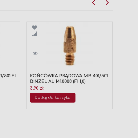
Porównaj
Por
501 FI
KOŃCÓWKA PRĄDOWA MB 401/501
KOŃCÓ
BINZEL AL 141.0008 (FI 1,0)
CUCRZ
D=10 (1
3,90 zł
7,90 zł
Dodaj do koszyka
Doda