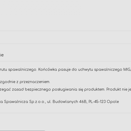
ie
utu spawalniczego. Końcówka pasuje do uchwytu spawalniczego MI
 zgodnie z przeznaczeniem.
zegać zasad bezpiecznego posługiwania się produktem. Produkt nie je
ika Spawalnicza Sp.z.o.o., ul. Budowlanych 46B, PL-45-123 Opole