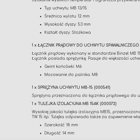
działanie wysokich temperatur i ogranicza przywiera
Typ uchwytu: MB 13/15
Średnica wylotu: 12 mm
Wysokość dyszy: 53 mm
Kształt dyszy: Stożkowa
1 x ŁĄCZNIK PRĄDOWY DO UCHWYTU SPAWALNICZEGO M
Łącznik prądowy wykonany w standardzie Binzel MB 15,
Łącznik posiada sprężynkę. Pasuje do większości uchw
Gwint końcówki: M6
Mocowanie do palnika: M8
1 x SPRĘŻYNA UCHWYTU MB-15 (000541)
Sprężyna przeznaczona do łącznika prądowego do uc
1 x TULEJKA IZOLACYJNA MB 15AK (000072)
Wysokiej jakości tulejka izolacyjna MB15, przeznac
TW 15 itp. Tulejka odpowiada także za zapewnienie wła
Szerokość: 18 mm
Długość: 14 mm