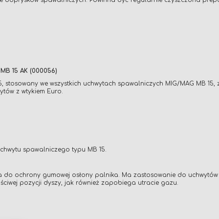
nie odprysków spawalniczych. Powinna być regularnie czyszczona pre
B 15 AK (000056)
 stosowany we wszystkich uchwytach spawalniczych MIG/MAG MB 15, zgod
ytów z wtykiem Euro.
hwytu spawalniczego typu MB 15.
zona do ochrony gumowej osłony palnika. Ma zastosowanie do uchwytó
ściwej pozycji dyszy, jak również zapobiega utracie gazu.