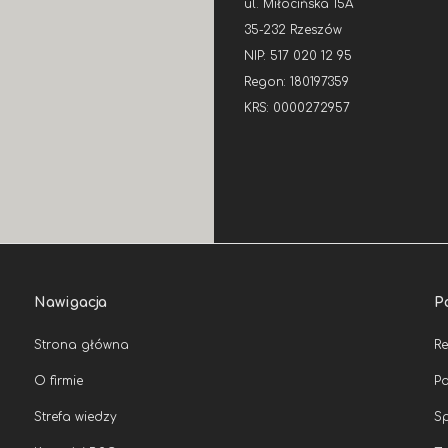
ul. Miłocińska 15A
35-232 Rzeszów
NIP: 517 020 12 95
Regon: 180197359
KRS: 0000272957
Nawigacja
P
Strona główna
R
O firmie
Po
Strefa wiedzy
Sp