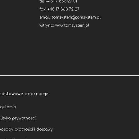
tel: +48 17 863 27 01
fax: +48 17 863 72 27
email:
tomsystem@tomsystem.pl
witryna:
www.tomsystem.pl
odstawowe informacje
egulamin
lityka prywatności
osoby płatności i dostawy