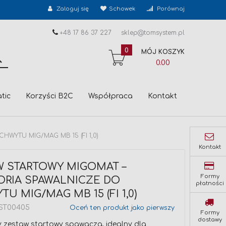
Zaloguj się
Schowek
Porównaj
+48 17 86 37 227
sklep@tomsystem.pl
0
MÓJ KOSZYK
SZUKAJ
0.00
tic
Korzyści B2C
Współpraca
Kontakt
WYTU MIG/MAG MB 15 (FI 1,0)
Kontakt
W STARTOWY MIGOMAT –
Formy
ORIA SPAWALNICZE DO
płatności
U MIG/MAG MB 15 (FI 1,0)
ST00405
Oceń ten produkt jako pierwszy
Formy
dostawy
y zestaw startowy spawacza, idealny dla