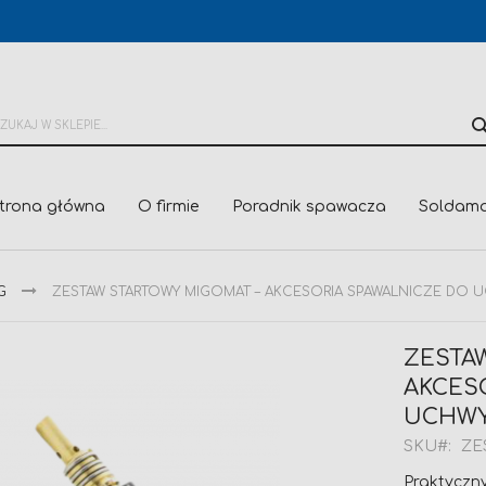
trona główna
O firmie
Poradnik spawacza
Soldama
G
ZESTAW STARTOWY MIGOMAT – AKCESORIA SPAWALNICZE DO UCH
ZESTA
AKCES
UCHWYT
SKU
ZE
Praktyczn