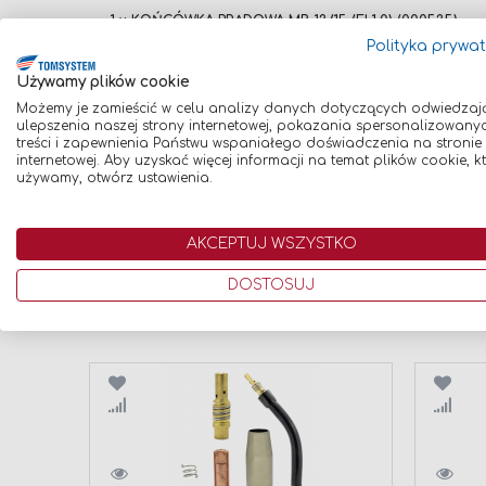
1 x KOŃCÓWKA PRĄDOWA MB 13/15 (FI 1,0) (000535)
Polityka prywa
Wysokiej jakości końcówka prądowa (średnica 1,0) d
używanego drutu spawalniczego.
Używamy plików cookie
Gwint: M6
Możemy je zamieścić w celu analizy danych dotyczących odwiedzaj
Mocowanie do palnika: M8
ulepszenia naszej strony internetowej, pokazania spersonalizowany
treści i zapewnienia Państwu wspaniałego doświadczenia na stronie
Średnica: 1,0
internetowej. Aby uzyskać więcej informacji na temat plików cookie, k
używamy, otwórz ustawienia.
AKCEPTUJ WSZYSTKO
DOSTOSUJ
Znaleźliśmy inne produkty, które mogą C
Porównaj
Poró