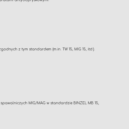
paratami antyodpryskowymi.
nych z tym standardem (m.in. TW 15, MIG 15, itd.).
w spawalniczych MIG/MAG w standardzie BINZEL MB 15,