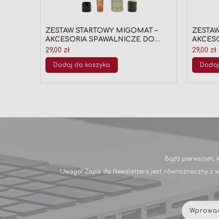
ZESTAW STARTOWY MIGOMAT –
ZESTAW
AKCESORIA SPAWALNICZE DO
AKCES
UCHWYTU MIG/MAG MB 15 (FI 0,8)
UCHWYT
29,00 zł
29,00 zł
Dodaj do koszyka
Dodaj
Bądź pierwszym, k
Uwaga! Zapis do Newslettera jest równoznaczny z w