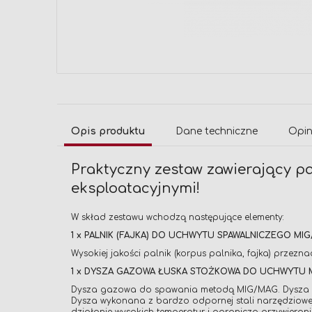
Przejdź
na
początek
galerii
Opis produktu
Dane techniczne
Opin
Praktyczny zestaw zawierający p
eksploatacyjnymi!
W skład zestawu wchodzą następujące elementy:
1 x PALNIK (FAJKA) DO UCHWYTU SPAWALNICZEGO MIG
Wysokiej jakości palnik (korpus palnika, fajka) prze
1 x DYSZA GAZOWA ŁUSKA STOŻKOWA DO UCHWYTU MI
Dysza gazowa do spawania metodą MIG/MAG. Dysza pasu
Dysza wykonana z bardzo odpornej stali narzędziowe