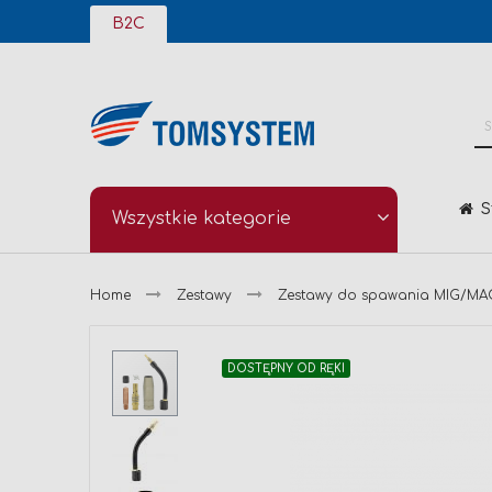
Przejdź
B2C
do
treści
S
Wszystkie kategorie
Home
Zestawy
Zestawy do spawania MIG/MA
Przejdź
DOSTĘPNY OD RĘKI
na
koniec
galerii