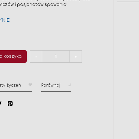
wiczów i pasjonatów spawania!
YNIE
o koszyka
-
+
sty życzeń
Porównaj