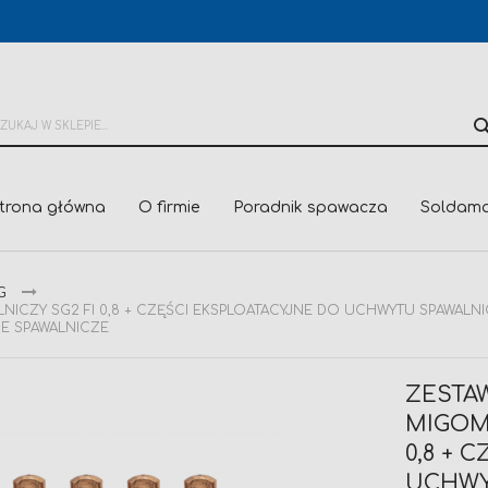
trona główna
O firmie
Poradnik spawacza
Soldama
G
LNICZY SG2 FI 0,8 + CZĘŚCI EKSPLOATACYJNE DO UCHWYTU SPAWAL
CE SPAWALNICZE
ZESTA
MIGOMA
0,8 + 
UCHWY