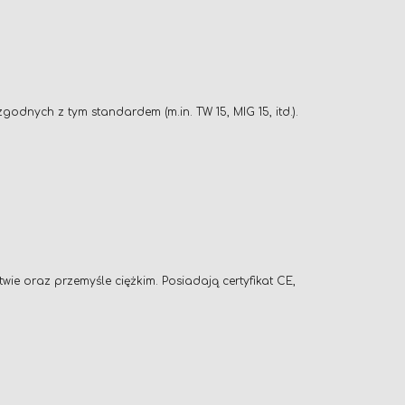
nych z tym standardem (m.in. TW 15, MIG 15, itd.).
ie oraz przemyśle ciężkim. Posiadają certyfikat CE,