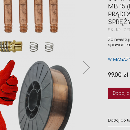
MB 15
PRĄDOW
SPRĘŻY
SKU
ZE
Zainwestuj
spawaniem
W MAGAZ
99,00 zł
Dodaj d
Dodaj do li