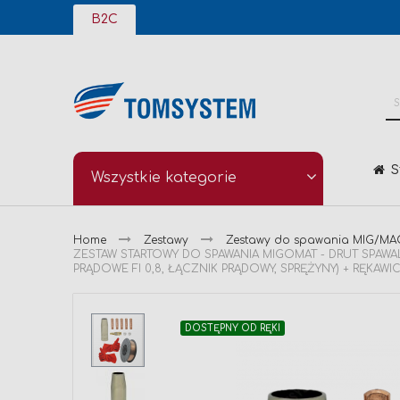
Przejdź
B2C
do
treści
S
Wszystkie kategorie
Home
Zestawy
Zestawy do spawania MIG/MA
ZESTAW STARTOWY DO SPAWANIA MIGOMAT - DRUT SPAWA
PRĄDOWE FI 0,8, ŁĄCZNIK PRĄDOWY, SPRĘŻYNY) + RĘKAWI
Przejdź
DOSTĘPNY OD RĘKI
na
koniec
galerii