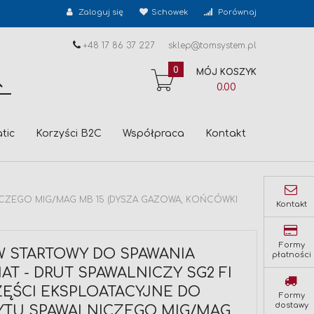
Zaloguj się
Schowek
Porównaj
+48 17 86 37 227
sklep@tomsystem.pl
0
MÓJ KOSZYK
SZUKAJ
0.00
tic
Korzyści B2C
Współpraca
Kontakt
NICZEGO MIG/MAG MB 15 (DYSZA GAZOWA, KOŃCÓWKI
Kontakt
Formy
W STARTOWY DO SPAWANIA
płatności
T - DRUT SPAWALNICZY SG2 FI
CZĘŚCI EKSPLOATACYJNE DO
Formy
dostawy
TU SPAWALNICZEGO MIG/MAG