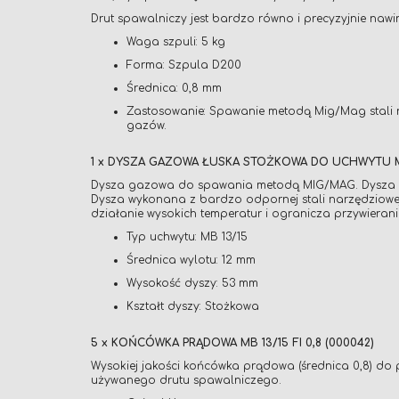
Drut spawalniczy jest bardzo równo i precyzyjnie naw
Waga szpuli: 5 kg
Forma: Szpula D200
Średnica: 0,8 mm
Zastosowanie: Spawanie metodą Mig/Mag stali n
gazów.
1 x DYSZA GAZOWA ŁUSKA STOŻKOWA DO UCHWYTU MI
Dysza gazowa do spawania metodą MIG/MAG. Dysza pasu
Dysza wykonana z bardzo odpornej stali narzędziowe
działanie wysokich temperatur i ogranicza przywiera
Typ uchwytu: MB 13/15
Średnica wylotu: 12 mm
Wysokość dyszy: 53 mm
Kształt dyszy: Stożkowa
5 x KOŃCÓWKA PRĄDOWA MB 13/15 FI 0,8 (000042)
Wysokiej jakości końcówka prądowa (średnica 0,8) d
używanego drutu spawalniczego.