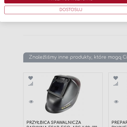
Rozmiar: 10
DOSTOSUJ
Kategoria ochrony: Kategoria II
Długość: Długie
Znaleźliśmy inne produkty, które mogą C
Porównaj
Poró
PRZYŁBICA SPAWALNICZA
PREPA