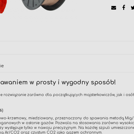
ie
pawaniem w prosty i wygodny sposób!
 rozwiązanie zarówno dla początkujących majsterkowiczów, jak i osó
6)
owo-krzemowy, miedziowany, przeznaczony do spawania metodą Mig/Ma
ganowych w osłonie gazów. Pozwala na stosowania zarówno wysokich n
y występuje tylko w nawoju precyzyjnym. Na każdej szpuli umieszczone
zanką Ar/CO2 oraz czystym CO2 jako gazem ochronnym.