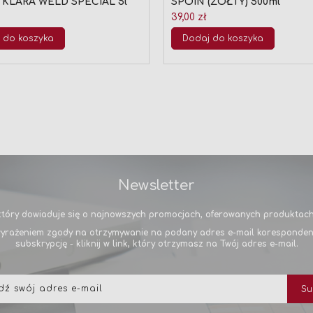
 KLARA WELD SPECIAL 5l
SPOIN (ŻÓŁTY) 500ml
39,00 zł
 do koszyka
Dodaj do koszyka
Newsletter
tóry dowiaduje się o najnowszych promocjach, oferowanych produktach 
yrażeniem zgody na otrzymywanie na podany adres e-mail korespondencj
subskrypcję - kliknij w link, który otrzymasz na Twój adres e-mail.
Subskrybuj
Su
nasz
newsletter: