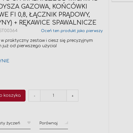
 (DYSZA GAZOWA, KOŃCÓWKI
E FI 0,8, ŁĄCZNIK PRĄDOWY,
NY) + RĘKAWICE SPAWALNICZE
ST00364
Oceń ten produkt jako pierwszy
 w praktyczny zestaw i ciesz się precyzyjnym
 już od pierwszego użycia!
YNIE
o koszyka
-
+
sty życzeń
Porównaj