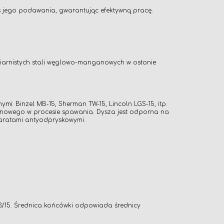
as jego podawania, gwarantując efektywną pracę.
iarnistych stali węglowo-manganowych w osłonie
 Binzel MB-15, Sherman TW-15, Lincoln LGS-15, itp.
nowego w procesie spawania. Dysza jest odporna na
paratami antyodpryskowymi.
3/15. Średnica końcówki odpowiada średnicy