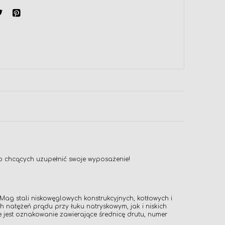
b chcących uzupełnić swoje wyposażenie!
g stali niskowęglowych konstrukcyjnych, kotłowych i
atężeń prądu przy łuku natryskowym, jak i niskich
 jest oznakowanie zawierające średnicę drutu, numer