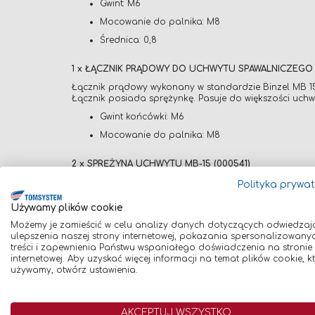
Gwint: M6
Mocowanie do palnika: M8
Średnica: 0,8
1 x ŁĄCZNIK PRĄDOWY DO UCHWYTU SPAWALNICZEGO M
Łącznik prądowy wykonany w standardzie Binzel MB 15,
Łącznik posiada sprężynkę. Pasuje do większości uchw
Gwint końcówki: M6
Mocowanie do palnika: M8
2 x SPRĘŻYNA UCHWYTU MB-15 (000541)
Sprężyna przeznaczona do łącznika prądowego do uc
Polityka prywa
1 para x RĘKAWICE SPAWALNICZE CZERWONE, ROZMIAR 1
Używamy plików cookie
Rękawice spawalnicze odporne na przetarcia. Doskonałe
Możemy je zamieścić w celu analizy danych dotyczących odwiedzaj
zgodny z normą EN 420, EN 388(4133), EN 407(413X4X), ka
ulepszenia naszej strony internetowej, pokazania spersonalizowany
treści i zapewnienia Państwu wspaniałego doświadczenia na stronie
Dane techniczne:
internetowej. Aby uzyskać więcej informacji na temat plików cookie, k
Materiał: Dwoina bydlęca
używamy, otwórz ustawienia.
Kolor: Czerwony
Mankiet: Tak
AKCEPTUJ WSZYSTKO