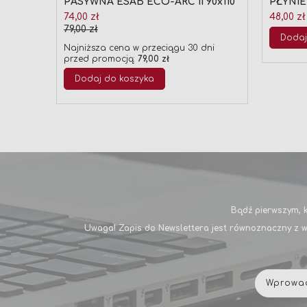
PASYWNA ESAB ECO-ARC II 90x110
PŁYNIE
Cena
74,00 zł
48,00 zł
promocyjna
79,00 zł
Dodaj
Najniższa cena w przeciągu 30 dni
przed promocją:
79,00 zł
Dodaj do koszyka
Bądź pierwszym, k
Uwaga! Zapis do Newslettera jest równoznaczny z w