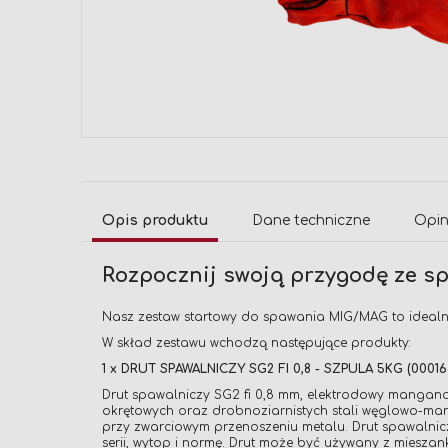
Przejdź
na
początek
galerii
Opis produktu
Dane techniczne
Opin
Rozpocznij swoją przygodę ze s
Nasz zestaw startowy do spawania MIG/MAG to idealne
W skład zestawu wchodzą następujące produkty:
1 x DRUT SPAWALNICZY SG2 FI 0,8 - SZPULA 5KG (00016
Drut spawalniczy SG2 fi 0,8 mm, elektrodowy mangan
okrętowych oraz drobnoziarnistych stali węglowo-man
przy zwarciowym przenoszeniu metalu. Drut spawalnicz
serii, wytop i normę. Drut może być używany z mies