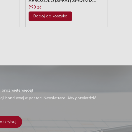
AEROZOLU (SPRAY) SPAWMIX
INDIA
400ml
9,90 zł
45,00 z
Dodaj do koszyka
Doda
oraz wiele więcej!
i handlowej w postaci Newslettera. Aby potwierdzić
bskrybuj