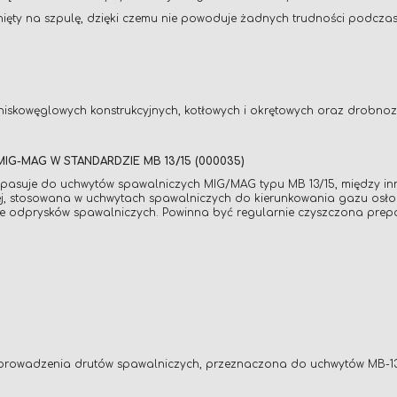
inięty na szpulę, dzięki czemu nie powoduje żadnych trudności podcz
iskowęglowych konstrukcyjnych, kotłowych i okrętowych oraz drobnoz
G-MAG W STANDARDZIE MB 13/15 (000035)
je do uchwytów spawalniczych MIG/MAG typu MB 13/15, między innymi:
j, stosowana w uchwytach spawalniczych do kierunkowania gazu osło
nie odprysków spawalniczych. Powinna być regularnie czyszczona pre
o prowadzenia drutów spawalniczych, przeznaczona do uchwytów MB-1