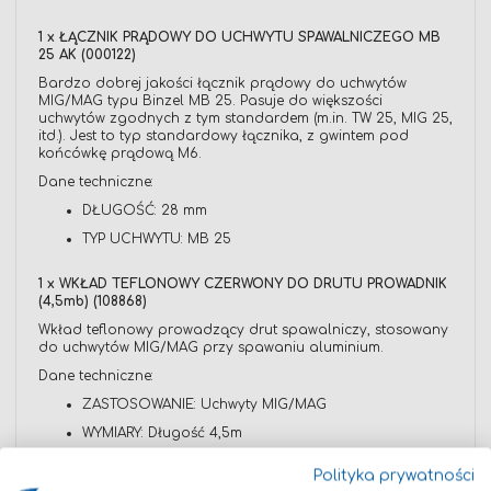
1 x ŁĄCZNIK PRĄDOWY DO UCHWYTU SPAWALNICZEGO MB
25 AK (000122)
Bardzo dobrej jakości łącznik prądowy do uchwytów
MIG/MAG typu Binzel MB 25. Pasuje do większości
uchwytów zgodnych z tym standardem (m.in. TW 25, MIG 25,
itd.). Jest to typ standardowy łącznika, z gwintem pod
końcówkę prądową M6.
Dane techniczne:
DŁUGOŚĆ: 28 mm
TYP UCHWYTU: MB 25
1 x WKŁAD TEFLONOWY CZERWONY DO DRUTU PROWADNIK
(4,5mb) (108868)
Wkład teflonowy prowadzący drut spawalniczy, stosowany
do uchwytów MIG/MAG przy spawaniu aluminium.
Dane techniczne:
ZASTOSOWANIE: Uchwyty MIG/MAG
WYMIARY: Długość 4,5m
Polityka prywatności
1 para x RĘKAWICE SPAWALNICZE CZERWONE, ROZMIAR 10