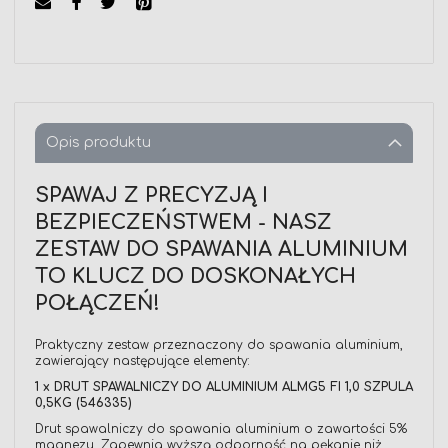
Opis produktu
SPAWAJ Z PRECYZJĄ I
BEZPIECZEŃSTWEM - NASZ
ZESTAW DO SPAWANIA ALUMINIUM
TO KLUCZ DO DOSKONAŁYCH
POŁĄCZEŃ!
Praktyczny zestaw przeznaczony do spawania aluminium,
zawierający następujące elementy:
1 x DRUT SPAWALNICZY DO ALUMINIUM ALMG5 FI 1,0 SZPULA
0,5KG (546335)
Drut spawalniczy do spawania aluminium o zawartości 5%
magnezu. Zapewnia wyższą odporność na pękanie niż