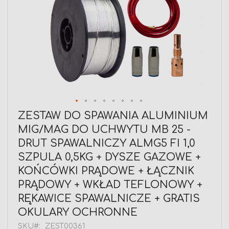
Przejdź
ZESTAW DO SPAWANIA ALUMINIUM
na
MIG/MAG DO UCHWYTU MB 25 -
początek
galerii
DRUT SPAWALNICZY ALMG5 FI 1,0
SZPULA 0,5KG + DYSZE GAZOWE +
KOŃCÓWKI PRĄDOWE + ŁĄCZNIK
PRĄDOWY + WKŁAD TEFLONOWY +
RĘKAWICE SPAWALNICZE + GRATIS
OKULARY OCHRONNE
SKU
ZEST00361