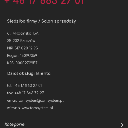
+ 48 17 863 27 01
Siedziba firmy / Salon sprzedaży
ul. Miłocińska 15A
35-232 Rzeszów
NIP: 517 020 12 95
Regon: 180197359
KRS: 0000272957
Dział obsługi klienta
tel: +48 17 863 27 01
fax: +48 17 863 72 27
email:
tomsystem@tomsystem.pl
witryna:
www.tomsystem.pl
Kategorie