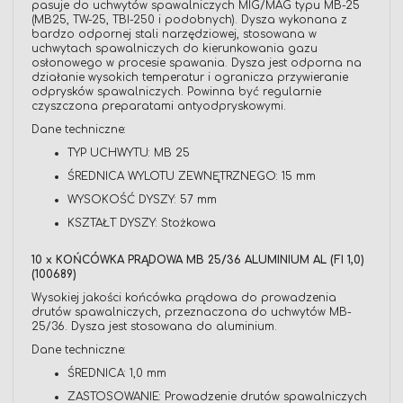
pasuje do uchwytów spawalniczych MIG/MAG typu MB-25
(MB25, TW-25, TBI-250 i podobnych). Dysza wykonana z
bardzo odpornej stali narzędziowej, stosowana w
uchwytach spawalniczych do kierunkowania gazu
osłonowego w procesie spawania. Dysza jest odporna na
działanie wysokich temperatur i ogranicza przywieranie
odprysków spawalniczych. Powinna być regularnie
czyszczona preparatami antyodpryskowymi.
Dane techniczne:
TYP UCHWYTU: MB 25
ŚREDNICA WYLOTU ZEWNĘTRZNEGO: 15 mm
WYSOKOŚĆ DYSZY: 57 mm
KSZTAŁT DYSZY: Stożkowa
10 x KOŃCÓWKA PRĄDOWA MB 25/36 ALUMINIUM AL (FI 1,0)
(100689)
Wysokiej jakości końcówka prądowa do prowadzenia
drutów spawalniczych, przeznaczona do uchwytów MB-
25/36. Dysza jest stosowana do aluminium.
Dane techniczne:
ŚREDNICA: 1,0 mm
ZASTOSOWANIE: Prowadzenie drutów spawalniczych