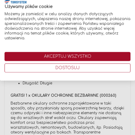
(000261)
Używamy plików cookie
Rękawice spawalnicze odporne na przetarcia. Doskonałe
Możemy je zamieścić w celu analizy danych dotyczących
do zastosowania nie tylko w spawalnictwie, ale również w
odwiedzających, ulepszenia naszej strony internetowej, pokazania
budownictwie oraz przemyśle ciężkim. Posiadają certyfikat
spersonalizowanych treści i zapewnienia Państwu wspaniałego
CE, zgodny z normą EN 420, EN 388(4133), EN 407(413X4X),
doświadczenia na stronie internetowej. Aby uzyskać więcej
kat. II.
informacji na temat plików cookie, których używamy, otwórz
Dane techniczne:
ustawienia.
Materiał: Dwoina bydlęca
Kolor: Czerwony
AKCEPTUJ WSZYSTKO
Mankiet: Tak
DOSTOSUJ
Rozmiar: 10
Kategoria ochrony: Kategoria II
Długość: Długie
GRATIS! 1 x OKULARY OCHRONNE BEZBARWNE (000260)
Bezbarwne okulary ochronne zaprojektowane w taki
sposób, aby przysłaniały sporą powierzchnię twarzy, dzięki
czemu odpryski i inne niebezpieczne elementy nie dostaną
się do wrażliwych stref wokół oczu. Okulary zapewniają
komfort oraz bezpieczeństwo podczas prac
warsztatowych, remontowych, budowlanych, itp. Posiadają
otwory wentylacyjne po bokach. Transparentne