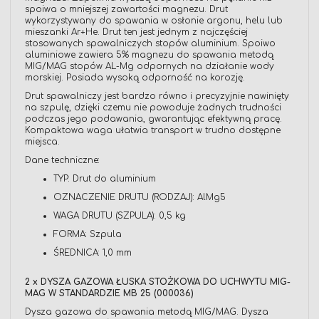
spoiwa o mniejszej zawartości magnezu. Drut
wykorzystywany do spawania w osłonie argonu, helu lub
mieszanki Ar+He. Drut ten jest jednym z najczęściej
stosowanych spawalniczych stopów aluminium. Spoiwo
aluminiowe zawiera 5% magnezu do spawania metodą
MIG/MAG stopów AL-Mg odpornych na działanie wody
morskiej. Posiada wysoką odporność na korozję.
Drut spawalniczy jest bardzo równo i precyzyjnie nawinięty
na szpulę, dzięki czemu nie powoduje żadnych trudności
podczas jego podawania, gwarantując efektywną pracę.
Kompaktowa waga ułatwia transport w trudno dostępne
miejsca.
Dane techniczne:
TYP: Drut do aluminium
OZNACZENIE DRUTU (RODZAJ): AlMg5
WAGA DRUTU (SZPULA): 0,5 kg
FORMA: Szpula
ŚREDNICA: 1,0 mm
2 x DYSZA GAZOWA ŁUSKA STOŻKOWA DO UCHWYTU MIG-
MAG W STANDARDZIE MB 25 (000036)
Dysza gazowa do spawania metodą MIG/MAG. Dysza