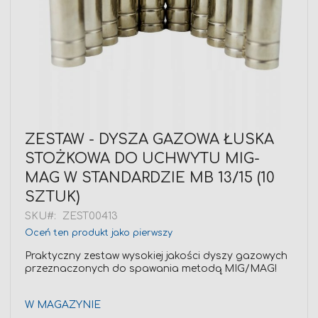
Przejdź
ZESTAW - DYSZA GAZOWA ŁUSKA
na
STOŻKOWA DO UCHWYTU MIG-
początek
galerii
MAG W STANDARDZIE MB 13/15 (10
SZTUK)
SKU
ZEST00413
Oceń ten produkt jako pierwszy
Praktyczny zestaw wysokiej jakości dyszy gazowych
przeznaczonych do spawania metodą MIG/MAG!
W MAGAZYNIE