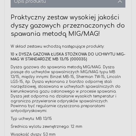
Opis produktu
Praktyczny zestaw wysokiej jakości
dyszy gazowych przeznaczonych do
spawania metodą MIG/MAG!
W skład zestawu wchodzą następujące produkty:
10 x DYSZA GAZOWA ŁUSKA STOŻKOWA DO UCHWYTU MIG-
MAG W STANDARDZIE MB 13/15 (000035)
Dysza gazowa do spawania metodą MIG/MAG. Dysza
pasuje do uchwytów spawalniczych MIG/MAG typu MB
13/15, między innymi: Binzel MB-15, Sherman TW-15, Lincoln
LGS-15, itp. Dysza wykonana z bardzo odpornej stali
narzędziowej, stosowana w uchwytach spawalniczych do
kierunkowania gazu osłonowego w procesie spawania.
Dysza jest odporna na działanie wysokich temperatur i
ogranicza przywieranie odprysków spawalniczych.
Powinna być regularnie czyszczona preparatami
antyodpryskowymi.
Typ uchwytu: MB 13/15
Średnica wylotu zewnętrznego: 12 mm
Wysokość dyszy: 53 mm