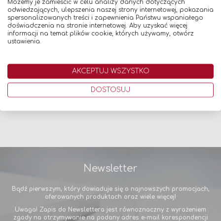
Możemy je zamieścić w celu analizy danych dotyczących
ZESTAW STARTOWY MIGOMAT – AKCESORIA SPAWALNICZE 
odwiedzających, ulepszenia naszej strony internetowej, pokazania
29,00 zł
spersonalizowanych treści i zapewnienia Państwu wspaniałego
doświadczenia na stronie internetowej. Aby uzyskać więcej
Dodaj do koszyka
informacji na temat plików cookie, których używamy, otwórz
ustawienia.
AKCEPTUJ WSZYSTKO
DOSTOSUJ
Newsletter
Bądź pierwszym, który dowiaduje się o najnowszych promocjach,
oferowanych produktach oraz wiele więcej!
Uwaga! Zapis do Newslettera jest równoznaczny z wyrażeniem
zgody na otrzymywanie na podany adres e-mail korespondencji