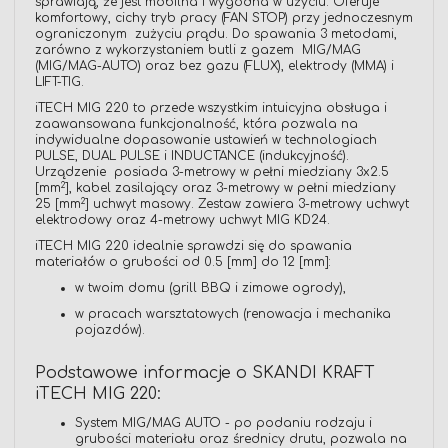
sprawiają, że jest mobilna i wygodna w użyciu. Oferuje
komfortowy, cichy tryb pracy (FAN STOP) przy jednoczesnym
ograniczonym zużyciu prądu. Do spawania 3 metodami,
zarówno z wykorzystaniem butli z gazem MIG/MAG
(MIG/MAG-AUTO) oraz bez gazu (FLUX), elektrody (MMA) i
LIFT-TIG.
iTECH MIG 220 to przede wszystkim intuicyjna obsługa i
zaawansowana funkcjonalność, która pozwala na
indywidualne dopasowanie ustawień w technologiach
PULSE, DUAL PULSE i INDUCTANCE (indukcyjność).
Urządzenie posiada 3-metrowy w pełni miedziany 3x2.5
2
[mm
], kabel zasilający oraz 3-metrowy w pełni miedziany
2
25 [mm
] uchwyt masowy. Zestaw zawiera 3-metrowy uchwyt
elektrodowy oraz 4-metrowy uchwyt MIG KD24.
iTECH MIG 220 idealnie sprawdzi się do spawania
materiałów o grubości od 0.5 [mm] do 12 [mm]:
w twoim domu (grill BBQ i zimowe ogrody),
w pracach warsztatowych (renowacja i mechanika
pojazdów).
Podstawowe informacje o SKANDI KRAFT
iTECH MIG 220:
System MIG/MAG AUTO - po podaniu rodzaju i
grubości materiału oraz średnicy drutu, pozwala na