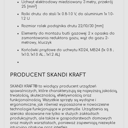
Uchwyt elektrodowy miedziowany 3 metry, przekrój
2
25 [mm
]
Rolki drutu: do stali 1x 0.8-1.0 V, do aluminium 1x 1.0-
1.2 U.
Rozmiar rolek podajnika drutu 22/10/30 [mm]
Elementy do montażu butli gazowej: 2 x opaska do
zamontowania reduktora gazu, wąż do gazu 2-
metrowy, kluczyk
Końcówki prądowe do uchwytu KD24, MB24 (1x 0.8 ;
1x1.0; 1x1.0 AL ; 1x1.2 AL)
PRODUCENT SKANDI KRAFT
SKANDI KRAFT® to wiodący producent urządzeń
spawalniczych, które charakteryzują się najwyższą jakością,
trwałością, skutecznością, efektywnością oraz
funkcjonalnością. Wszystkie sprzęty są wydajne i
ergonomiczne, jak również wyposażone w nowoczesne
technologie funkcjonujące w przemyśle. Urządzenia są
szeroko stosowane nie tylko w dużych zakładach
produkcyjnych, ale także w gospodarstwach domowych
oraz małych warsztatach, ponieważ zapewniają niezwykle
intuicyjną obsługę oraz interfejs.