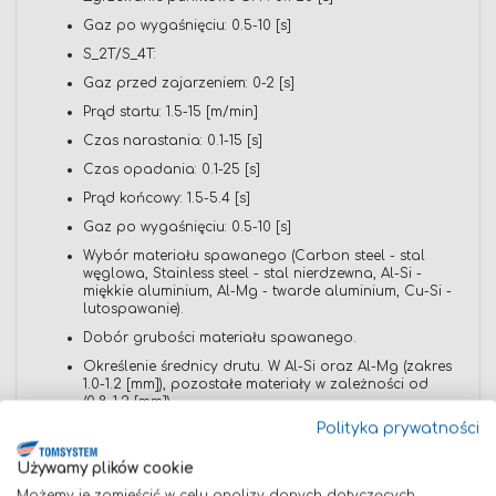
Gaz po wygaśnięciu: 0.5-10 [s]
S_2T/S_4T:
Gaz przed zajarzeniem: 0-2 [s]
Prąd startu: 1.5-15 [m/min]
Czas narastania: 0.1-15 [s]
Czas opadania: 0.1-25 [s]
Prąd końcowy: 1.5-5.4 [s]
Gaz po wygaśnięciu: 0.5-10 [s]
Wybór materiału spawanego (Carbon steel - stal
węglowa, Stainless steel - stal nierdzewna, Al-Si -
miękkie aluminium, Al-Mg - twarde aluminium, Cu-Si -
lutospawanie).
Dobór grubości materiału spawanego.
Określenie średnicy drutu. W Al-Si oraz Al-Mg (zakres
1.0-1.2 [mm]), pozostałe materiały w zależności od
(0.8-1.2 [mm]).
Polityka prywatności
Możliwość ustawienia prędkości podawania drutu
[m/min].
Używamy plików cookie
Ustawienie napięcia prądu spawania [V].
Możemy je zamieścić w celu analizy danych dotyczących