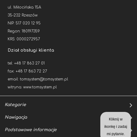
ul. Miłocińska 15A
35-232 Rzeszów
NIP: 517 020 12 95
Regon: 180197359
KRS: 0000272957
Dział obsługi klienta
tel: +48 17 863 27 01
fax: +48 17 863 72 27
email:
tomsystem@tomsystem.pl
witryna:
www.tomsystem.pl
Kategorie
Nawigacja
Kliknij w
ikonkę i zadaj
Podstawowe informacje
mi pytanie.