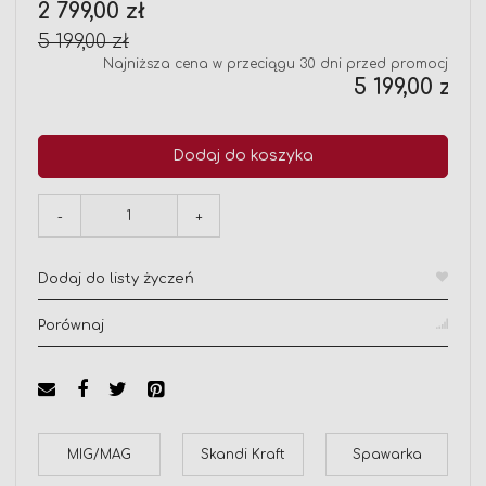
Cena
2 799,00 zł
promocyjna
5 199,00 zł
Najniższa cena w przeciągu 30 dni przed promocją:
5 199,00 zł
Dodaj do koszyka
-
+
Dodaj do listy życzeń
Porównaj
MIG/MAG
Skandi Kraft
Spawarka