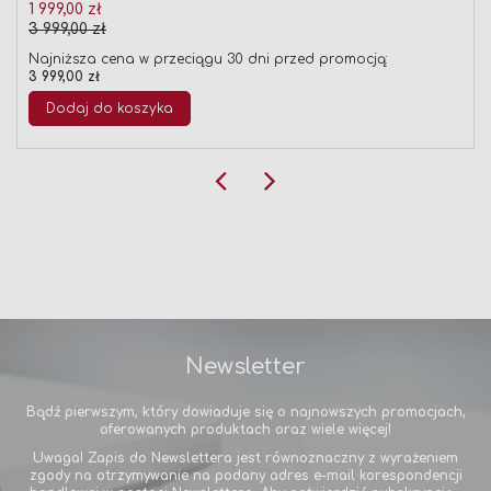
Cena
1 999,00 zł
promocyjna
3 999,00 zł
Najniższa cena w przeciągu 30 dni przed promocją:
3 999,00 zł
Dodaj do koszyka
Newsletter
Bądź pierwszym, który dowiaduje się o najnowszych promocjach,
oferowanych produktach oraz wiele więcej!
Uwaga! Zapis do Newslettera jest równoznaczny z wyrażeniem
zgody na otrzymywanie na podany adres e-mail korespondencji