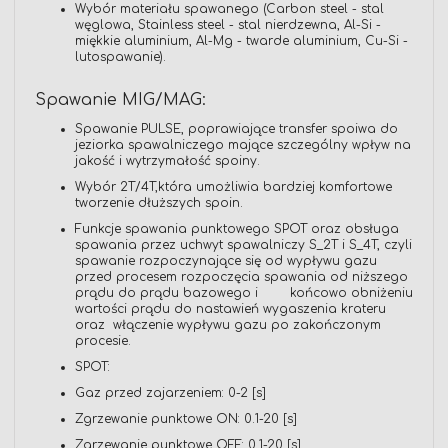
Wybór materiału spawanego (Carbon steel - stal
węglowa, Stainless steel - stal nierdzewna, Al-Si -
miękkie aluminium, Al-Mg - twarde aluminium, Cu-Si -
lutospawanie).
Spawanie MIG/MAG:
Spawanie PULSE, poprawiające transfer spoiwa do
jeziorka spawalniczego mające szczególny wpływ na
jakość i wytrzymałość spoiny.
Wybór 2T/4T,która umożliwia bardziej komfortowe
tworzenie dłuższych spoin.
Funkcje spawania punktowego SPOT oraz obsługa
spawania przez uchwyt spawalniczy S_2T i S_4T, czyli
spawanie rozpoczynające się od wypływu gazu
przed procesem rozpoczęcia spawania od niższego
prądu do prądu bazowego i końcowo obniżeniu
wartości prądu do nastawień wygaszenia krateru
oraz włączenie wypływu gazu po zakończonym
procesie.
SPOT:
Gaz przed zajarzeniem: 0-2 [s]
Zgrzewanie punktowe ON: 0.1-20 [s]
Zgrzewanie punktowe OFF: 0.1-20 [s]