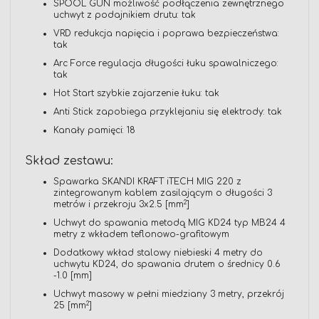
SPOOL GUN możliwość podłączenia zewnętrznego
uchwyt z podajnikiem drutu: tak
VRD redukcja napięcia i poprawa bezpieczeństwa:
tak
Arc Force regulacja długości łuku spawalniczego:
tak
Hot Start szybkie zajarzenie łuku: tak
Anti Stick zapobiega przyklejaniu się elektrody: tak
Kanały pamięci: 18
Skład zestawu:
Spawarka SKANDI KRAFT iTECH MIG 220 z
zintegrowanym kablem zasilającym o długości 3
2
metrów i przekroju 3x2.5 [mm
]
Uchwyt do spawania metodą MIG KD24 typ MB24 4
metry z wkładem teflonowo-grafitowym
Dodatkowy wkład stalowy niebieski 4 metry do
uchwytu KD24, do spawania drutem o średnicy 0.6
-1.0 [mm]
Uchwyt masowy w pełni miedziany 3 metry, przekrój
2
25 [mm
]