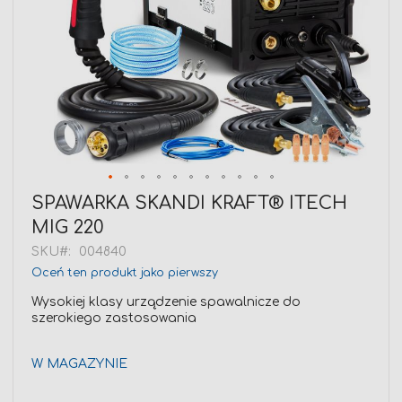
Przejdź
SPAWARKA SKANDI KRAFT® ITECH
na
MIG 220
początek
galerii
SKU
004840
Oceń ten produkt jako pierwszy
Wysokiej klasy urządzenie spawalnicze do
szerokiego zastosowania
W MAGAZYNIE