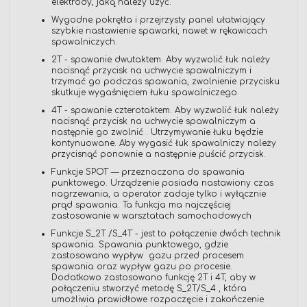
elektrody, jaką należy użyć.
Wygodne pokrętła i przejrzysty panel ułatwiający
szybkie nastawienie spawarki, nawet w rękawicach
spawalniczych.
2T - spawanie dwutaktem. Aby wyzwolić łuk należy
nacisnąć przycisk na uchwycie spawalniczym i
trzymać go podczas spawania, zwolnienie przycisku
skutkuje wygaśnięciem łuku spawalniczego.
4T - spawanie czterotaktem. Aby wyzwolić łuk należy
nacisnąć przycisk na uchwycie spawalniczym a
następnie go zwolnić . Utrzymywanie łuku będzie
kontynuowane. Aby wygasić łuk spawalniczy należy
przycisnąć ponownie a następnie puścić przycisk.
Funkcje SPOT — przeznaczona do spawania
punktowego. Urządzenie posiada nastawiony czas
nagrzewania, a operator zadaje tylko i wyłącznie
prąd spawania. Ta funkcja ma najczęściej
zastosowanie w warsztatach samochodowych
Funkcje S_2T /S_4T - jest to połączenie dwóch technik
spawania. Spawania punktowego, gdzie
zastosowano wypływ gazu przed procesem
spawania oraz wypływ gazu po procesie.
Dodatkowo zastosowano funkcję 2T i 4T, aby w
połączeniu stworzyć metodę S_2T/S_4 , która
umożliwia prawidłowe rozpoczęcie i zakończenie