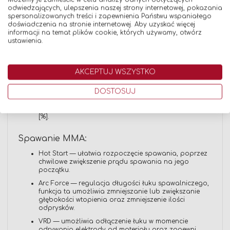
Regulacja indukcyjności ± [%].
odwiedzających, ulepszenia naszej strony internetowej, pokazania
spersonalizowanych treści i zapewnienia Państwu wspaniałego
Ustawienie częstotliwości impulsów w trybie puls [Hz].
doświadczenia na stronie internetowej. Aby uzyskać więcej
Możliwość regulacji cyklu pulsu [%].
informacji na temat plików cookie, których używamy, otwórz
ustawienia.
Spawanie MIG/MAG DUAL PULSE:
Szczytowa prędkość podawania [m/min].
AKCEPTUJ WSZYSTKO
Bazowa prędkość podawania drutu [m/min].
DOSTOSUJ
Regulacja częstotliwości podwójnego pulsu [Hz].
Możliwość ustawienia cyklu pracy podwójnego pulsu
[%].
Spawanie MMA:
Hot Start — ułatwia rozpoczęcie spawania, poprzez
chwilowe zwiększenie prądu spawania na jego
początku.
Arc Force — regulacja długości łuku spawalniczego,
funkcja ta umożliwia zmniejszanie lub zwiększanie
głębokości wtopienia oraz zmniejszenie ilości
odprysków.
VRD — umożliwia odłączenie łuku w momencie
odrywania elektrody od materiału oraz zapewni