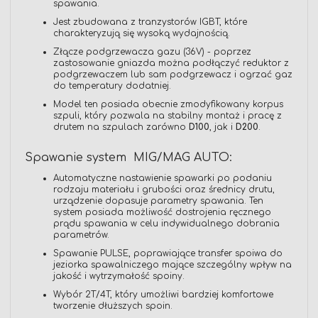
spawania.
Jest zbudowana z tranzystorów IGBT, które
charakteryzują się wysoką wydajnością.
Złącze podgrzewacza gazu (36V) - poprzez
zastosowanie gniazda można podłączyć reduktor z
podgrzewaczem lub sam podgrzewacz i ogrzać gaz
do temperatury dodatniej.
Model ten posiada obecnie zmodyfikowany korpus
szpuli, który pozwala na stabilny montaż i pracę z
drutem na szpulach zarówno
D100
, jak i
D200
.
Spawanie system MIG/MAG AUTO:
Automatyczne nastawienie spawarki po podaniu
rodzaju materiału i grubości oraz średnicy drutu,
urządzenie dopasuje parametry spawania. Ten
system posiada możliwość dostrojenia ręcznego
prądu spawania w celu indywidualnego dobrania
parametrów.
Spawanie PULSE, poprawiające transfer spoiwa do
jeziorka spawalniczego mające szczególny wpływ na
jakość i wytrzymałość spoiny.
Wybór 2T/4T, który umożliwi bardziej komfortowe
tworzenie dłuższych spoin.