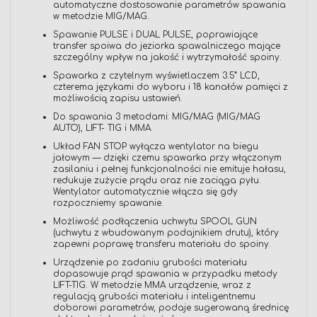
automatyczne dostosowanie parametrów spawania
w metodzie MIG/MAG.
Spawanie PULSE i DUAL PULSE, poprawiające
transfer spoiwa do jeziorka spawalniczego mające
szczególny wpływ na jakość i wytrzymałość spoiny.
Spawarka z czytelnym wyświetlaczem 3.5” LCD,
czterema językami do wyboru i 18 kanałów pamięci z
możliwością zapisu ustawień.
Do spawania 3 metodami: MIG/MAG (MIG/MAG
AUTO), LIFT- TIG i MMA.
Układ FAN STOP wyłącza wentylator na biegu
jałowym — dzięki czemu spawarka przy włączonym
zasilaniu i pełnej funkcjonalności nie emituje hałasu,
redukuje zużycie prądu oraz nie zaciąga pyłu.
Wentylator automatycznie włącza się gdy
rozpoczniemy spawanie.
Możliwość podłączenia uchwytu SPOOL GUN
(uchwytu z wbudowanym podajnikiem drutu), który
zapewni poprawę transferu materiału do spoiny.
Urządzenie po zadaniu grubości materiału
dopasowuje prąd spawania w przypadku metody
LIFT-TIG. W metodzie MMA urządzenie, wraz z
regulacją grubości materiału i inteligentnemu
doborowi parametrów, podaje sugerowaną średnicę