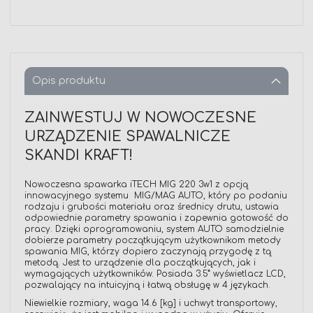
Opis produktu
ZAINWESTUJ W NOWOCZESNE
URZĄDZENIE SPAWALNICZE
SKANDI KRAFT!
Nowoczesna spawarka iTECH MIG 220 3w1 z opcją
innowacyjnego systemu MIG/MAG AUTO, który po podaniu
rodzaju i grubości materiału oraz średnicy drutu, ustawia
odpowiednie parametry spawania i zapewnia gotowość do
pracy. Dzięki oprogramowaniu, system AUTO samodzielnie
dobierze parametry początkującym użytkownikom metody
spawania MIG, którzy dopiero zaczynają przygodę z tą
metodą. Jest to urządzenie dla początkujących, jak i
wymagających użytkowników. Posiada 3.5” wyświetlacz LCD,
pozwalający na intuicyjną i łatwą obsługę w 4 językach.
Niewielkie rozmiary, waga 14.6 [kg] i uchwyt transportowy,