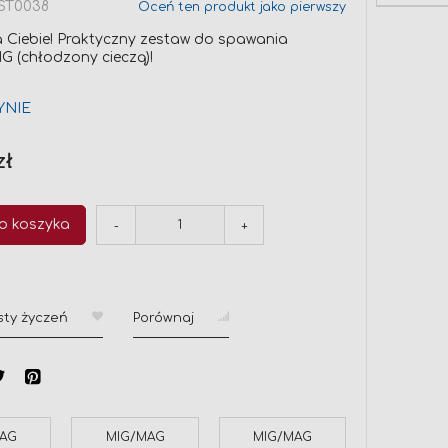
ST0038
Oceń ten produkt jako pierwszy
a Ciebie! Praktyczny zestaw do spawania
G (chłodzony cieczą)!
YNIE
zł
o koszyka
-
+
sty życzeń
Porównaj
MAG
MIG/MAG
MIG/MAG