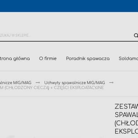
trona główna
O firmie
Poradnik spawacza
Soldama
alnicze MIG/MAG
Uchwyty spawalnicze MIG/MAG
3M (CHŁODZONY CIECZĄ) + CZĘŚCI EKSPLOATACYJNE
ZESTA
SPAWAL
(CHŁOD
EKSPL