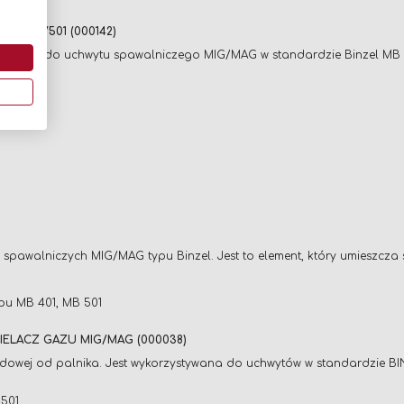
B 401/501 (000142)
aczony do uchwytu spawalniczego MIG/MAG w standardzie Binzel MB 4
pawalniczych MIG/MAG typu Binzel. Jest to element, który umieszcza 
u MB 401, MB 501
IELACZ GAZU MIG/MAG (000038)
rądowej od palnika. Jest wykorzystywana do uchwytów w standardzie B
501.