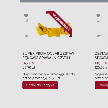
Porównaj
Poró
SUPER PROMOCJA!! ZESTAW
ZESTAW
RĘKAWIC SPAWALNICZYCH
SPAWA
OCHRONNYCH ROBOCZYCH
GAZOW
Cena
Cena
14,97 zł
110,00 zł
Ansell ActivArmr® 43-216 (3 PARY)
OPASKI
promocyjna
promocy
36,90 zł
125,00 z
PREPAR
Najniższa cena w przeciągu 30 dni
Najniższ
przed promocją:
36,90 zł
przed p
Dodaj do koszyka
Dodaj