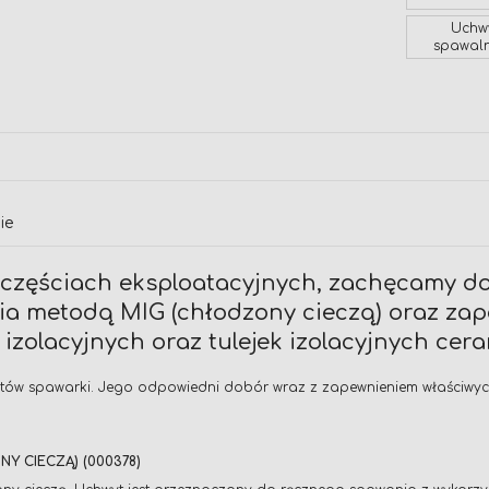
Uchw
spawaln
ie
w częściach eksploatacyjnych, zachęcamy d
ia metodą MIG (chłodzony cieczą) oraz za
zolacyjnych oraz tulejek izolacyjnych cer
ntów spawarki. Jego odpowiedni dobór wraz z zapewnieniem właściwych
Y CIECZĄ) (000378)