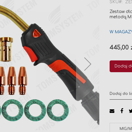
SKU
ZE
Zestaw dl
metodą MI
W MAGAZ
445,00 
Dodaj d
Dodaj do li
MIG/