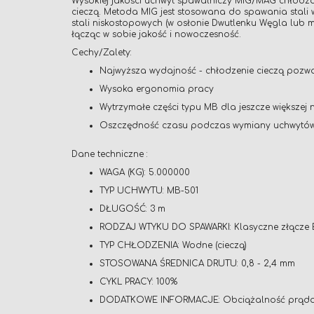
Wysokiej jakości uchwyt spawalniczy MIG/MAG chłodz
cieczą. Metoda MIG jest stosowana do spawania stali
stali niskostopowych (w osłonie Dwutlenku Węgla lu
łącząc w sobie jakość i nowoczesność.
Cechy/Zalety:
Najwyższa wydajność - chłodzenie cieczą pozwa
Wysoka ergonomia pracy
Wytrzymałe części typu MB dla jeszcze większej
Oszczędność czasu podczas wymiany uchwytów 
Dane techniczne :
WAGA (KG): 5.000000
TYP UCHWYTU: MB-501
DŁUGOŚĆ: 3 m
RODZAJ WTYKU DO SPAWARKI: Klasyczne złącze
TYP CHŁODZENIA: Wodne (cieczą)
STOSOWANA ŚREDNICA DRUTU: 0,8 - 2,4 mm
CYKL PRACY: 100%
DODATKOWE INFORMACJE: Obciążalność prądowa 