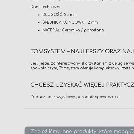
Dane techniczne:
DŁUGOŚĆ: 28 mm
ŚREDNICA KOŃCÓWKI: 12 mm
MATERIAŁ: Ceramika / porcelana
TOMSYSTEM – NAJLEPSZY ORAZ NA
Jeśli jesteś zainteresowany skorzystaniem z usług se
spawalniczym, Tomsystem oferuje kompleksowy, rzetel
CHCESZ UZYSKAĆ WIĘCEJ PRAKTYC
Zobacz nasz wyjątkowy
poradnik spawacza>>
Znaleźliśmy inne produkty, które mogą C