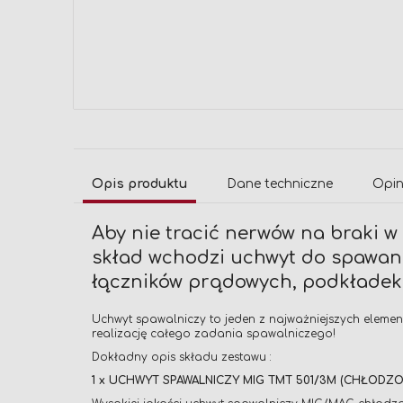
Przejdź
na
początek
galerii
Opis produktu
Dane techniczne
Opin
Aby nie tracić nerwów na braki 
skład wchodzi uchwyt do spawan
łączników prądowych, podkładek i
Uchwyt spawalniczy to jeden z najważniejszych eleme
realizację całego zadania spawalniczego!
Dokładny opis składu zestawu :
1 x UCHWYT SPAWALNICZY MIG TMT 501/3M (CHŁODZON