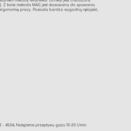
ystaniem metody MIG/MAG. Uchwyt jest chłodzony
u). Z kolei metoda MAG jest stosowana do spawania
 ergonomię pracy. Posiada bardzo wygodną rękojeść,
450A; Natężenie przepływu gazu 10-20 l/min