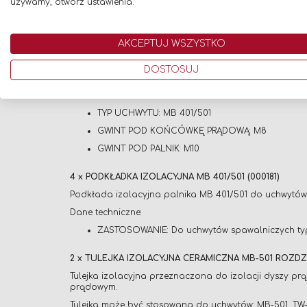
używamy, otwórz ustawienia.
2 x ŁĄCZNIK PRĄDOWY DO UCHWYTU SPAWALNICZEGO M
Łącznik prądowy (gniazdo końcówki prądowej) przezn
AKCEPTUJ WSZYSTKO
Dane techniczne:
DOSTOSUJ
WAGA (KG): 0.011000
DŁUGOŚĆ: 25 mm
TYP UCHWYTU: MB 401/501
GWINT POD KOŃCÓWKĘ PRĄDOWĄ: M8
GWINT POD PALNIK: M10
4 x PODKŁADKA IZOLACYJNA MB 401/501 (000181)
Podkłada izolacyjna palnika MB 401/501 do uchwytów s
Dane techniczne:
ZASTOSOWANIE: Do uchwytów spawalniczych typ
2 x TULEJKA IZOLACYJNA CERAMICZNA MB-501 ROZDZ
Tulejka izolacyjna przeznaczona do izolacji dyszy p
prądowym.
Tulejka może być stosowana do uchwytów: MB-501, TW-