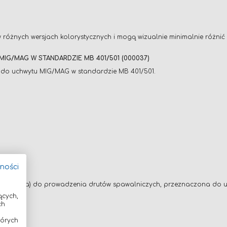
w różnych wersjach kolorystycznych i mogą wizualnie minimalnie różn
G/MAG W STANDARDZIE MB 401/501 (000037)
do uchwytu MIG/MAG w standardzie MB 401/501.
tności
trolityczna) do prowadzenia drutów spawalniczych, przeznaczona do 
ących,
ch
tórych
zych