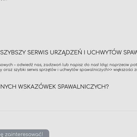
JSZYBSZY SERWIS URZĄDZEŃ I UCHWYTÓW SPA
rwisowych – odwiedź nas, zadzwoń lub napisz do nas! Idąc naprzeciw p
ny oraz szybki
serwis sprzętów i uchwytów spawalniczych>>
większości 
ZNYCH WSKAZÓWEK SPAWALNICZYCH?
ię zainteresować!