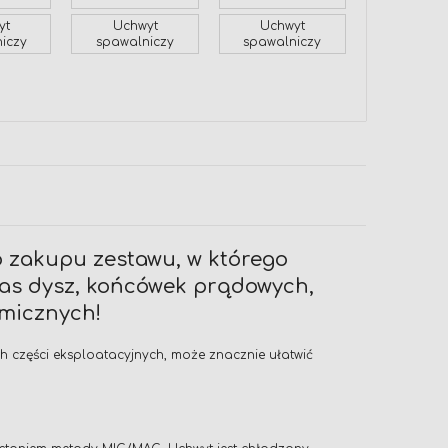
yt
Uchwyt
Uchwyt
iczy
spawalniczy
spawalniczy
o zakupu zestawu, w którego
pas dysz, końcówek prądowych,
amicznych!
 części eksploatacyjnych, może znacznie ułatwić