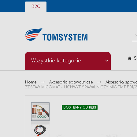
Przejdź
B2C
do
treści
S
Wszystkie kategorie
Home
Akcesoria spawalnicze
Akcesoria spaw
ZESTAW MIGOMAT - UCHWYT SPAWALNICZY MIG TMT 501/
Przejdź
DOSTĘPNY OD RĘKI
na
koniec
galerii