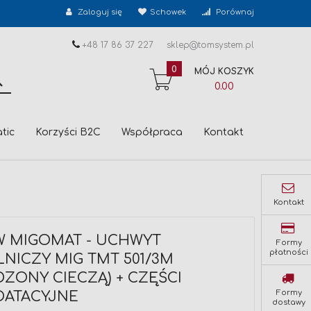
Zaloguj się
Schowek
Porównaj
+48 17 86 37 227
sklep@tomsystem.pl
0
MÓJ KOSZYK
SZUKAJ
0.00
tic
Korzyści B2C
Współpraca
Kontakt
Kontakt
W MIGOMAT - UCHWYT
Formy
płatności
NICZY MIG TMT 501/3M
ZONY CIECZĄ) + CZĘŚCI
Formy
OATACYJNE
dostawy