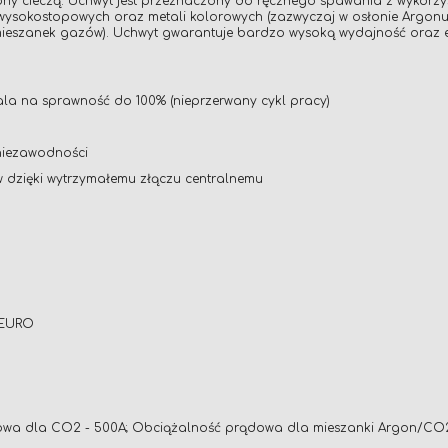
ony cieczą. Uchwyt jest przeznaczony do ręcznego spawania z wykorz
 wysokostopowych oraz metali kolorowych (zazwyczaj w osłonie Argon
b mieszanek gazów). Uchwyt gwarantuje bardzo wysoką wydajność oraz
la na sprawność do 100% (nieprzerwany cykl pracy)
 niezawodności
dzięki wytrzymałemu złączu centralnemu
 EURO
dla CO2 - 500A; Obciążalność prądowa dla mieszanki Argon/CO2 - 