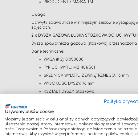
PRODUCENT / MARKA: TMT
Uwaga!
Uchwyty spawalnicze w niniejszym zestawie występują 
zdjęciach.
2 x DYSZA GAZOWA ŁUSKA STOŻKOWA DO UCHWYTU MI
Dysza spawalnicza gazowa (stożkowa) przeznaczona 
Dane techniczne:
WAGA (KG): 0.050000
TYP UCHWYTU: MB 401/501
ŚREDNICA WYLOTU ZEWNĘTRZNEGO: 16 mm
WYSOKOŚĆ DYSZY: 76 mm
KSZTAŁT DYSZY: Stożkowa
Polityka prywa
4 x KOŃCÓWKA PRĄDOWA MB 401/501 (FI 1,2) (000031)
Używamy plików cookie
Wysokiej jakości końcówka prądowa E-Cu (miedź elek
Możemy je zamieścić w celu analizy danych dotyczących odwiedzaj
Dane techniczne:
ulepszenia naszej strony internetowej, pokazania spersonalizowany
ŚREDNICA: 1,2 mm
treści i zapewnienia Państwu wspaniałego doświadczenia na stronie
internetowej. Aby uzyskać więcej informacji na temat plików cookie, k
ZASTOSOWANIE: Prowadzenie drutów spawalnic