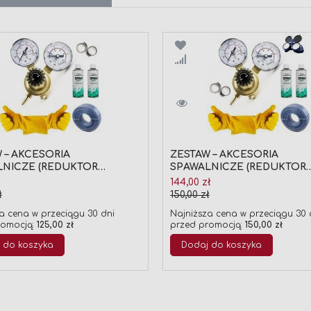
wnaj
Porównaj
 – AKCESORIA
ZESTAW – AKCESORIA
LNICZE (REDUKTOR
SPAWALNICZE (REDUKTOR
Y, WĄŻ TECHNICZNY,
GAZOWY, WĄŻ TECHNICZNY
Cena
144,00 zł
 ZACISKOWE, RĘKAWICE,
OPASKI ZACISKOWE, RĘKAW
jna
promocyjna
ł
150,00 zł
ATY SPAWMIX)
GOGLE, PREPARATY SPAWM
a cena w przeciągu 30 dni
Najniższa cena w przeciągu 30 
romocją:
125,00 zł
przed promocją:
150,00 zł
 do koszyka
Dodaj do koszyka