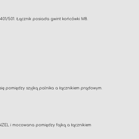
01/501. Łącznik posiada gwint końcówki M8.
się pomiędzy szyjką palnika a łącznikiem prądowym.
INZEL i mocowana pomiędzy fajką a łącznikiem