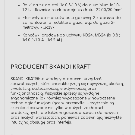
Rolki drutu: do stali 1x 0.8-1.0 V, do aluminium 1x 1.0-
1.2 U Rozmiar rolek podajnika drutu 22/10/30 [mm]
Elementy do montażu butli gazowej: 2 x opaska do
zamontowania reduktora gazu, wąż do gazu 2-
metrowy, kluczyk
Końcówki prądowe do uchwytu KD24, MB24 (1x 0.8 ;
1x1.0 ;1x1.0 AL; 1x1.2 AL)
PRODUCENT SKANDI KRAFT
SKANDI KRAFT® to wiodący producent urządzeń
spawalniczych, które charakteryzują się najwyższą jakością,
trwałością, skutecznością, efektywnością oraz
funkcjonalnością. Wszystkie sprzęty są wydajne i
ergonomiczne, jak również wyposażone w nowoczesne
technologie funkcjonujące w przemyśle. Urządzenia są
szeroko stosowane nie tylko w dużych zakładach
produkcyjnych, ale także w gospodarstwach domowych
oraz małych warsztatach, ponieważ zapewniają niezwykle
intuicyjną obsługę oraz interfejs.