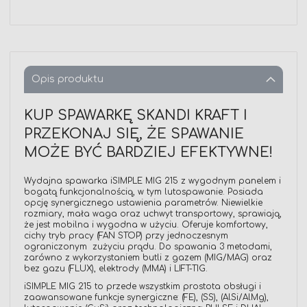
Opis produktu
KUP SPAWARKĘ SKANDI KRAFT I
PRZEKONAJ SIĘ, ŻE SPAWANIE
MOŻE BYĆ BARDZIEJ EFEKTYWNE!
Wydajna spawarka iSIMPLE MIG 215 z wygodnym panelem i
bogatą funkcjonalnością, w tym lutospawanie. Posiada
opcję synergicznego ustawienia parametrów. Niewielkie
rozmiary, mała waga oraz uchwyt transportowy, sprawiają,
że jest mobilna i wygodna w użyciu. Oferuje komfortowy,
cichy tryb pracy (FAN STOP) przy jednoczesnym
ograniczonym zużyciu prądu. Do spawania 3 metodami,
zarówno z wykorzystaniem butli z gazem (MIG/MAG) oraz
bez gazu (FLUX), elektrody (MMA) i LIFT-TIG.
iSIMPLE MIG 215 to przede wszystkim prostota obsługi i
zaawansowane funkcje synergiczne: (FE), (SS), (AlSi/AlMg),