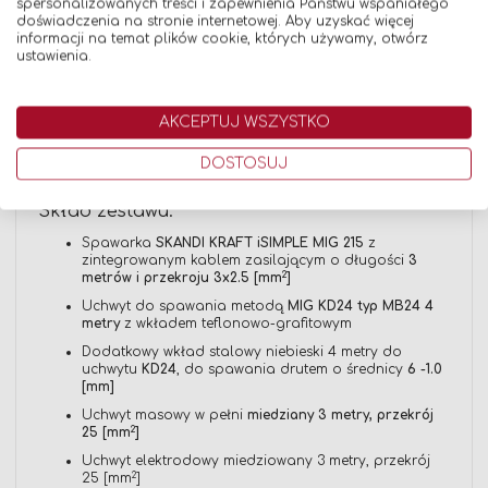
spersonalizowanych treści i zapewnienia Państwu wspaniałego
niwelujący ryzyko uszkodzenia elektrody podczas
doświadczenia na stronie internetowej. Aby uzyskać więcej
rozpoczynania procesu spawania
informacji na temat plików cookie, których używamy, otwórz
ustawienia.
Spawanie MMA:
Możliwość regulacji prądu spawania [A]
AKCEPTUJ WSZYSTKO
VRD — umożliwia odłączenie łuku w momencie
odrywania elektrody od materiału oraz zapewni
DOSTOSUJ
bezpieczeństwo pracy podczas spawania
Skład zestawu:
Spawarka
SKANDI KRAFT iSIMPLE MIG 215
z
zintegrowanym kablem zasilającym o długości
3
2
metrów i przekroju 3x2.5 [mm
]
Uchwyt do spawania metodą
MIG KD24 typ MB24 4
metry
z wkładem teflonowo-grafitowym
Dodatkowy wkład stalowy niebieski 4 metry do
uchwytu
KD24
, do spawania drutem o średnicy
6 -1.0
[mm]
Uchwyt masowy w pełni
miedziany 3 metry, przekrój
2
25 [mm
]
Uchwyt elektrodowy miedziowany 3 metry, przekrój
2
25 [mm
]