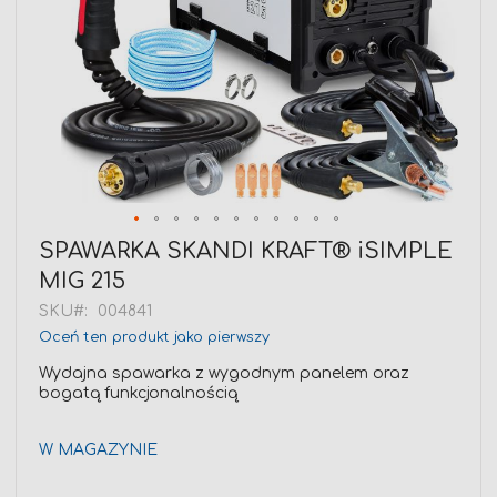
Przejdź
SPAWARKA SKANDI KRAFT® iSIMPLE
na
MIG 215
początek
galerii
SKU
004841
Oceń ten produkt jako pierwszy
Wydajna spawarka z wygodnym panelem oraz
bogatą funkcjonalnością
W MAGAZYNIE