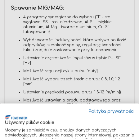
Spawanie MIG/MAG:
4 programy synergiczne do wyboru (FE - stal
węglowa, SS - stal nierdzewna, Al-Si - miękkie
aluminium, Al-Mg - twarde aluminium, Cu-Si
lutospawanie)
Wybór wartości indukcyjności, która wpływa na ilość
odprysków, szerokość spoiny, regulację twardości
łuku i znajduje zastosowanie przy lutospawaniu
Ustawienie częstotliwości impulsów w trybie PULSE
[Hz]
Możliwość regulacji cyklu pulsu [duty]
Możliwość wyboru trzech średnic drutu: 0.8; 1.0; 1.2
[mm]
Ustawienie prędkości posuwu drutu (1.5-12 [m/min])
Możliwość ustawienia prądu podstawowego oraz
szczytowego w trybie 4T [dioda A]
Polityka prywatności
Spawanie LIFT- TIG:
Używamy plików cookie
Możliwość regulacji prądu spawania [A]
Możemy je zamieścić w celu analizy danych dotyczących
odwiedzających, ulepszenia naszej strony internetowej, pokazania
Funkcja TIG- LIFT wyposażona w moduł SOFT START,