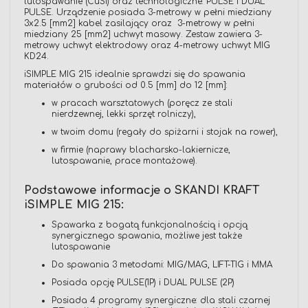
lutospawanie (CuSi) oraz technologiczne: PULSE i DUAL
PULSE. Urządzenie posiada 3-metrowy w pełni miedziany
3x2.5 [mm2] kabel zasilający oraz 3-metrowy w pełni
miedziany 25 [mm2] uchwyt masowy. Zestaw zawiera 3-
metrowy uchwyt elektrodowy oraz 4-metrowy uchwyt MIG
KD24.
iSIMPLE MIG 215 idealnie sprawdzi się do spawania
materiałów o grubości od 0.5 [mm] do 12 [mm]:
w pracach warsztatowych (poręcz ze stali
nierdzewnej, lekki sprzęt rolniczy),
w twoim domu (regały do spiżarni i stojak na rower),
w firmie (naprawy blacharsko-lakiernicze,
lutospawanie, prace montażowe).
Podstawowe informacje o SKANDI KRAFT
iSIMPLE MIG 215:
Spawarka z bogatą funkcjonalnością i opcją
synergicznego spawania, możliwe jest także
lutospawanie
Do spawania 3 metodami: MIG/MAG, LIFT-TIG i MMA
Posiada opcję PULSE(1P) i DUAL PULSE (2P)
Posiada 4 programy synergiczne: dla stali czarnej