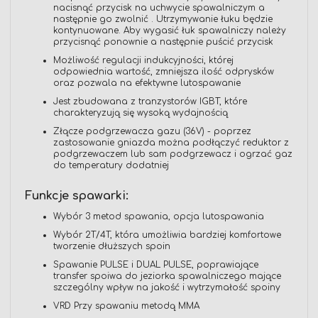
nacisnąć przycisk na uchwycie spawalniczym a
następnie go zwolnić . Utrzymywanie łuku będzie
kontynuowane. Aby wygasić łuk spawalniczy należy
przycisnąć ponownie a następnie puścić przycisk
Możliwość regulacji indukcyjności, której
odpowiednia wartość, zmniejsza ilość odprysków
oraz pozwala na efektywne lutospawanie
Jest zbudowana z tranzystorów IGBT, które
charakteryzują się wysoką wydajnością
Złącze podgrzewacza gazu (36V) - poprzez
zastosowanie gniazda można podłączyć reduktor z
podgrzewaczem lub sam podgrzewacz i ogrzać gaz
do temperatury dodatniej
Funkcje spawarki:
Wybór 3 metod spawania, opcja lutospawania
Wybór 2T/4T, która umożliwia bardziej komfortowe
tworzenie dłuższych spoin
Spawanie PULSE i DUAL PULSE, poprawiające
transfer spoiwa do jeziorka spawalniczego mające
szczególny wpływ na jakość i wytrzymałość spoiny
VRD Przy spawaniu metodą MMA