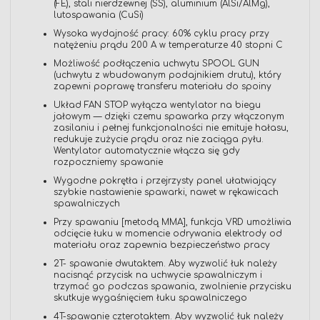
(FE), stali nierdzewnej (SS), aluminium (AlSi/AlMg),
lutospawania (CuSi)
Wysoka wydajność pracy: 60% cyklu pracy przy
natężeniu prądu 200 A w temperaturze 40 stopni C
Możliwość podłączenia uchwytu SPOOL GUN
(uchwytu z wbudowanym podajnikiem drutu), który
zapewni poprawę transferu materiału do spoiny
Układ FAN STOP wyłącza wentylator na biegu
jałowym — dzięki czemu spawarka przy włączonym
zasilaniu i pełnej funkcjonalności nie emituje hałasu,
redukuje zużycie prądu oraz nie zaciąga pyłu.
Wentylator automatycznie włącza się gdy
rozpoczniemy spawanie
Wygodne pokrętła i przejrzysty panel ułatwiający
szybkie nastawienie spawarki, nawet w rękawicach
spawalniczych
Przy spawaniu [metodą MMA], funkcja VRD umożliwia
odcięcie łuku w momencie odrywania elektrody od
materiału oraz zapewnia bezpieczeństwo pracy
2T- spawanie dwutaktem. Aby wyzwolić łuk należy
nacisnąć przycisk na uchwycie spawalniczym i
trzymać go podczas spawania, zwolnienie przycisku
skutkuje wygaśnięciem łuku spawalniczego
4T-spawanie czterotaktem. Aby wyzwolić łuk należy