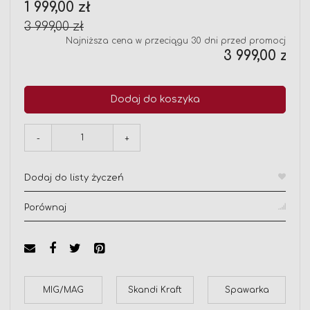
Cena
1 999,00 zł
promocyjna
3 999,00 zł
Najniższa cena w przeciągu 30 dni przed promocją:
3 999,00 zł
Dodaj do koszyka
-
+
Dodaj do listy życzeń
Porównaj
MIG/MAG
Skandi Kraft
Spawarka