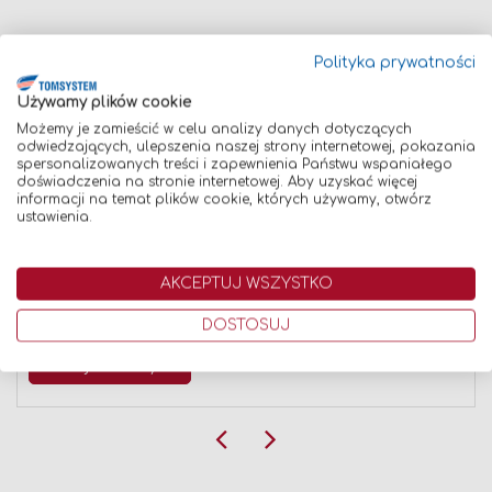
Znaleźliśmy inne produkty, które mogą Cię
Polityka prywatności
zainteresować!
Używamy plików cookie
Możemy je zamieścić w celu analizy danych dotyczących
odwiedzających, ulepszenia naszej strony internetowej, pokazania
spersonalizowanych treści i zapewnienia Państwu wspaniałego
Porównaj
doświadczenia na stronie internetowej. Aby uzyskać więcej
informacji na temat plików cookie, których używamy, otwórz
ustawienia.
AKCEPTUJ WSZYSTKO
SZELKI NARAMIENNE UCHWYT NA RAMIĘ OPTREL DO SYST
DOSTOSUJ
799,00 zł
Dodaj do koszyka