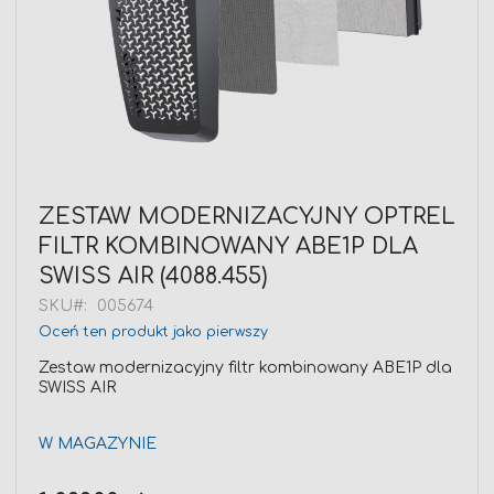
Przejdź
ZESTAW MODERNIZACYJNY OPTREL
na
FILTR KOMBINOWANY ABE1P DLA
początek
galerii
SWISS AIR (4088.455)
SKU
005674
Oceń ten produkt jako pierwszy
Zestaw modernizacyjny filtr kombinowany ABE1P dla
SWISS AIR
W MAGAZYNIE