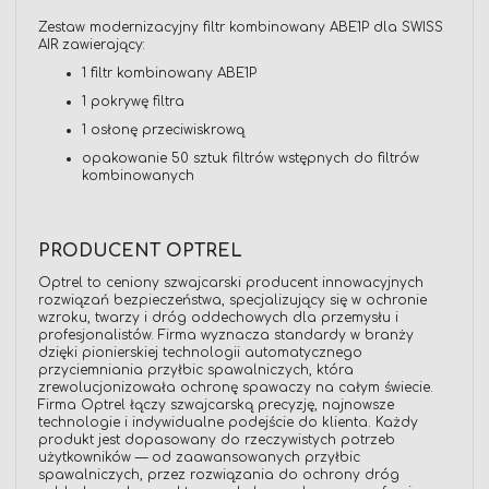
Zestaw modernizacyjny filtr kombinowany ABE1P dla SWISS
AIR zawierający:
1 filtr kombinowany ABE1P
1 pokrywę filtra
1 osłonę przeciwiskrową
opakowanie 50 sztuk filtrów wstępnych do filtrów
kombinowanych
PRODUCENT OPTREL
Optrel to ceniony szwajcarski producent innowacyjnych
rozwiązań bezpieczeństwa, specjalizujący się w ochronie
wzroku, twarzy i dróg oddechowych dla przemysłu i
profesjonalistów. Firma wyznacza standardy w branży
dzięki pionierskiej technologii automatycznego
przyciemniania przyłbic spawalniczych, która
zrewolucjonizowała ochronę spawaczy na całym świecie.
Firma Optrel łączy szwajcarską precyzję, najnowsze
technologie i indywidualne podejście do klienta. Każdy
produkt jest dopasowany do rzeczywistych potrzeb
użytkowników — od zaawansowanych przyłbic
spawalniczych, przez rozwiązania do ochrony dróg