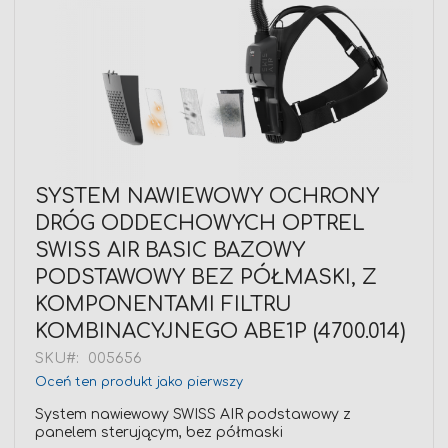
Przejdź
SYSTEM NAWIEWOWY OCHRONY
na
DRÓG ODDECHOWYCH OPTREL
początek
galerii
SWISS AIR BASIC BAZOWY
PODSTAWOWY BEZ PÓŁMASKI, Z
KOMPONENTAMI FILTRU
KOMBINACYJNEGO ABE1P (4700.014)
SKU
005656
Oceń ten produkt jako pierwszy
System nawiewowy SWISS AIR podstawowy z
panelem sterującym, bez półmaski