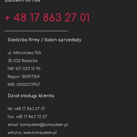
Zadzwoń do nas
+ 48 17 863 27 01
Siedziba firmy / Salon sprzedaży
ul. Miłocińska 15A
35-232 Rzeszów
NIP: 517 020 12 95
Regon: 180197359
KRS: 0000272957
Dział obsługi klienta
tel: +48 17 863 27 01
fax: +48 17 863 72 27
email:
tomsystem@tomsystem.pl
witryna:
www.tomsystem.pl