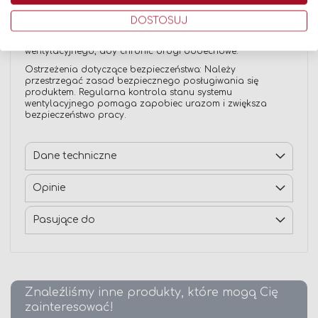
Przygotowanie i stosowanie: Należy stosować produkt
zgodnie z przeznaczeniem. Należy upewnić się, że system
DOSTOSUJ
wentylacyjny jest sprawny przed rozpoczęciem pracy.
Podczas prac nie wolno zdejmować systemu
wentylacyjnego, aby chronić drogi oddechowe.
Ostrzeżenia dotyczące bezpieczeństwa: Należy
przestrzegać zasad bezpiecznego posługiwania się
produktem. Regularna kontrola stanu systemu
wentylacyjnego pomaga zapobiec urazom i zwiększa
bezpieczeństwo pracy.
Dane techniczne
Opinie
Pasujące do
Znaleźliśmy inne produkty, które mogą Cię
zainteresować!