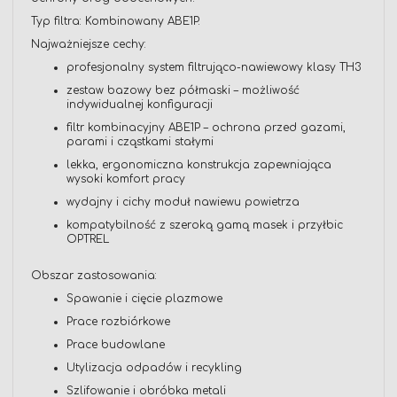
Typ filtra: Kombinowany ABE1P.
Najważniejsze cechy:
profesjonalny system filtrująco-nawiewowy klasy TH3
zestaw bazowy bez półmaski – możliwość
indywidualnej konfiguracji
filtr kombinacyjny ABE1P – ochrona przed gazami,
parami i cząstkami stałymi
lekka, ergonomiczna konstrukcja zapewniająca
wysoki komfort pracy
wydajny i cichy moduł nawiewu powietrza
kompatybilność z szeroką gamą masek i przyłbic
OPTREL
Obszar zastosowania:
Spawanie i cięcie plazmowe
Prace rozbiórkowe
Prace budowlane
Utylizacja odpadów i recykling
Szlifowanie i obróbka metali