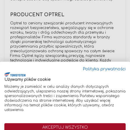
PRODUCENT OPTREL
Optrel to ceniony szwajcarski producent innowacyjnych
rozwiązań bezpieczeństwa, specjalizujący się w ochronie
wzroku, twarzy i dróg oddechowych dla przemysłu i
profesjonalistów. Firma wyznacza standardy w branży
dzięki pionierskiej technologii automatycznego
przyciemniania przyłbic spawalniczych, która
zrewolucjonizowała ochronę spawaczy na całym świecie.
Firma Optrel łączy szwajcarską precyzję, najnowsze
technologie i indywidualne podejście do klienta. Każdy
produkt jest dopasowany do rzeczywistych potrzeb
Polityka prywatności
użytkowników — od zaawansowanych przyłbic
spawalniczych, przez rozwiązania do ochrony dróg
oddechowych, po aktywne okulary ochronne — oferując
Używamy plików cookie
maksymalne bezpieczeństwo, wygodę i trwałość.
Możemy je zamieścić w celu analizy danych dotyczących
odwiedzających, ulepszenia naszej strony internetowej, pokazania
spersonalizowanych treści i zapewnienia Państwu wspaniałego
Firma Tomsystem jest oficjalnym, Autoryzowanym
doświadczenia na stronie internetowej. Aby uzyskać więcej
Dystrybutorem marki Optrel w Polsce. Kupując produkty
informacji na temat plików cookie, których używamy, otwórz
Optrel w sklepie Tomsystem, masz gwarancję otrzymania w
ustawienia.
100% oryginalnych produktów objętych pełnym wsparciem
producenta.
AKCEPTUJ WSZYSTKO