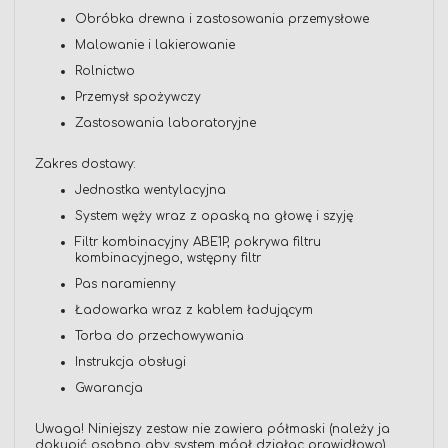
Obróbka drewna i zastosowania przemysłowe
Malowanie i lakierowanie
Rolnictwo
Przemysł spożywczy
Zastosowania laboratoryjne
Zakres dostawy:
Jednostka wentylacyjna
System węży wraz z opaską na głowę i szyję
Filtr kombinacyjny ABE1P, pokrywa filtru
kombinacyjnego, wstępny filtr
Pas naramienny
Ładowarka wraz z kablem ładującym
Torba do przechowywania
Instrukcja obsługi
Gwarancja
Uwaga! Niniejszy zestaw nie zawiera półmaski (należy ja
dokupić osobno aby system mógł działac prawidłowo).