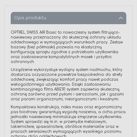
Opis produktu
OPTREL SWISS AIR Basic to nowoczesny system filtrująco-
nawiewowy przeznaczony do skutecznej ochrony układu
oddechowego w wymagających warunkach pracy. Zestaw
bazowy (bez półmaski) pozwala na elastyczną
konfigurację sprzętu zgodnie z potrzebami użytkownika
oraz zastosowanie kompatybilnych masek i przyłbic
ochronnych.
Urządzenie wykorzystuje wydajny system nadmuchu, który
dostarcza oczyszczone powietrze bezpośrednio do strefy
oddechowej, zwiększając komfort pracy nawet podczas
wielogodzinnego użytkowania. Dzięki zastosowaniu
kombinacyjnego filtra ABE1P, system zapewnia skuteczną
ochronę zarówno przed pyłami i aerozolami, jak i gazami
oraz parami organicznymi, nieorganicznymi i kwaśnymi.
Kompaktowa konstrukcja, niska masa oraz ergonomiczny
pas biodrowy gwarantują wygodę noszenia, a cicha praca
jednostki nawiewowej minimalizuje zmęczenie użytkownika.
System sprawdzi się m.in. w przemyśle metalowym,
lakiernictwie, spawalnictwie, obróbce materiałów oraz w
pracach serwisowych wymagających wysokiego poziomu
ochrony dróg oddechowych.