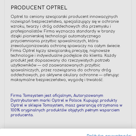
PRODUCENT OPTREL
Optrel to ceniony szwajcarski producent innowacyjnych
rozwiązań bezpieczeństwa, specjalizujący się w ochronie
wzroku, twarzy i dróg oddechowych dla przemysłu i
profesjonalistów. Firma wyznacza standardy w branży
dzięki pionierskiej technologii automatycznego
przyciemniania przyłbic spawalniczych, która
zrewolucjonizowała ochronę spawaczy na całym świecie.
Firma Optrel łączy szwajcarską precyzję, najnowsze
technologie i indywidualne podejście do klienta. Każdy
produkt jest dopasowany do rzeczywistych potrzeb
użytkowników — od zaawansowanych przyłbic
spawalniczych, przez rozwiązania do ochrony dróg
oddechowych, po aktywne okulary ochronne — oferując
maksymalne bezpieczeństwo, wygodę i trwałość.
Firma Tomsystem jest oficjalnym, Autoryzowanym
Dystrybutorem marki Optrel w Polsce. Kupując produkty
Optrel w sklepie Tomsystem, masz gwarancję otrzymania w
100% oryginalnych produktów objętych pełnym wsparciem
producenta.
Przygotowanie i stosowanie: Należy stosować produkt
zgodnie z przeznaczeniem. Przyłbicę należy zawsze