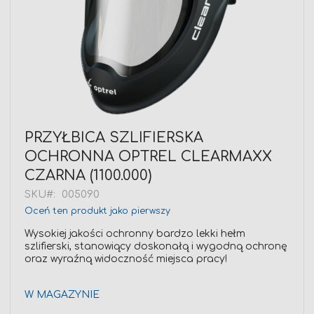
Przejdź
PRZYŁBICA SZLIFIERSKA
na
OCHRONNA OPTREL CLEARMAXX
początek
galerii
CZARNA (1100.000)
SKU
005090
Oceń ten produkt jako pierwszy
Wysokiej jakości ochronny bardzo lekki hełm
szlifierski, stanowiący doskonałą i wygodną ochronę
oraz wyraźną widoczność miejsca pracy!
W MAGAZYNIE