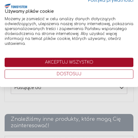
Polityka prywatności
dopasować do głowy i upewnić się, że szybka ochronna
jest czysta przed rozpoczęciem pracy. Podczas pracy nie
Używamy plików cookie
wolno zdejmować przyłbicy, aby chronić wzrok i twarz
Możemy je zamieścić w celu analizy danych dotyczących
przed niebezpiecznymi czynnikami.
odwiedzających, ulepszenia naszej strony internetowej, pokazania
Ostrzeżenia dotyczące bezpieczeństwa: Należy
spersonalizowanych treści i zapewnienia Państwu wspaniałego
przestrzegać zasad bezpiecznego posługiwania się
doświadczenia na stronie internetowej. Aby uzyskać więcej
produktem. Regularna kontrola stanu przyłbicy pomaga
informacji na temat plików cookie, których używamy, otwórz
zapobiec urazom i zwiększa bezpieczeństwo pracy.
ustawienia.
Dane techniczne
AKCEPTUJ WSZYSTKO
Opinie
DOSTOSUJ
Pasujące do
Znaleźliśmy inne produkty, które mogą Cię
zainteresować!