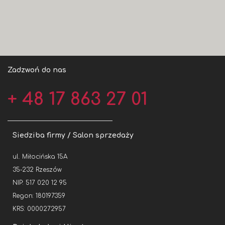
Zadzwoń do nas
+ 48 17 863 27 01
Siedziba firmy / Salon sprzedaży
ul. Miłocińska 15A
35-232 Rzeszów
NIP: 517 020 12 95
Regon: 180197359
KRS: 0000272957