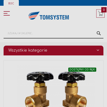
Przejdź
B2C
do
treści
0
SZ
Wszystkie kategorie
Przejdź
DOSTĘPNY OD RĘKI
na
koniec
galerii