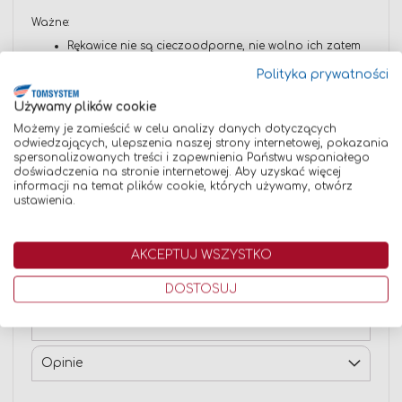
Ważne:
Rękawice nie są cieczoodporne, nie wolno ich zatem
używać podczas pracy z substancjami chemicznymi
Polityka prywatności
Nie wystawiać na działanie źródeł ozonu i otwartego
ognia
Używamy plików cookie
Przechowywać z dala od światła słonecznego
Możemy je zamieścić w celu analizy danych dotyczących
odwiedzających, ulepszenia naszej strony internetowej, pokazania
Przechowywać w suchym i chłodnym miejscu
spersonalizowanych treści i zapewnienia Państwu wspaniałego
Rękawice otrzymały certyfikację kategorii III ochrony
doświadczenia na stronie internetowej. Aby uzyskać więcej
przed wysokimi temperaturami, jak również określono
informacji na temat plików cookie, których używamy, otwórz
w odniesieniu do nich poziom ochrony 413X4X
ustawienia.
według normy EN407.
Rozmiar rękawic: 9.
AKCEPTUJ WSZYSTKO
DOSTOSUJ
Dane techniczne
Opinie