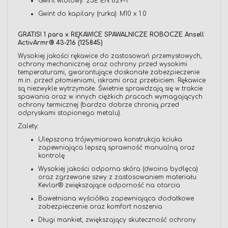
Gwint wlotowy: 25E EN 629-1
Gwint do kapilary (rurka): M10 x 1.0
GRATIS! 1 para x RĘKAWICE SPAWALNICZE ROBOCZE Ansell
ActivArmr® 43-216 (125845)
Wysokiej jakości rękawice do zastosowań przemysłowych,
ochrony mechanicznej oraz ochrony przed wysokimi
temperaturami, gwarantujące doskonałe zabezpieczenie
m.in. przed płomieniami, iskrami oraz przebiciem. Rękawice
są niezwykle wytrzymałe. Świetnie sprawdzają się w trakcie
spawania oraz w innych ciężkich pracach wymagających
ochrony termicznej (bardzo dobrze chronią przed
odpryskami stopionego metalu).
Zalety:
Ulepszona trójwymiarowa konstrukcja kciuka
zapewniająca lepszą sprawność manualną oraz
kontrolę
Wysokiej jakości odporna skóra (dwoina bydlęca)
oraz zgrzewane szwy z zastosowaniem materiału
Kevlar® zwiększające odporność na otarcia
Bawełniana wyściółka zapewniająca dodatkowe
zabezpieczenie oraz komfort noszenia
Długi mankiet, zwiększający skuteczność ochrony