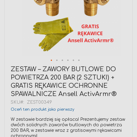
Przejdź
ZESTAW – ZAWORY BUTLOWE DO
na
POWIETRZA 200 BAR (2 SZTUKI) +
początek
galerii
GRATIS RĘKAWICE OCHRONNE
SPAWALNICZE Ansell ActivArmr®
SKU
ZEST00349
Oceń ten produkt jako pierwszy
W zestawie bardziej się opłaca! Prezentujemy zestaw
dwóch solidnych zaworów butlowych do powietrza
200 BAR, w zestawie wraz z gratisowymi rękawicami
ochronnymi!