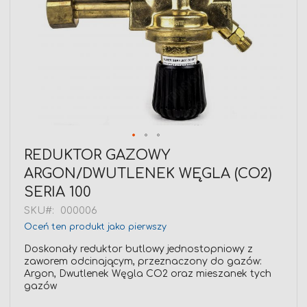
Przejdź
REDUKTOR GAZOWY
na
ARGON/DWUTLENEK WĘGLA (CO2)
początek
galerii
SERIA 100
SKU
000006
Oceń ten produkt jako pierwszy
Doskonały reduktor butlowy jednostopniowy z
zaworem odcinającym, przeznaczony do gazów:
Argon, Dwutlenek Węgla CO2 oraz mieszanek tych
gazów