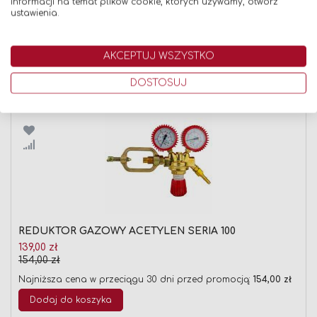
informacji na temat plików cookie, których używamy, otwórz
ustawienia.
AKCEPTUJ WSZYSTKO
Znaleźliśmy inne produkty, które mogą Cię
zainteresować!
DOSTOSUJ
Porównaj
REDUKTOR GAZOWY ACETYLEN SERIA 100
Cena
139,00 zł
promocyjna
154,00 zł
Najniższa cena w przeciągu 30 dni przed promocją:
154,00 zł
Dodaj do koszyka