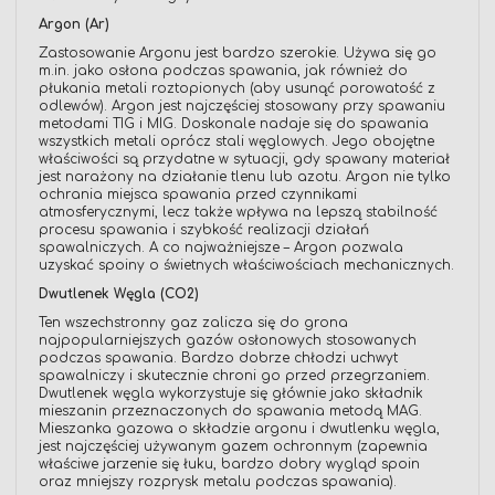
Argon (Ar)
Zastosowanie Argonu jest bardzo szerokie. Używa się go
m.in. jako osłona podczas spawania, jak również do
płukania metali roztopionych (aby usunąć porowatość z
odlewów). Argon jest najczęściej stosowany przy spawaniu
metodami TIG i MIG. Doskonale nadaje się do spawania
wszystkich metali oprócz stali węglowych. Jego obojętne
właściwości są przydatne w sytuacji, gdy spawany materiał
jest narażony na działanie tlenu lub azotu. Argon nie tylko
ochrania miejsca spawania przed czynnikami
atmosferycznymi, lecz także wpływa na lepszą stabilność
procesu spawania i szybkość realizacji działań
spawalniczych. A co najważniejsze – Argon pozwala
uzyskać spoiny o świetnych właściwościach mechanicznych.
Dwutlenek Węgla (CO2)
Ten wszechstronny gaz zalicza się do grona
najpopularniejszych gazów osłonowych stosowanych
podczas spawania. Bardzo dobrze chłodzi uchwyt
spawalniczy i skutecznie chroni go przed przegrzaniem.
Dwutlenek węgla wykorzystuje się głównie jako składnik
mieszanin przeznaczonych do spawania metodą MAG.
Mieszanka gazowa o składzie argonu i dwutlenku węgla,
jest najczęściej używanym gazem ochronnym (zapewnia
właściwe jarzenie się łuku, bardzo dobry wygląd spoin
oraz mniejszy rozprysk metalu podczas spawania).