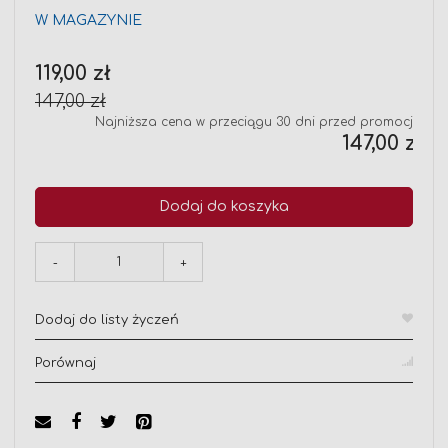
W MAGAZYNIE
Cena
119,00 zł
promocyjna
147,00 zł
Najniższa cena w przeciągu 30 dni przed promocją:
147,00 zł
Dodaj do koszyka
-
+
Dodaj do listy życzeń
Porównaj