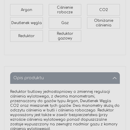
Ciśnienie
Argon
CO2
robocze
Obniżanie
Dwutlenek węgla
Gaz
ciśnienia
Reduktor
Reduktor
gazowy
Opis produktu
Reduktor butlowy jednostopniowy o zmiennej regulacji
ciśnienia wylotowego, z dwoma manometrami,
przeznaczony do gazów typu Argon, Dwutlenek Węgla
CO2 oraz mieszanek tych gazów. Dwa manometry służą do
odczytu ciśnienia w butli i ciśnienia roboczego. Reduktor
wyposażony jest także w zawór bezpieczeństwa (przy
wzroście ciśnienia wylotowego ponad dopuszczalne
zostaje wypuszczony na zewnątrz nadmiar gazu z komory
ciśnienia wylotowego).