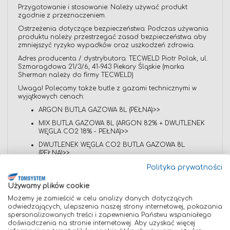
Przygotowanie i stosowanie: Należy używać produkt
zgodnie z przeznaczeniem.
Ostrzeżenia dotyczące bezpieczeństwa: Podczas używania
produktu należy przestrzegać zasad bezpieczeństwa aby
zmniejszyć ryzyko wypadków oraz uszkodzeń zdrowia.
Adres producenta / dystrybutora: TECWELD Piotr Polak, ul.
Szmaragdowa 21/3/6, 41-943 Piekary Śląskie (marka
Sherman należy do firmy TECWELD)
Uwaga! Polecamy także butle z gazami technicznymi w
wyjątkowych cenach:
ARGON BUTLA GAZOWA 8L (PEŁNA)>>
MIX BUTLA GAZOWA 8L (ARGON 82% + DWUTLENEK
WĘGLA CO2 18% - PEŁNA)>>
DWUTLENEK WĘGLA CO2 BUTLA GAZOWA 8L
(PEŁNA)>>
Polityka prywatności
Używamy plików cookie
Możemy je zamieścić w celu analizy danych dotyczących
Dane techniczne
odwiedzających, ulepszenia naszej strony internetowej, pokazania
spersonalizowanych treści i zapewnienia Państwu wspaniałego
doświadczenia na stronie internetowej. Aby uzyskać więcej
Opinie