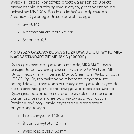
Wysokiej jakości końcówka prądowa (średnica 0,8) do
prowadzenia drutów spawalniczych, przeznaczona do
uchwytów MB-13/15. Średnica końcówki odpowiada
średnicy używanego drutu spawalniczego.
Gwint: M6
Mocowanie do palnika: M8
Średnica: 0,8
4 x DYSZA GAZOWA ŁUSKA STOŻKOWA DO UCHWYTU MIG-
MAG W STANDARDZIE MB 13/15 (000035)
Dysza gazowa do spawania metodą MIG/MAG. Dysza
pasuje do uchwytów spawalniczych MIG/MAG typu MB
13/15, między innymi: Binzel MB-15, Sherman TW-15, Lincoln
LGS-15, itp. Dysza wykonana z bardzo odpornej stali
narzędziowej, stosowana w uchwytach spawalniczych do
kierunkowania gazu osłonowego w procesie spawania.
Dysza jest odporna na działanie wysokich temperatur i
ogranicza przywieranie odprysków spawalniczych.
Powinna być regularnie czyszczona preparatami
antyodpryskowymi.
Typ uchwytu: MB 13/15
Średnica wylotu: 12 mm
Wysokość dyszy: 53 mm