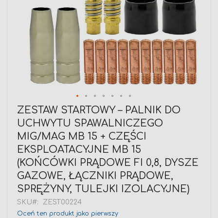
Przejdź
ZESTAW STARTOWY – PALNIK DO
na
UCHWYTU SPAWALNICZEGO
początek
galerii
MIG/MAG MB 15 + CZĘŚCI
EKSPLOATACYJNE MB 15
(KOŃCÓWKI PRĄDOWE FI 0,8, DYSZE
GAZOWE, ŁĄCZNIKI PRĄDOWE,
SPRĘŻYNY, TULEJKI IZOLACYJNE)
SKU
ZEST00224
Oceń ten produkt jako pierwszy