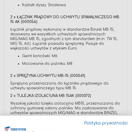
Kształt dyszy: Stożkowa
2 x ŁĄCZNIK PRĄDOWY DO UCHWYTU SPAWALNICZEGO MB
15 AK (000056)
Łącznik prądowy wykonany w standardzie Binzel MB 15,
stosowany we wszystkich uchwytach spawalniczych
MIG/MAG MB 15, zgodnych z tym standardem (m.in. TW 15,
MIG 15, itd.). Łącznik posiada sprężynkę. Pasuje do
większości uchwytów z wtykiem Euro.
Gwint końcówki: M6
Mocowanie do palnika: M8
2 x SPRĘŻYNA UCHWYTU MB-15 (000541)
Sprężyna przeznaczona do łącznika prądowego do
uchwytu spawalniczego typu MB 15.
2 x TULEJKA IZOLACYJNA MB 15AK (000072)
Wysokiej jakości tulejka izolacyjna MB15, przeznaczona do
ochrony gumowej osłony palnika. Ma zastosowanie do
uchwytów spawalniczych MIG/MAG w standardzie BINZEL
MB 15, TW 15 itp. Tulejka odpowiada także za zapewnienie
właściwej pozycji dyszy, jak również zapobiega utracie
Polityka prywatności
gazu.