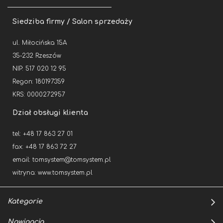
Siedziba firmy / Salon sprzedaży
ul. Miłocińska 15A
35-232 Rzeszów
NIP: 517 020 12 95
Regon: 180197359
KRS: 0000272957
Dział obsługi klienta
tel: +48 17 863 27 01
fax: +48 17 863 72 27
email:
tomsystem@tomsystem.pl
witryna:
www.tomsystem.pl
Kategorie
Nawigacja