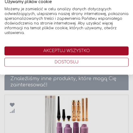
Używamy plików cookie
Szerokość: 18 mm
Możemy je zamieścić w celu analizy danych dotyczących
Długość: 14 mm
odwiedzających, ulepszenia naszej strony internetowej, pokazania
spersonalizowanych treści i zapewnienia Państwu wspaniałego
doświadczenia na stronie internetowej. Aby uzyskać więcej
informacji na temat plików cookie, których używamy, otwórz
ustawienia.
Dane techniczne
Opinie
AKCEPTUJ WSZYSTKO
DOSTOSUJ
Znaleźliśmy inne produkty, które mogą Cię
zainteresować!
Porównaj