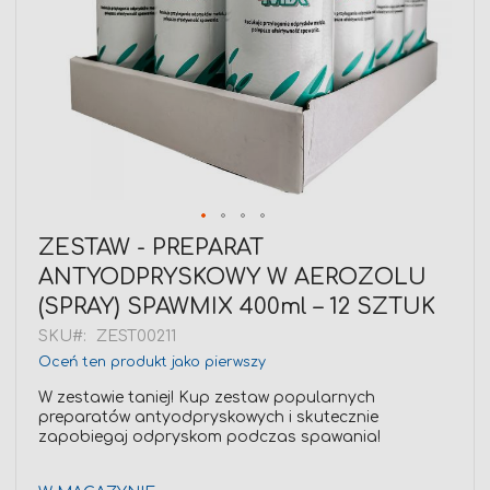
Przejdź
ZESTAW - PREPARAT
na
ANTYODPRYSKOWY W AEROZOLU
początek
galerii
(SPRAY) SPAWMIX 400ml – 12 SZTUK
SKU
ZEST00211
Oceń ten produkt jako pierwszy
W zestawie taniej! Kup zestaw popularnych
preparatów antyodpryskowych i skutecznie
zapobiegaj odpryskom podczas spawania!