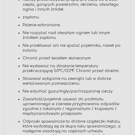
ciepła, gorących powierzchni, iskrzenia, otwartego
ognia i innych źródeł
zapłonu.
Palenie wzbronione.
Nie rozpylać nad otwartym ogniem lub innym
źródłem zapłonu.
Nie przekłuwać ani nie spalać pojemnika, nawet po
zużyciu.
Chronić przed światłem słonecznym.
Nie wystawiać na działanie temperatury
przekraczającej 50°C/122°F. Chronić przed dziećmi.
Stosować wyłącznie na zewnątrz lub w dobrze
wentylowanym pomieszczeniu.
Nie wdychać gazu/mgły/par/rozpylonej cieczy.
Zawartość/pojemnik usuwać do podmiotu
uprawnionego w zakresie przyjmowania odpadów
zgodnie z lokalnymi / regionalnymi / krajowymi /
międzynarodowymi przepisami.
Odpryski spawalnicze to drobne cząsteczki metalu,
które wydostają się ze słupa łuku spawalniczego, a
następnie osadzają na częściach uchwytu