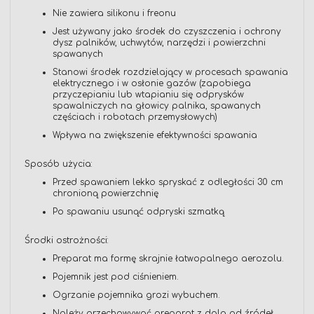
Nie zawiera silikonu i freonu
Jest używany jako środek do czyszczenia i ochrony
dysz palników, uchwytów, narzędzi i powierzchni
spawanych
Stanowi środek rozdzielający w procesach spawania
elektrycznego i w osłonie gazów (zapobiega
przyczepianiu lub wtapianiu się odprysków
spawalniczych na głowicy palnika, spawanych
częściach i robotach przemysłowych)
Wpływa na zwiększenie efektywności spawania
Sposób użycia:
Przed spawaniem lekko spryskać z odległości 30 cm
chronioną powierzchnię
Po spawaniu usunąć odpryski szmatką
Środki ostrożności:
Preparat ma formę skrajnie łatwopalnego aerozolu.
Pojemnik jest pod ciśnieniem.
Ogrzanie pojemnika grozi wybuchem.
Należy przechowywać preparat z dala od źródeł