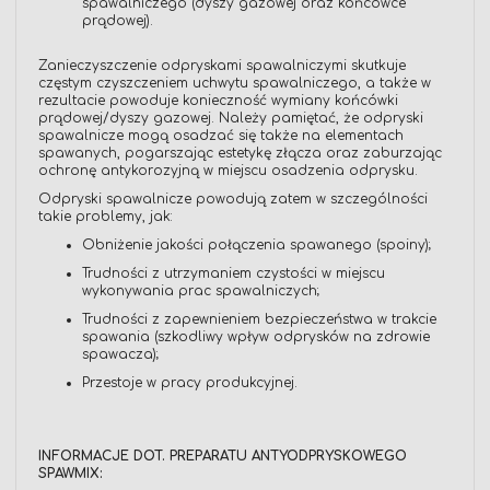
spawalniczego (dyszy gazowej oraz końcówce
prądowej).
Zanieczyszczenie odpryskami spawalniczymi skutkuje
częstym czyszczeniem uchwytu spawalniczego, a także w
rezultacie powoduje konieczność wymiany końcówki
prądowej/dyszy gazowej. Należy pamiętać, że odpryski
spawalnicze mogą osadzać się także na elementach
spawanych, pogarszając estetykę złącza oraz zaburzając
ochronę antykorozyjną w miejscu osadzenia odprysku.
Odpryski spawalnicze powodują zatem w szczególności
takie problemy, jak:
Obniżenie jakości połączenia spawanego (spoiny);
Trudności z utrzymaniem czystości w miejscu
wykonywania prac spawalniczych;
Trudności z zapewnieniem bezpieczeństwa w trakcie
spawania (szkodliwy wpływ odprysków na zdrowie
spawacza);
Przestoje w pracy produkcyjnej.
INFORMACJE DOT. PREPARATU ANTYODPRYSKOWEGO
SPAWMIX: