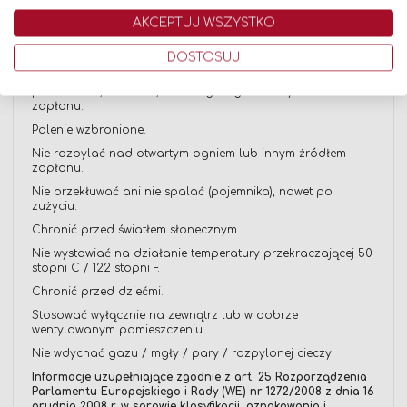
Pojemnik pod ciśnieniem.
AKCEPTUJ WSZYSTKO
Ogrzanie grozi wybuchem.
Zwroty wskazujące środki ostrożności:
DOSTOSUJ
Przechowywać z dala od źródła ciepła, gorących
powierzchni, iskrzenia, otwartego ognia i innych źródeł
zapłonu.
Palenie wzbronione.
Nie rozpylać nad otwartym ogniem lub innym źródłem
zapłonu.
Nie przekłuwać ani nie spalać (pojemnika), nawet po
zużyciu.
Chronić przed światłem słonecznym.
Nie wystawiać na działanie temperatury przekraczającej 50
stopni C / 122 stopni F.
Chronić przed dziećmi.
Stosować wyłącznie na zewnątrz lub w dobrze
wentylowanym pomieszczeniu.
Nie wdychać gazu / mgły / pary / rozpylonej cieczy.
Informacje uzupełniające zgodnie z art. 25 Rozporządzenia
Parlamentu Europejskiego i Rady (WE) nr 1272/2008 z dnia 16
grudnia 2008 r. w sprawie klasyfikacji, oznakowania i