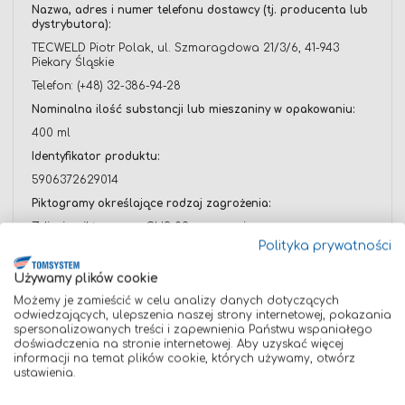
Nazwa, adres i numer telefonu dostawcy (tj. producenta lub
dystrybutora):
TECWELD Piotr Polak, ul. Szmaragdowa 21/3/6, 41-943
Piekary Śląskie
Telefon: (+48) 32-386-94-28
Nominalna ilość substancji lub mieszaniny w opakowaniu:
400 ml
Identyfikator produktu:
5906372629014
Piktogramy określające rodzaj zagrożenia:
Zdjęcie piktogramu GHS 02 oznaczającego
produkt/substancję łatwopalną znajduje się na
Polityka prywatności
opakowaniu produktu – zdjęcie w załączeniu do opisu
niniejszej oferty.
Używamy plików cookie
Hasła ostrzegawcze:
Możemy je zamieścić w celu analizy danych dotyczących
odwiedzających, ulepszenia naszej strony internetowej, pokazania
Niebezpieczeństwo
spersonalizowanych treści i zapewnienia Państwu wspaniałego
Zwroty wskazujące rodzaj zagrożenia:
doświadczenia na stronie internetowej. Aby uzyskać więcej
informacji na temat plików cookie, których używamy, otwórz
Niebezpieczeństwo.
ustawienia.
Skrajnie łatwopalny aerozol.