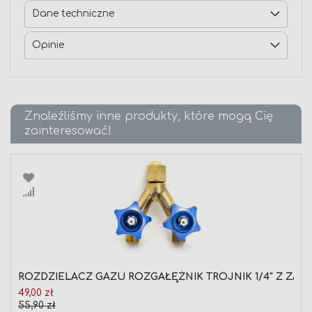
Dane techniczne
Opinie
Znaleźliśmy inne produkty, które mogą Cię
zainteresować!
Porównaj
ROZDZIELACZ GAZU ROZGAŁĘŹNIK TRÓJNIK 1/4" Z Z
Cena
49,00 zł
promocyjna
55,90 zł