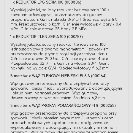
1 x REDUKTOR LPG SERIA 100 (000306)
Wysokiej jakości, solidny reduktor butlowy seria 100 z
zaworem odcinającym, przeznaczony do gazów
propan/butan. Gwint nakrętki: 3/8" LH. Średnica węża: fi 8
mm. Przepustowość: 6 kg/h. Ciśnienie wylotowe: 4 bary / 0.4
MPa. Ciśnienie wlotowe: 25 bar / 2.5 MPa.
1 x REDUKTOR TLEN SERIA 100 (000758)
Wysokiej jakości, solidny reduktor tlenowy seria 100,
jednostopniowy z dwoma manometrami i zaworkiem,
przeznaczony do płynnej regulacji przepływu tlenu.
Ciśnienie wlotowe: 200 bar. Ciśnienie wylotowe: 4 bar.
Przepustowość: 32 l/min. Gwint na wlocie: G3/4. Gwint
nakrętki na wylocie: G1/4. Króciec wylotowy: fi 6,3 mm.
5 metrów x WĄŻ TLENOWY NIEBIESKI FI 6,3 (000164)
Wąż gazowy przeznaczony do przepływu tlenu przy
spawaniu i cięciu metali, wyprodukowany z obowiązującymi
i aktualnymi normami prawnymi. Wąż gumowy,
dwuwarstwowy ze wzmocnieniem. Średnica: 6,3 mm.
5 metrów x WĄŻ PROPAN POMARAŃCZOWY FI 8 (000255)
Wąż gazowy przeznaczony do przepływu propanu przy
spawaniu i cięciu płomieniowym metali, lutowaniu oraz
pracach pokrewnych (opalanie oraz podgrzewanie),
wyprodukowany z obowiązującymi i aktualnymi normami
prawnymi. Wąż gumowy, dwuwarstwowy ze wzmocnieniem,