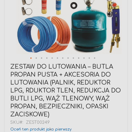
Przejdź
ZESTAW DO LUTOWANIA – BUTLA
na
PROPAN PUSTA + AKCESORIA DO
początek
galerii
LUTOWANIA (PALNIK, REDUKTOR
LPG, RDUKTOR TLEN, REDUKCJA DO
BUTLI LPG, WĄŻ TLENOWY, WĄŻ
PROPAN, BEZPIECZNIKI, OPASKI
ZACISKOWE)
SKU
ZEST00249
Oceń ten produkt jako pierwszy