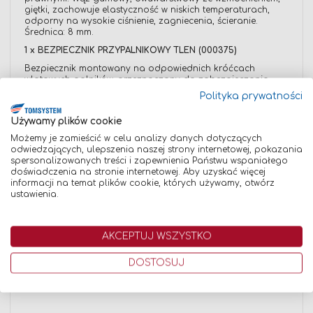
giętki, zachowuje elastyczność w niskich temperaturach,
odporny na wysokie ciśnienie, zagniecenia, ścieranie.
Średnica: 8 mm.
1 x BEZPIECZNIK PRZYPALNIKOWY TLEN (000375)
Bezpiecznik montowany na odpowiednich króćcach
wlotowych palników, przeznaczony do zabezpieczania
instalacji gazowych zasilających palnik przed skutkami
Polityka prywatności
cofnięcia płomienia. Bezpiecznik zapobiega przepływowi
gazu w kierunku przeciwnym do normalnego kierunku
Używamy plików cookie
przepływu. Gwint króćców: G 1/4 RH, Końcówki do węża: 6,3
mm.
Możemy je zamieścić w celu analizy danych dotyczących
odwiedzających, ulepszenia naszej strony internetowej, pokazania
1 x BEZPIECZNIK PRZYPALNIKOWY ACETYLEN (000376)
spersonalizowanych treści i zapewnienia Państwu wspaniałego
doświadczenia na stronie internetowej. Aby uzyskać więcej
Bezpiecznik montowany na odpowiednich króćcach
informacji na temat plików cookie, których używamy, otwórz
wlotowych palników, przeznaczony do zabezpieczania
ustawienia.
instalacji gazowych zasilających palnik przed skutkami
cofnięcia płomienia. Bezpiecznik zapobiega przepływowi
gazu w kierunku przeciwnym do normalnego kierunku
przepływu. Gwint króćców: G 3/8 LH, Końcówki do węża: 8
AKCEPTUJ WSZYSTKO
mm.
4 x OPASKA NA WĄŻ (000380)
DOSTOSUJ
Stalowe obejmy zaciskowe, stosowane do zaciskania węży
spawalniczych.