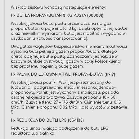
W skład zestawu wchodzą następujące elementy:
1 x BUTLA PROPAN/BUTAN 3 KG PUSTA (000001)
Wysokiej jakości butla pusta przeznaczona na gaz
propan/butan o pojemności 3 kg. Dzięki optymalnej wadze
oraz niewielkim wymiarom, butla jest mobilna i wygodna w
użytkowaniu (łatwość transportowania).
Uwaga! Ze względów bezpieczeństwa nie mamy możliwości
wysłania butli pełnej z gazem propan/butan, dlatego
oferta obejmuje butlę pustą. Zaznaczamy jednak, że w
każdym punkcie dystrybucji gazów w całej Polsce klienci
bez problemu napełnią butlę gazem.
1 x PALNIK DO LUTOWANIA TWL1 PROPAN-BUTAN (11919)
Wysokiej jakości palnik TWL-1 jest przeznaczony do
lutowania i podgrzewania metali mieszanką tlenowo-
propanową. Palnik jest wykonany z mosiądzu, posiada
osłonę rękojeści z tworzywa. Zużycie propanu: 10 – 50
dm3/h. Zużycie tlenu: 27 – 175 dm3/h. Ciśnienie tlenu: 0,15
MPa. Ciśnienie propanu: 0.02 MPa. Ilość wylotów w zestawie:
5.
1 x REDUKCJA DO BUTLI LPG (354138)
Redukcja umożliwiająca podłączenie do butli LPG
reduktora lub palnika.