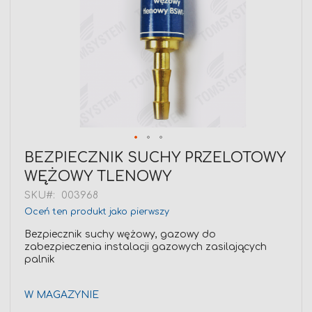
Przejdź
BEZPIECZNIK SUCHY PRZELOTOWY
na
WĘŻOWY TLENOWY
początek
galerii
SKU
003968
Oceń ten produkt jako pierwszy
Bezpiecznik suchy wężowy, gazowy do
zabezpieczenia instalacji gazowych zasilających
palnik
W MAGAZYNIE