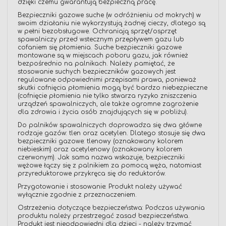
dzięki czemu gwarantują bezpieczną pracę.
Bezpieczniki gazowe suche (w odróżnieniu od mokrych) w
swoim działaniu nie wykorzystują żadnej cieczy, dlatego są
w pełni bezobsługowe. Ochraniają sprzęt/osprzęt
spawalniczy przed wstecznym przepływem gazu lub
cofaniem się płomienia. Suche bezpieczniki gazowe
montowane są w miejscach poboru gazu, jak również
bezpośrednio na palnikach. Należy pamiętać, że
stosowanie suchych bezpieczników gazowych jest
regulowane odpowiednimi przepisami prawa, ponieważ
skutki cofnięcia płomienia mogą być bardzo niebezpieczne
(cofnięcie płomienia nie tylko stwarza ryzyko zniszczenia
urządzeń spawalniczych, ale także ogromne zagrożenie
dla zdrowia i życia osób znajdujących się w pobliżu).
Do palników spawalniczych doprowadza się dwa główne
rodzaje gazów: tlen oraz acetylen. Dlatego stosuje się dwa
bezpieczniki gazowe: tlenowy (oznakowany kolorem
niebieskim) oraz acetylenowy (oznakowany kolorem
czerwonym). Jak sama nazwa wskazuje, bezpieczniki
wężowe łączy się z palnikiem za pomocą węża, natomiast
przyreduktorowe przykręca się do reduktorów.
Przygotowanie i stosowanie: Produkt należy używać
wyłącznie zgodnie z przeznaczeniem.
Ostrzeżenia dotyczące bezpieczeństwa: Podczas używania
produktu należy przestrzegać zasad bezpieczeństwa.
Produkt jest nieodpowiedni dla dzieci - należy trzymać