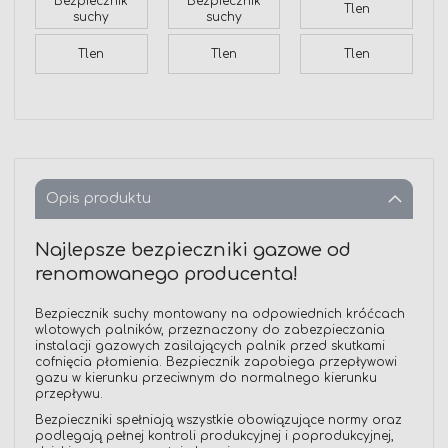
Bezpiecznik
Bezpiecznik
Tlen
suchy
suchy
Tlen
Tlen
Tlen
Opis produktu
Najlepsze bezpieczniki gazowe od
renomowanego producenta!
Bezpiecznik suchy montowany na odpowiednich króćcach
wlotowych palników, przeznaczony do zabezpieczania
instalacji gazowych zasilających palnik przed skutkami
cofnięcia płomienia. Bezpiecznik zapobiega przepływowi
gazu w kierunku przeciwnym do normalnego kierunku
przepływu.
Bezpieczniki spełniają wszystkie obowiązujące normy oraz
podlegają pełnej kontroli produkcyjnej i poprodukcyjnej,