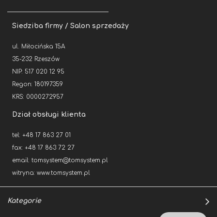
Siedziba firmy / Salon sprzedaży
ul. Miłocińska 15A
35-232 Rzeszów
NIP: 517 020 12 95
Regon: 180197359
KRS: 0000272957
Dział obsługi klienta
tel: +48 17 863 27 01
fax: +48 17 863 72 27
email:
tomsystem@tomsystem.pl
witryna:
www.tomsystem.pl
Kategorie