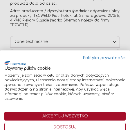
produkt z dala od dzieci.
Adres producenta / dystrybutora (podmiot odpowiedzialny
za produkt): TECWELD Piotr Polak, ul. Szmaragdowa 21/3/6,
41-943 Piekary Śląskie (marka Sherman należy do firmy
TECWELD)
Dane techniczne
Opinie
Polityka prywatności
Używamy plików cookie
Możemy je zamieścić w celu analizy danych dotyczących
odwiedzających, ulepszenia naszej strony internetowej, pokazania
Znaleźliśmy inne produkty, które mogą Cię
spersonalizowanych treści i zapewnienia Państwu wspaniałego
doświadczenia na stronie internetowej. Aby uzyskać więcej
zainteresować!
informacji na temat plików cookie, których używamy, otwórz
ustawienia.
Porównaj
AKCEPTUJ WSZYSTKO
DOSTOSUJ