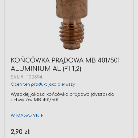
Przejdź
KOŃCÓWKA PRĄDOWA MB 401/501
na
ALUMINIUM AL (FI 1,2)
początek
galerii
SKU
100594
Oceń ten produkt jako pierwszy
Wysokiej jakości końcówka prądowa (dysza) do
uchwytów MB-401/501
W MAGAZYNIE
2,90 zł