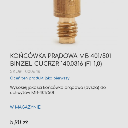
Przejdź
KOŃCÓWKA PRĄDOWA MB 401/501
na
BINZEL CUCRZR 140.0316 (FI 1,0)
początek
galerii
SKU
000648
Oceń ten produkt jako pierwszy
Wysokiej jakości końcówka prądowa (dysza) do
uchwytów MB-401/501
W MAGAZYNIE
Cena
5,90 zł
promocyjna