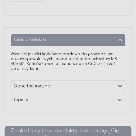
Opis produktu
Wysokiej jakości końcówka prądowa do prowadzenia
drutów spawalniczych, przeznaczona do uchwytów MB-
401/501. Końcówka wzmocniona stopem CuCrZr (miedź-
chrom-cyrkon).
Dane techniczne
Opinie
Znaleźliśmy inne produkty, które mogą Cię