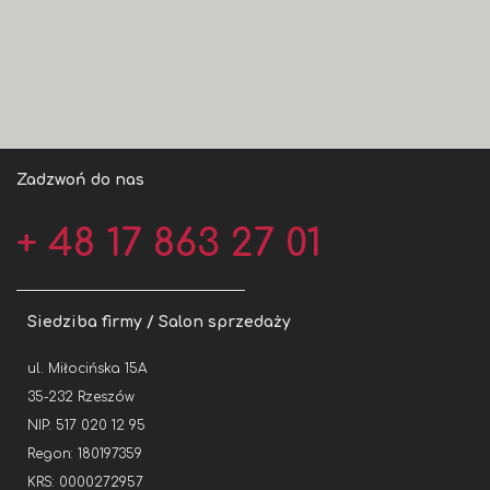
Zadzwoń do nas
+ 48 17 863 27 01
Siedziba firmy / Salon sprzedaży
ul. Miłocińska 15A
35-232 Rzeszów
NIP: 517 020 12 95
Regon: 180197359
KRS: 0000272957