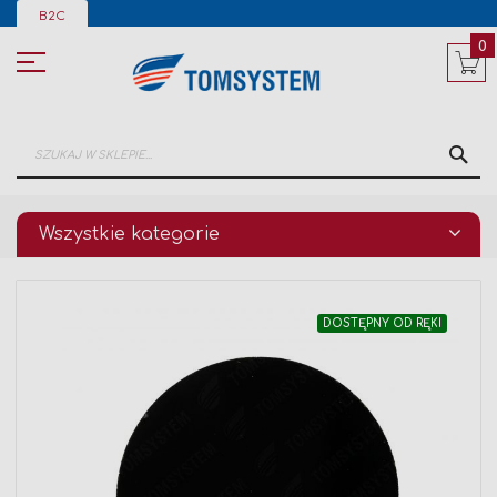
Przejdź
B2C
do
treści
0
SZ
Wszystkie kategorie
Przejdź
DOSTĘPNY OD RĘKI
na
koniec
galerii