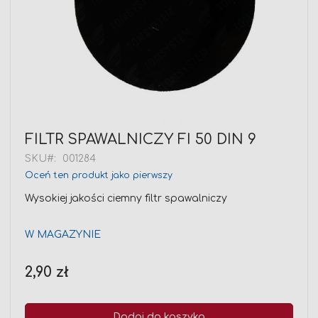
Przejdź
FILTR SPAWALNICZY FI 50 DIN 9
na
początek
SKU
001284
galerii
Oceń ten produkt jako pierwszy
Wysokiej jakości ciemny filtr spawalniczy
W MAGAZYNIE
2,90 zł
Dodaj do koszyka