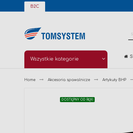
Przejdź
B2C
do
treści
S
Wszystkie kategorie
Home
Akcesoria spawalnicze
Artykuły BHP
Przejdź
DOSTĘPNY OD RĘKI
na
koniec
galerii