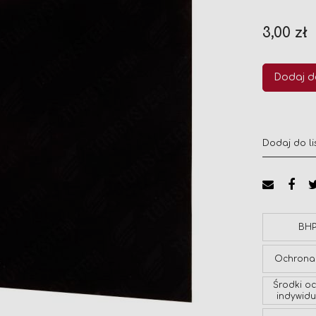
3,00 zł
Dodaj d
Dodaj do li
BH
Ochrona
Środki o
indywidu