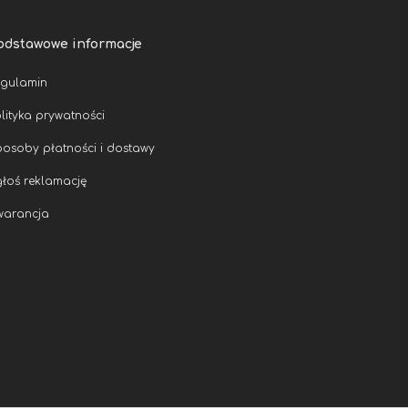
odstawowe informacje
egulamin
lityka prywatności
osoby płatności i dostawy
łoś reklamację
warancja