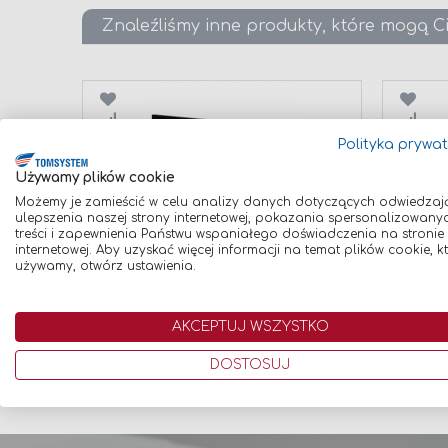
Znaleźliśmy inne produkty, które mogą C
Porównaj
Poró
Polityka prywa
Używamy plików cookie
Możemy je zamieścić w celu analizy danych dotyczących odwiedzaj
ulepszenia naszej strony internetowej, pokazania spersonalizowany
treści i zapewnienia Państwu wspaniałego doświadczenia na stronie
internetowej. Aby uzyskać więcej informacji na temat plików cookie, k
FILTR SPAWALNICZY CIEMNY
FILTR 
używamy, otwórz ustawienia.
60X110 DIN 12
80X100 
2,00 zł
2,00 zł
AKCEPTUJ WSZYSTKO
Dodaj do koszyka
Dodaj
DOSTOSUJ