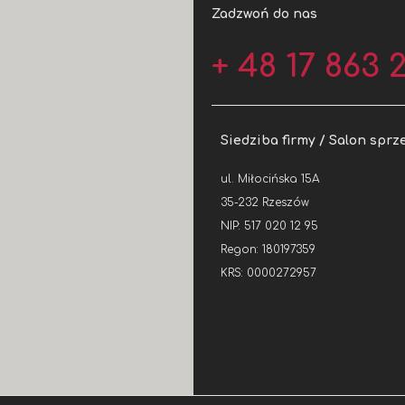
Zadzwoń do nas
+ 48 17 863 2
Siedziba firmy / Salon sprz
ul. Miłocińska 15A
35-232 Rzeszów
NIP: 517 020 12 95
Regon: 180197359
KRS: 0000272957