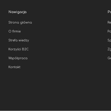
Nawigacja
P
Strona główna
R
O firmie
Po
Strefa wiedzy
Sp
Korzyści B2C
Zg
Współpraca
G
Kontakt