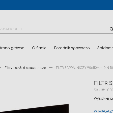
trona główna
O firmie
Poradnik spawacza
Soldama
Filtry i szybki spawalnicze
FILTR SPAWALNICZY 90x110mm DIN 10
FILTR 
SKU
000
Wysokiej j
W MAGAZ