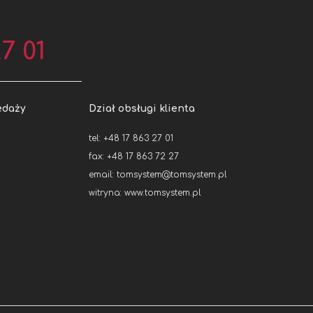
7 01
edaży
Dział obsługi klienta
tel: +48 17 863 27 01
fax: +48 17 863 72 27
email:
tomsystem@tomsystem.pl
witryna:
www.tomsystem.pl