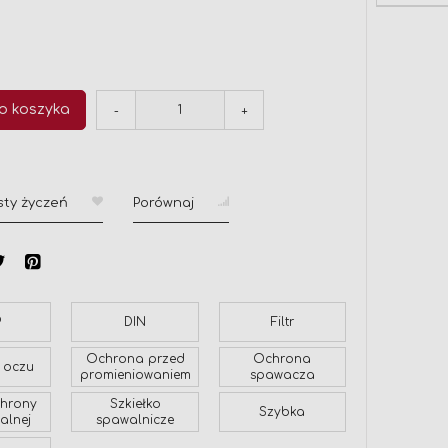
o koszyka
-
+
sty życzeń
Porównaj
P
DIN
Filtr
Ochrona przed
Ochrona
 oczu
promieniowaniem
spawacza
chrony
Szkiełko
Szybka
alnej
spawalnicze