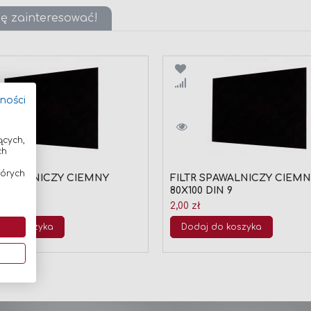
ię zainteresować!
wnaj
Porównaj
tności
ących,
ch
tórych
SPAWALNICZY CIEMNY
FILTR SPAWALNICZY CIEM
DIN 8
80X100 DIN 9
2,00 zł
 do koszyka
Dodaj do koszyka