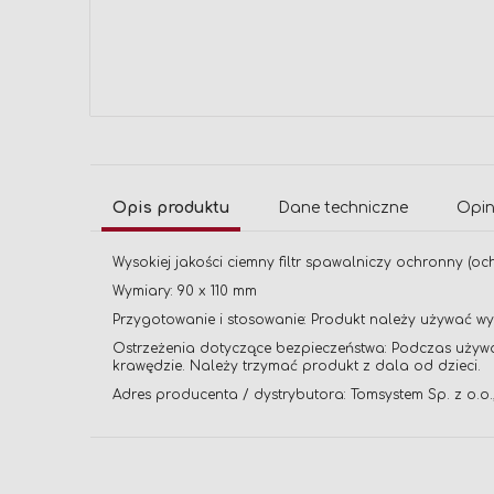
Przejdź
na
początek
galerii
Opis produktu
Dane techniczne
Opin
Wysokiej jakości ciemny filtr spawalniczy ochronny (o
Wymiary: 90 x 110 mm
Przygotowanie i stosowanie: Produkt należy używać w
Ostrzeżenia dotyczące bezpieczeństwa: Podczas używa
krawędzie. Należy trzymać produkt z dala od dzieci.
Adres producenta / dystrybutora: Tomsystem Sp. z o.o.,