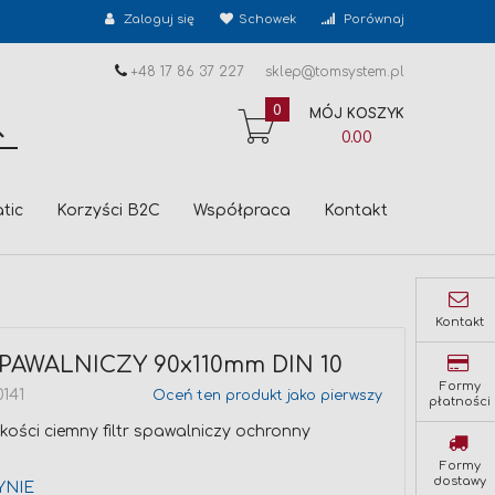
Zaloguj się
Schowek
Porównaj
+48 17 86 37 227
sklep@tomsystem.pl
0
MÓJ KOSZYK
SZUKAJ
0.00
tic
Korzyści B2C
Współpraca
Kontakt
Kontakt
SPAWALNICZY 90x110mm DIN 10
Formy
141
Oceń ten produkt jako pierwszy
płatności
akości ciemny filtr spawalniczy ochronny
Formy
dostawy
YNIE