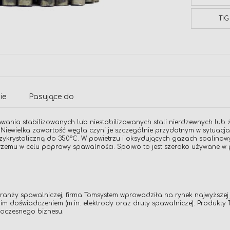
TIG
ie
Pasujące do
spawania stabilizowanych lub niestabilizowanych stali nierdzewnych lub
ewielka zawartość węgla czyni je szczególnie przydatnym w sytuacjach
zykrystaliczną do 350°C. W powietrzu i oksydujących gazach spalinowy
zemu w celu poprawy spawalności. Spoiwo to jest szeroko używane w 
ży spawalniczej, firma Tomsystem wprowadziła na rynek najwyższej j
im doświadczeniem (m.in. elektrody oraz druty spawalnicze). Produkt
oczesnego biznesu.