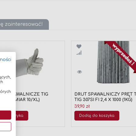
ię zainteresować!
wnaj
Porównaj
tności
ących,
ch
tórych
CE SPAWALNICZE TIG
DRUT SPAWALNICZY PRĘT 
E, ROZMIAR 10/XL)
TIG 307SI FI 2,4 X 1000 (1KG)
39,90 zł
 do koszyka
Dodaj do koszyka