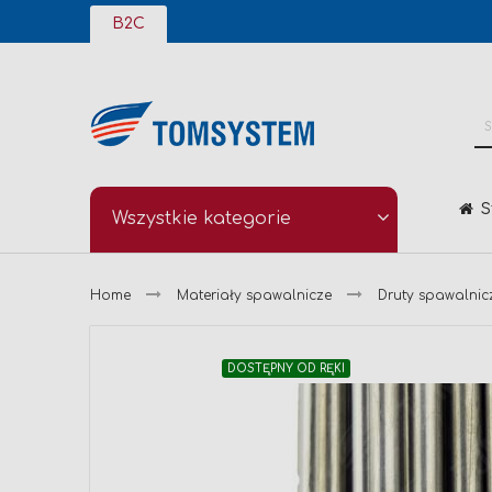
Przejdź
B2C
do
treści
S
Wszystkie kategorie
Home
Materiały spawalnicze
Druty spawalnic
Przejdź
DOSTĘPNY OD RĘKI
na
koniec
galerii