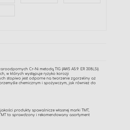
 żaroodpornych Cr-Ni metodą TIG (AWS A5.9: ER 308LSi).
, w których występuje ryzyko korozji
ch stopiwo jest odporne na tworzenie zgorzeliny aż
przemyśle chemicznym i spożywczym, jak również do
akości produkty spawalnicze własnej marki TMT,
y TMT to sprawdzony i rekomendowany asortyment