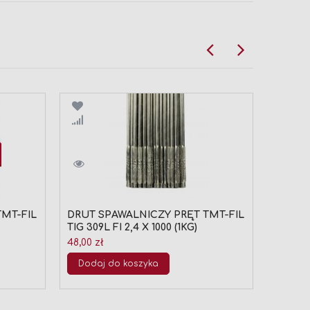
Porównaj
Por
TMT-FIL
DRUT SPAWALNICZY PRĘT TMT-FIL
DRUT 
TIG 309L FI 2,4 X 1000 (1KG)
TIG 307
Cena
48,00 zł
35,00 z
promoc
80,07 zł
Dodaj do koszyka
Najniżs
przed p
Doda