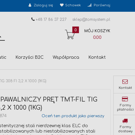
Zaloguj się
Schowek
Porównaj
+48 17 86 37 227
sklep@tomsystem.pl
0
MÓJ KOSZYK
SZUKAJ
0.00
tic
Korzyści B2C
Współpraca
Kontakt
 308 FI 3,2 X 1000 (1KG)
Kontakt
PAWALNICZY PRĘT TMT-FIL TIG
Formy
,2 X 1000 (1KG)
płatności
874
Oceń ten produkt jako pierwszy
stenitycznej stali nierdzewnej klas ELC do
Formy
tabilizowanych lub niestabilizowanych stali
dostawy