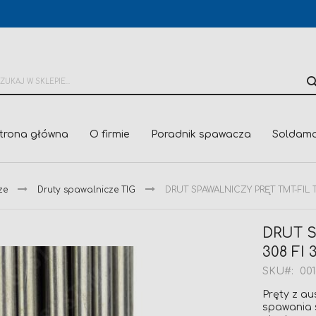
trona główna
O firmie
Poradnik spawacza
Soldama
ze
Druty spawalnicze TIG
DRUT SPAWALNICZY PRĘT TMT-FIL TIG
DRUT S
308 FI 3
SKU
001
Pręty z au
spawania s