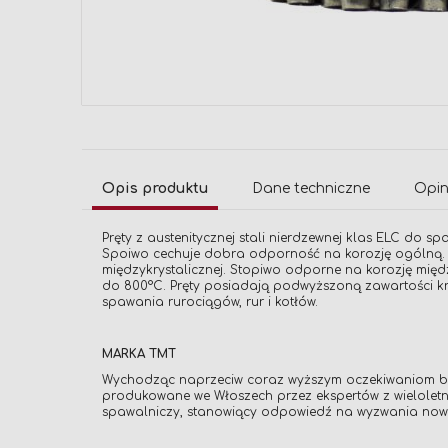
Przejdź
na
początek
galerii
Opis produktu
Dane techniczne
Opin
Pręty z austenitycznej stali nierdzewnej klas ELC do 
Spoiwo cechuje dobra odporność na korozję ogólną. Ni
międzykrystalicznej. Stopiwo odporne na korozję międ
do 800°C. Pręty posiadają podwyższoną zawartości kr
spawania rurociągów, rur i kotłów.
MARKA TMT
Wychodząc naprzeciw coraz wyższym oczekiwaniom bran
produkowane we Włoszech przez ekspertów z wieloletn
spawalniczy, stanowiący odpowiedź na wyzwania now