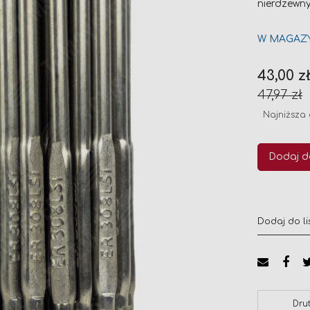
nierdzewn
W MAGAZ
Cena
43,00 z
promocyj
47,97 zł
Najniższa 
Dodaj d
Dodaj do li
Dru