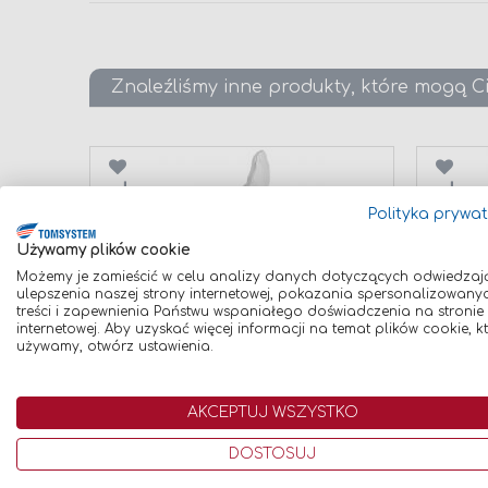
Znaleźliśmy inne produkty, które mogą C
Porównaj
Poró
Polityka prywa
Używamy plików cookie
Możemy je zamieścić w celu analizy danych dotyczących odwiedzaj
ulepszenia naszej strony internetowej, pokazania spersonalizowany
treści i zapewnienia Państwu wspaniałego doświadczenia na stronie
internetowej. Aby uzyskać więcej informacji na temat plików cookie, k
RĘKAWICE ROBOCZE OCHRONNE
RĘKAWI
używamy, otwórz ustawienia.
TIG (KRÓTKIE, ROZMIAR 9/L)
(DŁUGI
12,00 zł
19,00 zł
AKCEPTUJ WSZYSTKO
Dodaj do koszyka
Dodaj
DOSTOSUJ