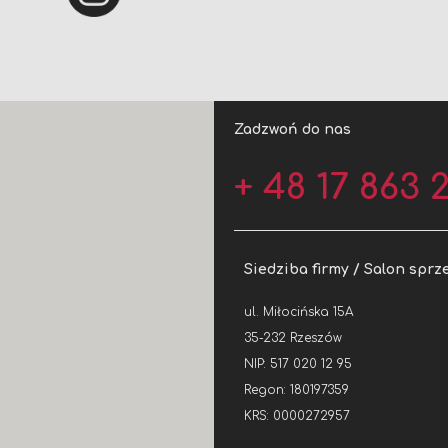
Zadzwoń do nas
+ 48 17 863 2
Siedziba firmy / Salon sprz
ul. Miłocińska 15A
35-232 Rzeszów
NIP: 517 020 12 95
Regon: 180197359
KRS: 0000272957