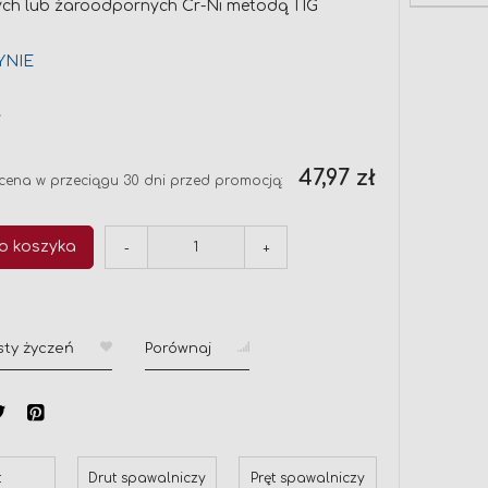
ych lub żaroodpornych Cr-Ni metodą TIG
YNIE
ł
na
47,97 zł
cena w przeciągu 30 dni przed promocją:
o koszyka
-
+
sty życzeń
Porównaj
t
Drut spawalniczy
Pręt spawalniczy