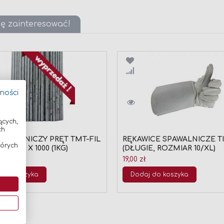
ię zainteresować!
wnaj
Porównaj
tności
ących,
ch
PAWALNICZY PRĘT TMT-FIL
RĘKAWICE SPAWALNICZE T
tórych
I FI 2,4 X 1000 (1KG)
(DŁUGIE, ROZMIAR 10/XL)
19,00 zł
 do koszyka
Dodaj do koszyka