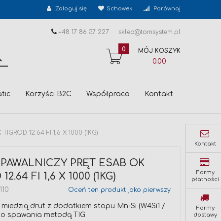
Zaloguj się
Schowek
Porównaj
+48 17 86 37 227
sklep@tomsystem.pl
0
MÓJ KOSZYK
SZUKAJ
0.00
tic
Korzyści B2C
Współpraca
Kontakt
GROD 12.64 FI 1,6 X 1000 (1KG)
Kontakt
SPAWALNICZY PRĘT ESAB OK
Formy
12.64 FI 1,6 X 1000 (1KG)
płatności
110
Oceń ten produkt jako pierwszy
miedzią drut z dodatkiem stopu Mn-Si (W4Si1 /
Formy
do spawania metodą TIG
dostawy