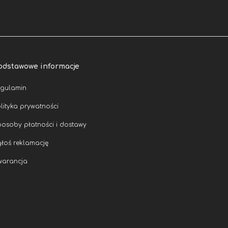
odstawowe informacje
egulamin
lityka prywatności
osoby płatności i dostawy
łoś reklamację
warancja