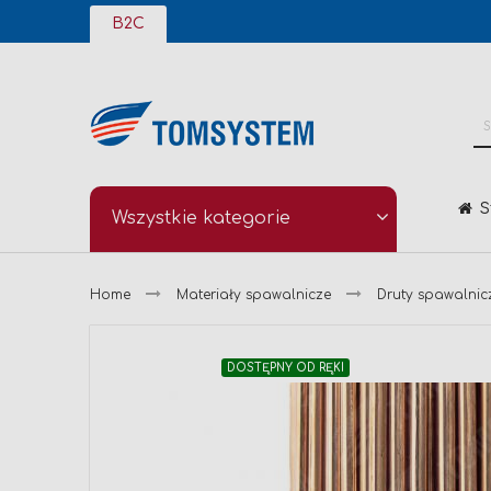
Przejdź
B2C
do
treści
S
Wszystkie kategorie
Home
Materiały spawalnicze
Druty spawalnic
Przejdź
DOSTĘPNY OD RĘKI
na
koniec
galerii