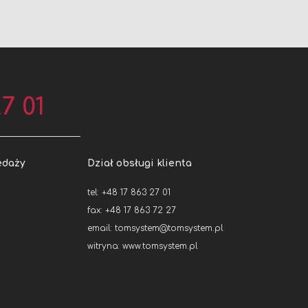
7 01
edaży
Dział obsługi klienta
tel: +48 17 863 27 01
fax: +48 17 863 72 27
email:
tomsystem@tomsystem.pl
witryna:
www.tomsystem.pl