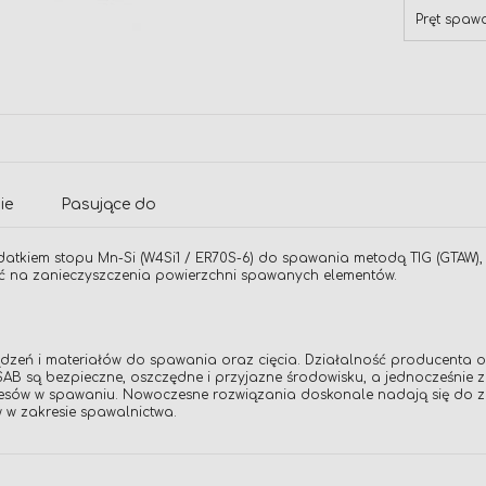
Pręt spaw
ie
Pasujące do
datkiem stopu Mn-Si (W4Si1 / ER70S-6) do spawania metodą TIG (GTAW),
ć na zanieczyszczenia powierzchni spawanych elementów.
ządzeń i materiałów do spawania oraz cięcia. Działalność producenta o
i ESAB są bezpieczne, oszczędne i przyjazne środowisku, a jednocześn
esów w spawaniu. Nowoczesne rozwiązania doskonale nadają się do za
 w zakresie spawalnictwa.