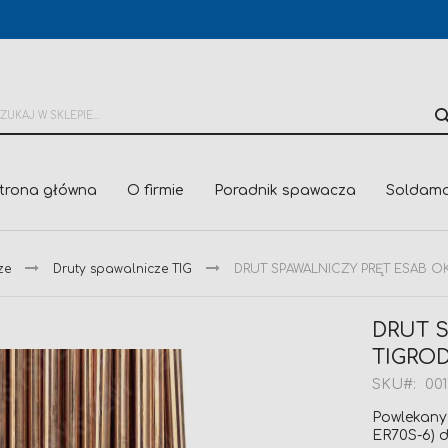
trona główna
O firmie
Poradnik spawacza
Soldama
ze
Druty spawalnicze TIG
DRUT SPAWALNICZY PRĘT ESAB OK TI
DRUT 
TIGROD 
SKU
001
Powlekany 
ER70S-6) 