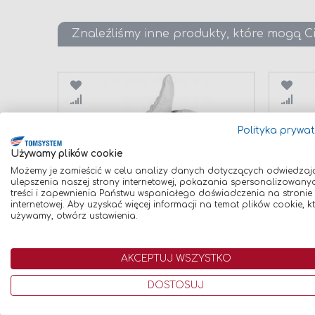
Znaleźliśmy inne produkty, które mogą C
Porównaj
Poró
Polityka prywa
Używamy plików cookie
Możemy je zamieścić w celu analizy danych dotyczących odwiedzaj
ulepszenia naszej strony internetowej, pokazania spersonalizowany
treści i zapewnienia Państwu wspaniałego doświadczenia na stronie
RĘKAWICE ROBOCZE OCHRONNE
DRUT S
internetowej. Aby uzyskać więcej informacji na temat plików cookie, k
TIG (KRÓTKIE, ROZMIAR 9/L)
TIG 307S
używamy, otwórz ustawienia.
12,00 zł
39,90 zł
Dodaj do koszyka
Dodaj
AKCEPTUJ WSZYSTKO
DOSTOSUJ