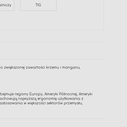
alniczy
TIG
 o zwiększonej zawartości krzemu i manganu,
bejmuje regiony Europy, Ameryki Północnej, Ameryki
ie zachowują najwyższą ergonomię użytkowania z
stosowania w większości sektorów przemysłu,