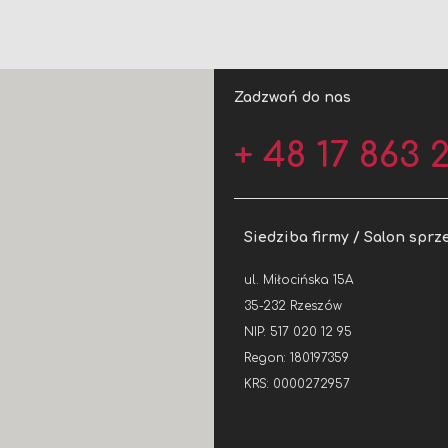
Zadzwoń do nas
+ 48 17 863 2
Siedziba firmy / Salon sprz
ul. Miłocińska 15A
35-232 Rzeszów
NIP: 517 020 12 95
Regon: 180197359
KRS: 0000272957