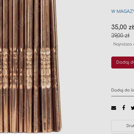
W MAGAZ
Cena
35,00 z
promocyj
39,00 zł
Najniższa 
Dodaj d
Dodaj do li
Dru