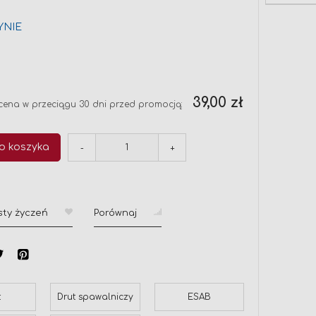
YNIE
ł
na
39,00 zł
cena w przeciągu 30 dni przed promocją:
o koszyka
-
+
sty życzeń
Porównaj
t
Drut spawalniczy
ESAB