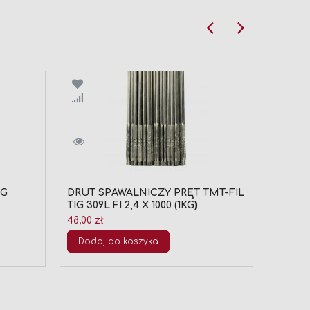
Porównaj
Por
IG
DRUT SPAWALNICZY PRĘT TMT-FIL
DRUT 
TIG 309L FI 2,4 X 1000 (1KG)
TIG 307
Cena
48,00 zł
35,00 z
promoc
80,07 zł
Dodaj do koszyka
Najniżs
przed p
Doda