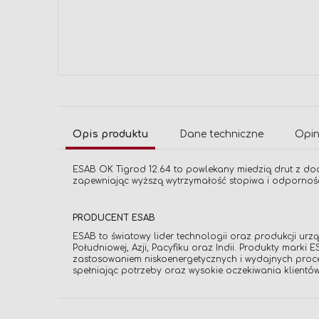
Przejdź
na
początek
galerii
Opis produktu
Dane techniczne
Opin
ESAB OK Tigrod 12.64 to powlekany miedzią drut z do
zapewniając wyższą wytrzymałość stopiwa i odpornoś
PRODUCENT ESAB
ESAB to światowy lider technologii oraz produkcji ur
Południowej, Azji, Pacyfiku oraz Indii. Produkty mark
zastosowaniem niskoenergetycznych i wydajnych proc
spełniając potrzeby oraz wysokie oczekiwania klientów