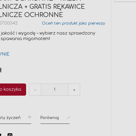
NICZA + GRATIS RĘKAWICE
LNICZE OCHRONNE
ST00342
Oceń ten produkt jako pierwszy
 jakość i wygodę – wybierz nasz sprawdzony
 spawania migomatem!
YNIE
ł
o koszyka
-
+
sty życzeń
Porównaj