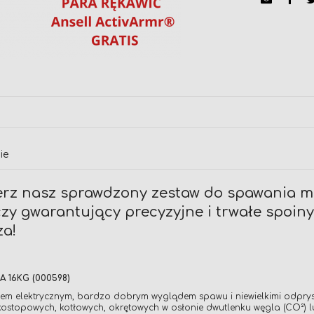
ie
ierz nasz sprawdzony zestaw do spawania 
czy gwarantujący precyzyjne i trwałe spoin
za!
A 16KG (000598)
 łukiem elektrycznym, bardzo dobrym wyglądem spawu i niewielkimi odpr
kostopowych, kotłowych, okrętowych w osłonie dwutlenku węgla (CO²) 