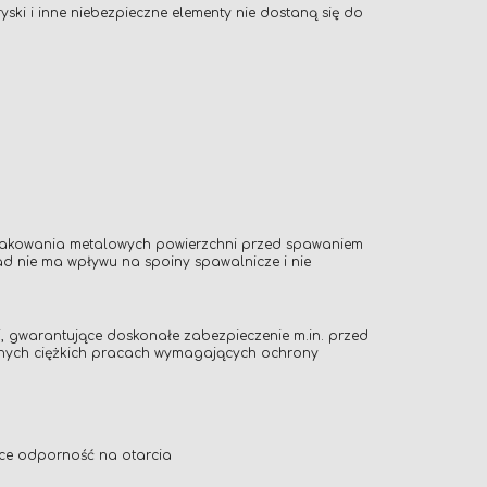
ki i inne niebezpieczne elementy nie dostaną się do
nakowania metalowych powierzchni przed spawaniem
d nie ma wpływu na spoiny spawalnicze i nie
, gwarantujące doskonałe zabezpieczenie m.in. przed
 innych ciężkich pracach wymagających ochrony
ące odporność na otarcia