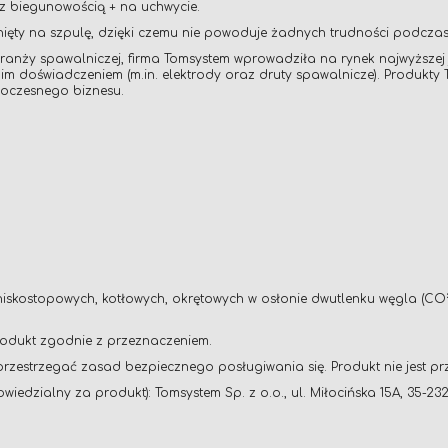
z biegunowością + na uchwycie.
inięty na szpulę, dzięki czemu nie powoduje żadnych trudności podcz
ży spawalniczej, firma Tomsystem wprowadziła na rynek najwyższej j
im doświadczeniem (m.in. elektrody oraz druty spawalnicze). Produkt
oczesnego biznesu.
niskostopowych, kotłowych, okrętowych w osłonie dwutlenku węgla (CO
rodukt zgodnie z przeznaczeniem.
rzestrzegać zasad bezpiecznego posługiwania się. Produkt nie jest pr
edzialny za produkt): Tomsystem Sp. z o.o., ul. Miłocińska 15A, 35-23