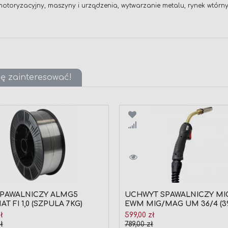
otoryzacyjny, maszyny i urządzenia, wytwarzanie metalu, rynek wtórny
ię zainteresować!
wnaj
Porównaj
SPAWALNICZY ALMG5
UCHWYT SPAWALNICZY M
T FI 1,0 (SZPULA 7KG)
EWM MIG/MAG UM 36/4 (3
600003-00004)
Cena
ł
599,00 zł
jna
promocyjna
ł
789,00 zł