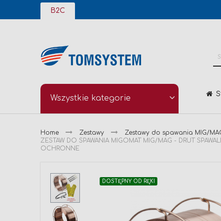
Przejdź
B2C
do
treści
S
Wszystkie kategorie
Home
Zestawy
Zestawy do spawania MIG/MA
ZESTAW DO SPAWANIA MIGOMAT MIG/MAG - DRUT SPAWALN
OCHRONNE
Przejdź
DOSTĘPNY OD RĘKI
na
koniec
galerii