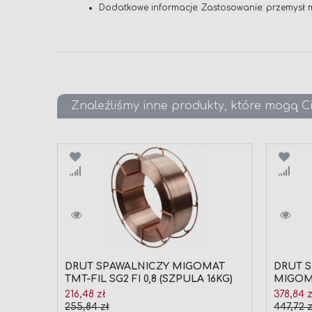
Dodatkowe informacje: Zastosowanie: przemysł m
Znaleźliśmy inne produkty, które mogą C
Porównaj
Poró
DRUT SPAWALNICZY MIGOMAT
DRUT 
TMT-FIL SG2 FI 0,8 (SZPULA 16KG)
MIGOMA
Cena
Cena
216,48 zł
378,84 z
promocyjna
promocy
255,84 zł
447,72 z