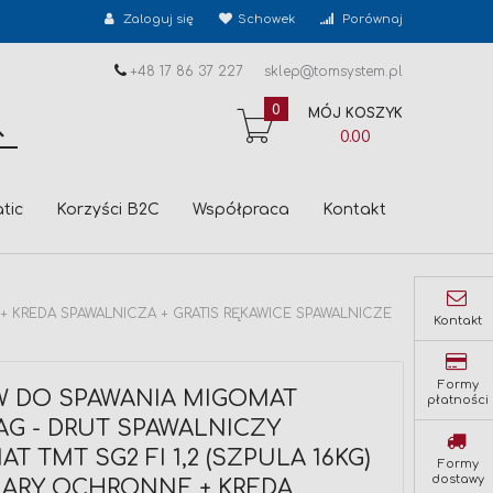
Zaloguj się
Schowek
Porównaj
+48 17 86 37 227
sklep@tomsystem.pl
0
MÓJ KOSZYK
SZUKAJ
0.00
tic
Korzyści B2C
Współpraca
Kontakt
+ KREDA SPAWALNICZA + GRATIS RĘKAWICE SPAWALNICZE
Kontakt
Formy
W DO SPAWANIA MIGOMAT
płatności
AG - DRUT SPAWALNICZY
T TMT SG2 FI 1,2 (SZPULA 16KG)
Formy
dostawy
LARY OCHRONNE + KREDA