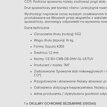
CO²). Podczas spawania należy zachować prąd stały 
Drut spawalniczy jest bardzo równo i precyzyjnie naw
Wychodząc naprzeciw coraz wyższym oczekiwaniom bran
produkowane we Włoszech przez ekspertów z wieloletn
spawalniczy, stanowiący odpowiedź na wyzwania now
Dane techniczne:
Oznaczenie drutu (rodzaj): SG2
Waga drutu (szpula): 16 kg
Forma: Szpula K300
Średnica: 1,2 mm
Normy: CE-BV-CWB-DB-DNV-GL-LR-TUV
Producent / marka: TMT
Zastosowanie: Spawanie stali niskowęglowych i 
CO²)
Przygotowanie i stosowanie: Należy stosować p
Ostrzeżenia dotyczące bezpieczeństwa: Należy p
Adres producenta / dystrybutora (podmiot odpowi
1 x OKULARY OCHRONNE BEZBARWNE (000260)