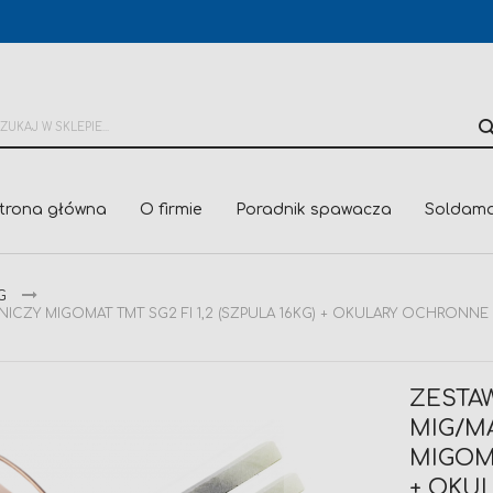
trona główna
O firmie
Poradnik spawacza
Soldama
G
ICZY MIGOMAT TMT SG2 FI 1,2 (SZPULA 16KG) + OKULARY OCHRONNE 
ZESTA
MIG/M
MIGOMA
+ OKU