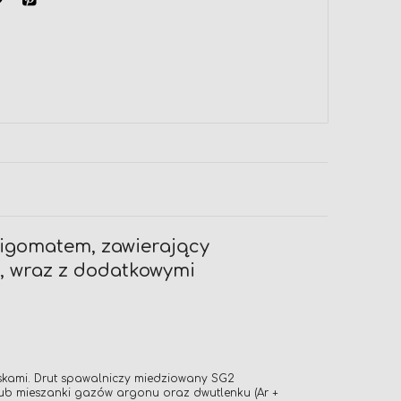
migomatem, zawierający
y, wraz z dodatkowymi
yskami. Drut spawalniczy miedziowany SG2
lub mieszanki gazów argonu oraz dwutlenku (Ar +