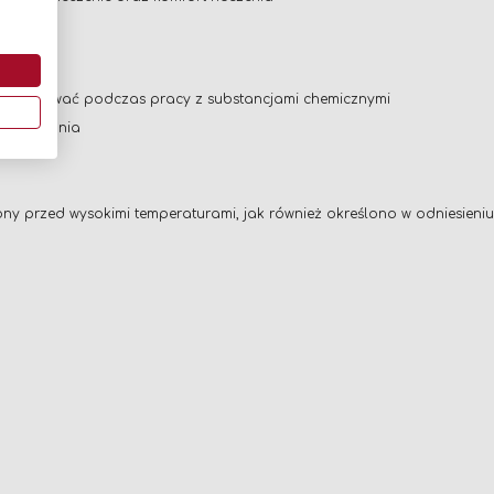
y
zatem używać podczas pracy z substancjami chemicznymi
rtego ognia
ochrony przed wysokimi temperaturami, jak również określono w odniesi