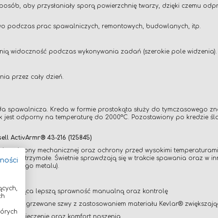
sób, aby przysłaniały sporą powierzchnię twarzy, dzięki czemu odprys
wo podczas prac spawalniczych, remontowych, budowlanych, itp.
ią widoczność podczas wykonywania zadań (szerokie pole widzenia).
ia przez cały dzień.
da spawalnicza. Kreda w formie prostokąta służy do tymczasowego z
 jest odporny na temperaturę do 2000°C. Pozostawiony po kredzie śla
l ActivArmr® 43-216 (125845)
ch, ochrony mechanicznej oraz ochrony przed wysokimi temperaturami
ezwykle wytrzymałe. Świetnie sprawdzają się w trakcie spawania oraz w
tności
stopionego metalu).
ących,
apewniająca lepszą sprawność manualną oraz kontrolę
ch
a) oraz zgrzewane szwy z zastosowaniem materiału Kevlar® zwiększaj
tórych
zabezpieczenie oraz komfort noszenia