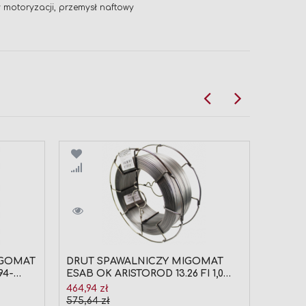
 motoryzacji, przemysł naftowy
Porównaj
Por
IGOMAT
DRUT SPAWALNICZY MIGOMAT
UCHWY
94-
ESAB OK ARISTOROD 13.26 FI 1,0
MIGOM
(SZPULA 18KG)
ABICOR
Cena
464,94 zł
889,00 z
promocyjna
575,64 zł