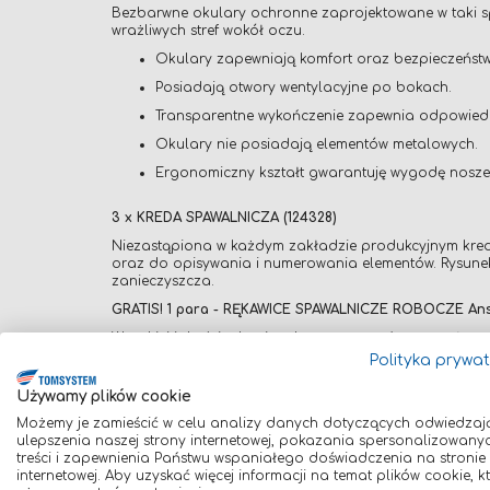
Bezbarwne okulary ochronne zaprojektowane w taki spo
wrażliwych stref wokół oczu.
Okulary zapewniają komfort oraz bezpieczeńst
Posiadają otwory wentylacyjne po bokach.
Transparentne wykończenie zapewnia odpowiedn
Okulary nie posiadają elementów metalowych.
Ergonomiczny kształt gwarantuję wygodę noszen
3 x KREDA SPAWALNICZA (124328)
Niezastąpiona w każdym zakładzie produkcyjnym kre
oraz do opisywania i numerowania elementów. Rysunek
zanieczyszcza.
GRATIS! 1 para - RĘKAWICE SPAWALNICZE ROBOCZE Ansel
Wysokiej jakości rękawice do zastosowań przemysłowy
płomieniami, iskrami oraz przebiciem. Rękawice są ni
Polityka prywa
termicznej (bardzo dobrze chronią przed odpryskami 
Używamy plików cookie
Zalety:
Możemy je zamieścić w celu analizy danych dotyczących odwiedzaj
Ulepszona trójwymiarowa konstrukcja kciuka z
ulepszenia naszej strony internetowej, pokazania spersonalizowany
treści i zapewnienia Państwu wspaniałego doświadczenia na stronie
Wysokiej jakości odporna skóra (dwoina bydlęc
internetowej. Aby uzyskać więcej informacji na temat plików cookie, k
Bawełniana wyściółka zapewniająca dodatkowe 