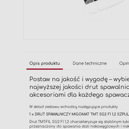
Przejdź
na
początek
galerii
Opis produktu
Dane techniczne
Opin
Postaw na jakość i wygodę – wyb
najwyższej jakości drut spawalni
akcesoriami dla każdego spawac
W skład zestawu wchodzą następujące produkty:
1 x DRUT SPAWALNICZY MIGOMAT TMT SG2 FI 1,2 SZPUL
Drut TMT-FIL SG2 FI 1,2 charakteryzuje się stablinym
przeznaczony do spawania stali niskowęglowych i nis