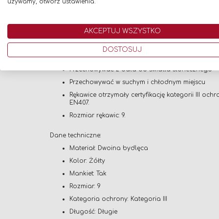
używamy, otwórz ustawienia.
Długi mankiet, zwiększający skuteczność ochron
AKCEPTUJ WSZYSTKO
Ważne:
Rękawice nie są cieczoodporne, nie wolno ich 
DOSTOSUJ
Nie wystawiać na działanie źródeł ozonu i otwa
Przechowywać z dala od światła słonecznego
Przechowywać w suchym i chłodnym miejscu
Rękawice otrzymały certyfikację kategorii III 
EN407.
Rozmiar rękawic: 9.
Dane techniczne:
Materiał: Dwoina bydlęca
Kolor: Żółty
Mankiet: Tak
Rozmiar: 9
Kategoria ochrony: Kategoria III
Długość: Długie