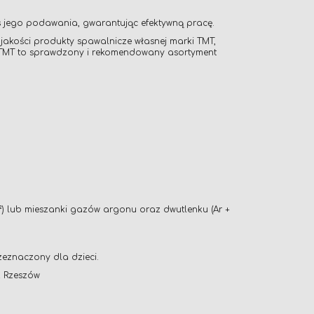
as jego podawania, gwarantując efektywną pracę.
akości produkty spawalnicze własnej marki TMT,
y TMT to sprawdzony i rekomendowany asortyment
²) lub mieszanki gazów argonu oraz dwutlenku (Ar +
zeznaczony dla dzieci.
2 Rzeszów