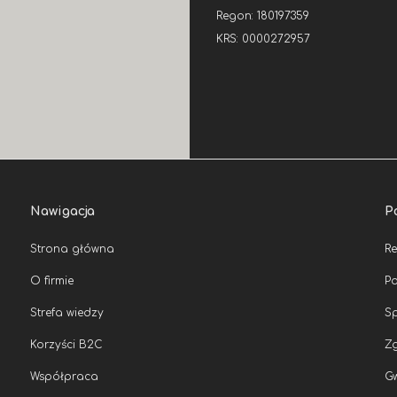
Regon: 180197359
KRS: 0000272957
Nawigacja
P
Strona główna
R
O firmie
Po
Strefa wiedzy
Sp
Korzyści B2C
Zg
Współpraca
G