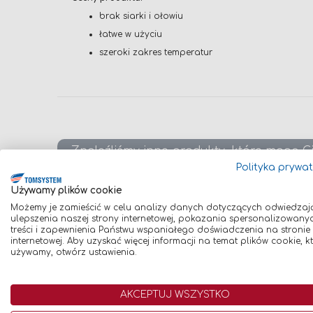
brak siarki i ołowiu
łatwe w użyciu
szeroki zakres temperatur
Znaleźliśmy inne produkty, które mogą C
Polityka prywa
Używamy plików cookie
Możemy je zamieścić w celu analizy danych dotyczących odwiedzaj
Porównaj
Poró
ulepszenia naszej strony internetowej, pokazania spersonalizowany
treści i zapewnienia Państwu wspaniałego doświadczenia na stronie
internetowej. Aby uzyskać więcej informacji na temat plików cookie, k
używamy, otwórz ustawienia.
AKCEPTUJ WSZYSTKO
GŁĘBOKOŚCIOMIERZ
SUWMI