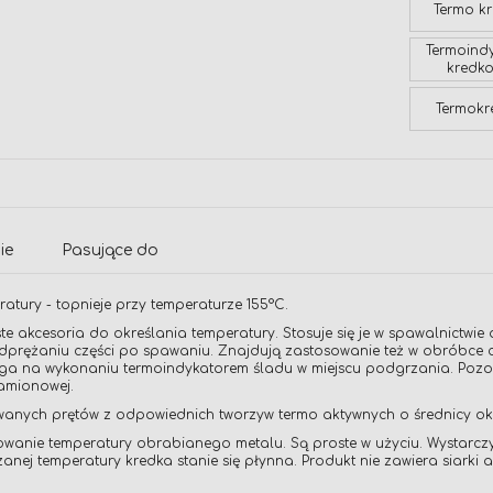
Termo k
Termoind
kredk
Termokr
ie
Pasujące do
atury - topnieje przy temperaturze 155°C.
te akcesoria do określania temperatury. Stosuje się je w spawalnictwi
rężaniu części po spawaniu. Znajdują zastosowanie też w obróbce cie
ga na wykonaniu termoindykatorem śladu w miejscu podgrzania. Pozostał
amionowej.
wanych prętów z odpowiednich tworzyw termo aktywnych o średnicy ok.
anie temperatury obrabianego metalu. Są proste w użyciu. Wystarczy
nej temperatury kredka stanie się płynna. Produkt nie zawiera siarki a