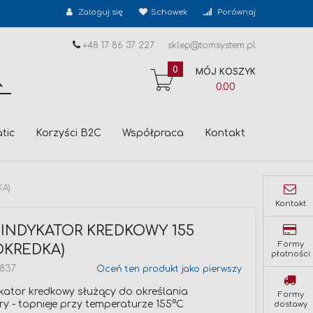
Zaloguj się
Schowek
Porównaj
+48 17 86 37 227
sklep@tomsystem.pl
0
MÓJ KOSZYK
SZUKAJ
0.00
tic
Korzyści B2C
Współpraca
Kontakt
A)
Kontakt
INDYKATOR KREDKOWY 155
Formy
OKREDKA)
płatności
8837
Oceń ten produkt jako pierwszy
kator kredkowy służący do określania
Formy
y - topnieje przy temperaturze 155°C
dostawy