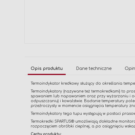
Przejdź
na
początek
galerii
Opis produktu
Dane techniczne
Opin
Termoindykator kredkowy służący do określania temper
Termoindykatory (nazywane też termokredkami) to pros
spawaniem lub napawaniem oraz przy wyżarzaniu i odp
odpuszczaniu) i kowalstwie. Badanie temperatury pole
przeźroczysty w momencie osiągnięcia temperatury zn
Termoindykatory tego tupu występują w postaci praso
Termokredki SPARTUS® umożliwiają dokładne monitorow
rozpoczęciem obróbki cieplnej, a po osiągnięciu wskaza
Cechy produktu: