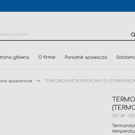
trona główna
O firmie
Poradnik spawacza
Soldama
oria spawalnicze
TERMOINDYKATOR KREDKOWY 155 (TERMOKREDK
TERMO
(TERM
SKU
10
Termoindy
temperatur