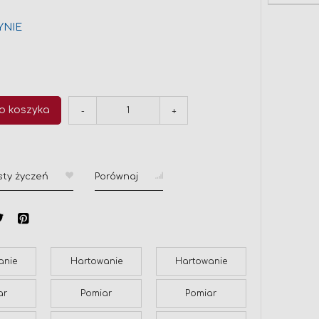
YNIE
o koszyka
-
+
sty życzeń
Porównaj
anie
Hartowanie
Hartowanie
ar
Pomiar
Pomiar