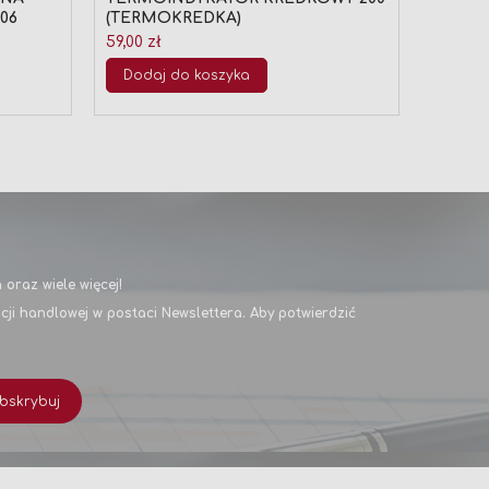
06
(TERMOKREDKA)
(TERM
59,00 zł
54,00 z
Dodaj do koszyka
Doda
oraz wiele więcej!
i handlowej w postaci Newslettera. Aby potwierdzić
bskrybuj