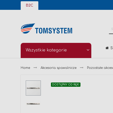
Przejdź
B2C
do
treści
S
Wszystkie kategorie
Home
Akcesoria spawalnicze
Pozostałe akces
Przejdź
DOSTĘPNY OD RĘKI
na
koniec
galerii