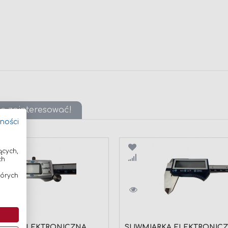
ię zainteresować!
tności
ących,
wnaj
Porównaj
ch
tórych
ARKA ELEKTRONICZNA
SUWMIARKA ELEKTRONIC