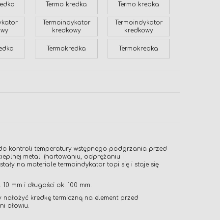
redka
Termo kredka
Termo kredka
ykator
Termoindykator
Termoindykator
owy
kredkowy
kredkowy
edka
Termokredka
Termokredka
e do kontroli temperatury wstępnego podgrzania przed
plnej metali (hartowaniu, odprężaniu i
y na materiale termoindykator topi się i staje się
 10 mm i długości ok. 100 mm.
 nałożyć kredkę termiczną na element przed
ni ołowiu.