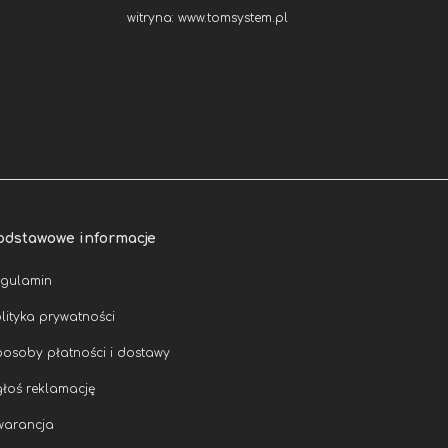
witryna:
www.tomsystem.pl
odstawowe informacje
egulamin
lityka prywatności
osoby płatności i dostawy
łoś reklamację
warancja