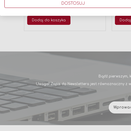
DOSTOSUJ
SUWMIARKOWY LIMIT 2643-150
LIMIT 
26430108
149,00 zł
239,00 z
Dodaj do koszyka
Dodaj
Bądź pierwszym, k
Uwaga! Zapis do Newslettera jest równoznaczny z w