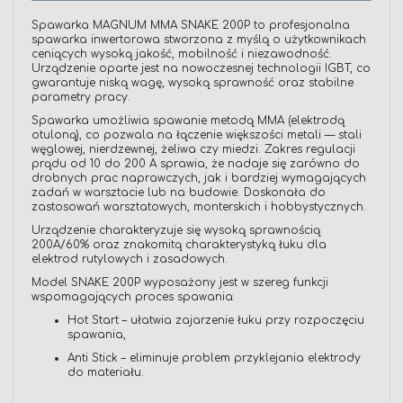
Spawarka MAGNUM MMA SNAKE 200P to profesjonalna
spawarka inwertorowa stworzona z myślą o użytkownikach
ceniących wysoką jakość, mobilność i niezawodność.
Urządzenie oparte jest na nowoczesnej technologii IGBT, co
gwarantuje niską wagę, wysoką sprawność oraz stabilne
parametry pracy.
Spawarka umożliwia spawanie metodą MMA (elektrodą
otuloną), co pozwala na łączenie większości metali — stali
węglowej, nierdzewnej, żeliwa czy miedzi. Zakres regulacji
prądu od 10 do 200 A sprawia, że nadaje się zarówno do
drobnych prac naprawczych, jak i bardziej wymagających
zadań w warsztacie lub na budowie. Doskonała do
zastosowań warsztatowych, monterskich i hobbystycznych.
Urządzenie charakteryzuje się wysoką sprawnością
200A/60% oraz znakomitą charakterystyką łuku dla
elektrod rutylowych i zasadowych.
Model SNAKE 200P wyposażony jest w szereg funkcji
wspomagających proces spawania:
Hot Start – ułatwia zajarzenie łuku przy rozpoczęciu
spawania,
Anti Stick – eliminuje problem przyklejania elektrody
do materiału.