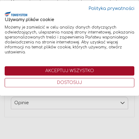
Magnum to jeden z czołowych producentów urządzeń
spawalniczych, od wielu lat obecny na rynku, oferujący
Polityka prywatności
asortyment charakteryzujący się wysoką jakością,
sprawnością oraz niezawodnością. Szeroka oferta
Używamy plików cookie
producenta Magnum obejmuje m.in. akcesoria spawalnicze,
przecinarki plazmowe oraz urządzenia do spawania
Możemy je zamieścić w celu analizy danych dotyczących
metodą MIG/MAG, MMA, jak również TIG (DC oraz AC/DC).
odwiedzających, ulepszenia naszej strony internetowej, pokazania
Produkty te doskonale nadają się do użytku w małych
spersonalizowanych treści i zapewnienia Państwu wspaniałego
warsztatach oraz dużych zakładach przemysłowych
doświadczenia na stronie internetowej. Aby uzyskać więcej
realizujących zaawansowane projekty spawalnicze. Oferta
informacji na temat plików cookie, których używamy, otwórz
Magnum jest dedykowana zarówno początkującym
ustawienia.
spawaczom, jak i profesjonalistom w dziedzinie spawania.
Wszystkie produkty są poddawane zaawansowanym
testom, tak aby zapewnić najwyższą jakość i niezawodność
AKCEPTUJ WSZYSTKO
użytkowania również w trudnych warunkach spawalniczych.
DOSTOSUJ
Dane techniczne
Opinie