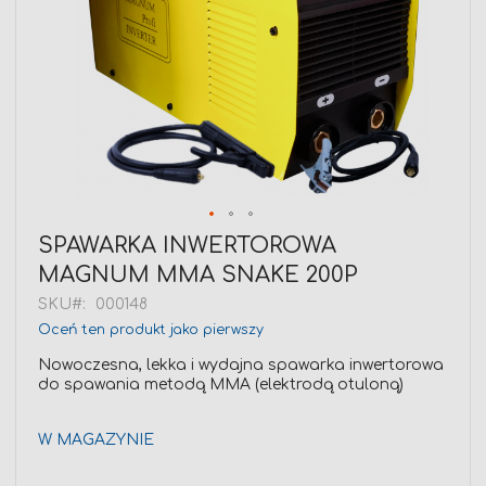
Przejdź
SPAWARKA INWERTOROWA
na
MAGNUM MMA SNAKE 200P
początek
galerii
SKU
000148
Oceń ten produkt jako pierwszy
Nowoczesna, lekka i wydajna spawarka inwertorowa
do spawania metodą MMA (elektrodą otuloną)
W MAGAZYNIE