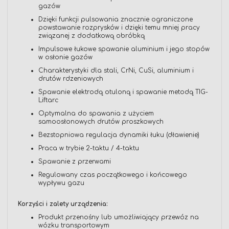
gazów
Dzięki funkcji pulsowania znacznie ograniczone
powstawanie rozprysków i dzięki temu mniej pracy
związanej z dodatkową obróbką
Impulsowe łukowe spawanie aluminium i jego stopów
w osłonie gazów
Charakterystyki dla stali, CrNi, CuSi, aluminium i
drutów rdzeniowych
Spawanie elektrodą otuloną i spawanie metodą TIG-
Liftarc
Optymalna do spawania z użyciem
samoosłonowych drutów proszkowych
Bezstopniowa regulacja dynamiki łuku (dławienie)
Praca w trybie 2-taktu / 4-taktu
Spawanie z przerwami
Regulowany czas początkowego i końcowego
wypływu gazu
Korzyści i zalety urządzenia:
Produkt przenośny lub umożliwiający przewóz na
wózku transportowym