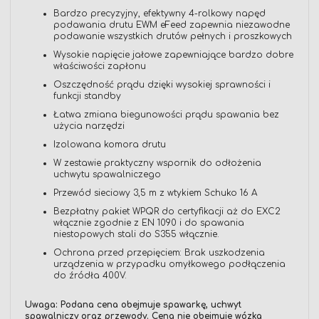
Bardzo precyzyjny, efektywny 4-rolkowy napęd
podawania drutu EWM eFeed zapewnia niezawodne
podawanie wszystkich drutów pełnych i proszkowych
Wysokie napięcie jałowe zapewniające bardzo dobre
właściwości zapłonu
Oszczędność prądu dzięki wysokiej sprawności i
funkcji standby
Łatwa zmiana biegunowości prądu spawania bez
użycia narzędzi
Izolowana komora drutu
W zestawie praktyczny wspornik do odłożenia
uchwytu spawalniczego
Przewód sieciowy 3,5 m z wtykiem Schuko 16 A
Bezpłatny pakiet WPQR do certyfikacji aż do EXC2
włącznie zgodnie z EN 1090 i do spawania
niestopowych stali do S355 włącznie.
Ochrona przed przepięciem: Brak uszkodzenia
urządzenia w przypadku omyłkowego podłączenia
do źródła 400V.
Uwaga: Podana cena obejmuje spawarkę, uchwyt
spawalniczy oraz przewody. Cena nie obejmuje wózka