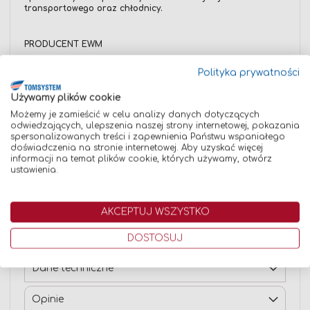
transportowego oraz chłodnicy.
PRODUCENT EWM
Firma EWM jest wiodącym europejskim producentem
Polityka prywatności
nowoczesnych urządzeń spawalniczych i światowym
liderem w branży technologii spawalniczej, oferującym
szeroką paletę wysokiej jakości przemyślanych rozwiązań
Używamy plików cookie
do każdego zastosowania. Własne badania, praktyczna
Możemy je zamieścić w celu analizy danych dotyczących
wiedza, myśl technologiczna i wysoko rozwinięty dział
odwiedzających, ulepszenia naszej strony internetowej, pokazania
rozwoju, są podstawą technologicznego postępu EWM,
spersonalizowanych treści i zapewnienia Państwu wspaniałego
dzięki czemu marka ta staje się przyszłościowym
doświadczenia na stronie internetowej. Aby uzyskać więcej
przedsiębiorstwem rewolucji „Przemysł 4.0”. Jako jedna z
informacji na temat plików cookie, których używamy, otwórz
nielicznych firm, EWM tworzy własne urządzenia w pełni od
ustawienia.
podstaw, dając gwarancję najwyższej jakości jako
nowoczesne centrum rozwoju technologii spawalniczej.
Dzięki innowacyjnej technice, wyroby EWM zdobyły sobie
uznanie klientów na całym świecie i cieszą się zaufaniem
AKCEPTUJ WSZYSTKO
zarówno znanych przedsiębiorstw ze wszystkich dziedzin
przemysłu, jak i lokalnych zakładów rzemieślniczych.
DOSTOSUJ
Dane techniczne
Opinie