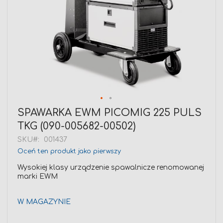
Przejdź
SPAWARKA EWM PICOMIG 225 PULS
na
TKG (090-005682-00502)
początek
galerii
SKU
001437
Oceń ten produkt jako pierwszy
Wysokiej klasy urządzenie spawalnicze renomowanej
marki EWM
W MAGAZYNIE