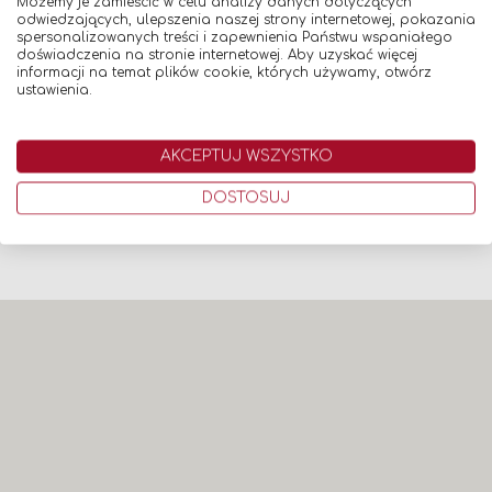
Możemy je zamieścić w celu analizy danych dotyczących
odwiedzających, ulepszenia naszej strony internetowej, pokazania
Obserwuj nasz Instagram
spersonalizowanych treści i zapewnienia Państwu wspaniałego
doświadczenia na stronie internetowej. Aby uzyskać więcej
informacji na temat plików cookie, których używamy, otwórz
ustawienia.
AKCEPTUJ WSZYSTKO
DOSTOSUJ
Odwiedź nasz Linkedin