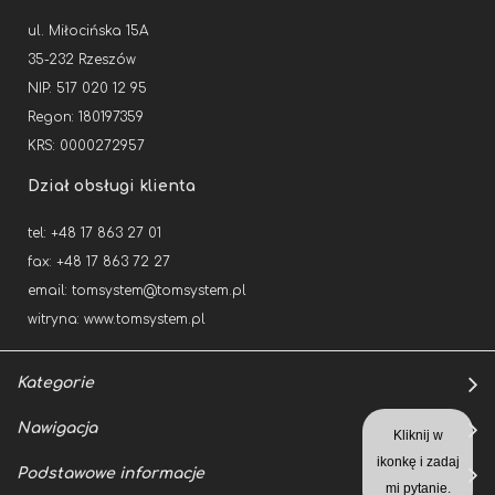
ul. Miłocińska 15A
35-232 Rzeszów
NIP: 517 020 12 95
Regon: 180197359
KRS: 0000272957
Dział obsługi klienta
tel: +48 17 863 27 01
fax: +48 17 863 72 27
email:
tomsystem@tomsystem.pl
witryna:
www.tomsystem.pl
Kategorie
Nawigacja
Kliknij w
ikonkę i zadaj
Podstawowe informacje
mi pytanie.