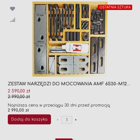
OSTATNIA SZTUKA
ZESTAW NARZĘDZI DO MOCOWANIA AMF 6530-M12X14
Cena
2 590,00 zł
promocyjna
2 990,00 zł
Najniższa cena w przeciągu 30 dni przed promocją:
2 990,00 zł
Dodaj do koszyka
-
+