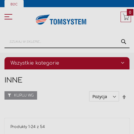
Przejdź
B2C
do
treści
0
SZ
Wszystkie kategorie
INNE
KUPUJ WG
Ust
kier
mal
Produkty
1
-
24
z
54