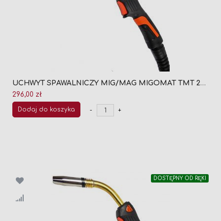
UCHWYT SPAWALNICZY MIG/MAG MIGOMAT TMT 24/5M (CHŁODZONY GAZEM)
296,00 zł
Dodaj do koszyka
-
+
DOSTĘPNY OD RĘKI