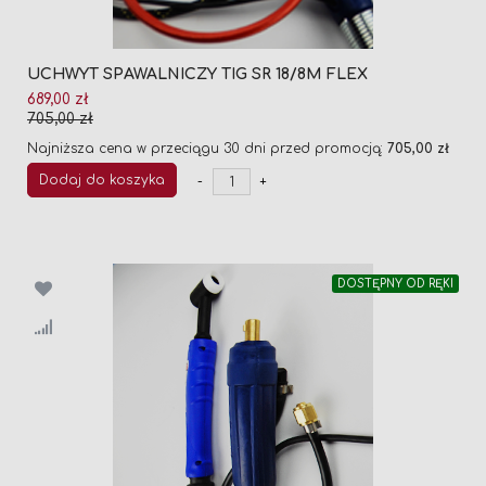
UCHWYT SPAWALNICZY TIG SR 18/8M FLEX
Cena
689,00 zł
promocyjna
705,00 zł
Najniższa cena w przeciągu 30 dni przed promocją:
705,00 zł
Dodaj do koszyka
-
+
DOSTĘPNY OD RĘKI