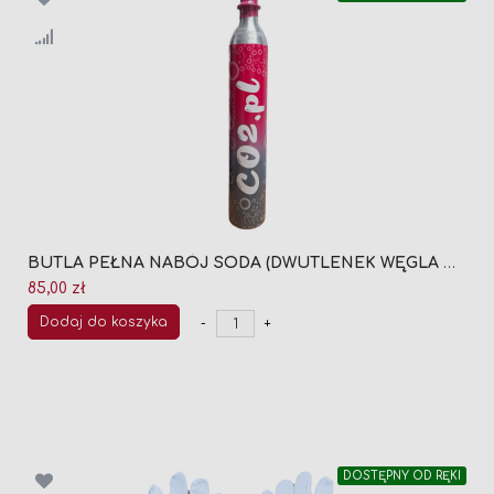
BUTLA PEŁNA NABÓJ SODA (DWUTLENEK WĘGLA CO2) 0,6L QUICK CONNECT DO SATURATORA (ROK PRODUKCJI 2026)
85,00 zł
Dodaj do koszyka
-
+
DOSTĘPNY OD RĘKI