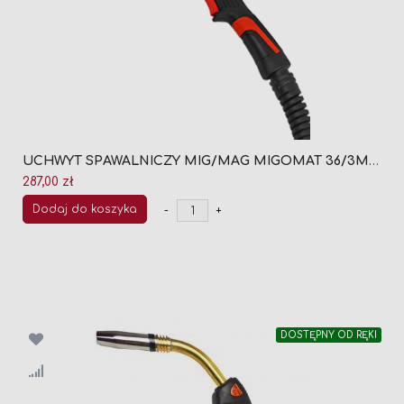
UCHWYT SPAWALNICZY MIG/MAG MIGOMAT 36/3M (CHŁODZONY GAZEM)
287,00 zł
Dodaj do koszyka
-
+
DOSTĘPNY OD RĘKI