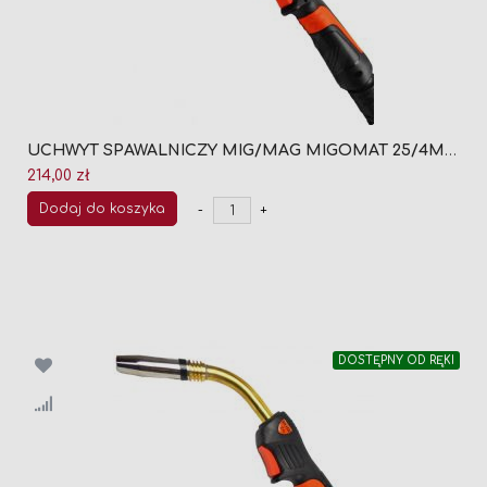
UCHWYT SPAWALNICZY MIG/MAG MIGOMAT 25/4M (CHŁODZONY GAZEM)
214,00 zł
Dodaj do koszyka
-
+
DOSTĘPNY OD RĘKI