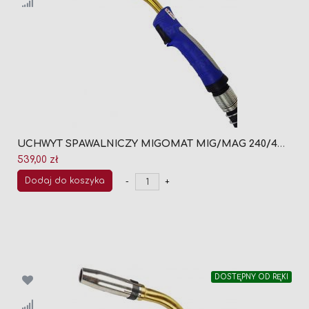
UCHWYT SPAWALNICZY MIGOMAT MIG/MAG 240/4M (CHŁODZONY CIECZĄ)
539,00 zł
Dodaj do koszyka
-
+
DOSTĘPNY OD RĘKI