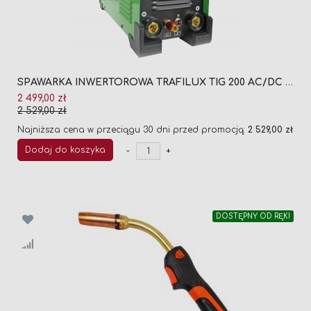
SPAWARKA INWERTOROWA TRAFILUX TIG 200 AC/DC PULS
Cena
2 499,00 zł
promocyjna
2 529,00 zł
Najniższa cena w przeciągu 30 dni przed promocją:
2 529,00 zł
Dodaj do koszyka
-
+
DOSTĘPNY OD RĘKI