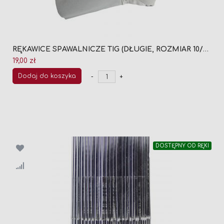
RĘKAWICE SPAWALNICZE TIG (DŁUGIE, ROZMIAR 10/XL)
19,00 zł
Dodaj do koszyka
-
+
DOSTĘPNY OD RĘKI