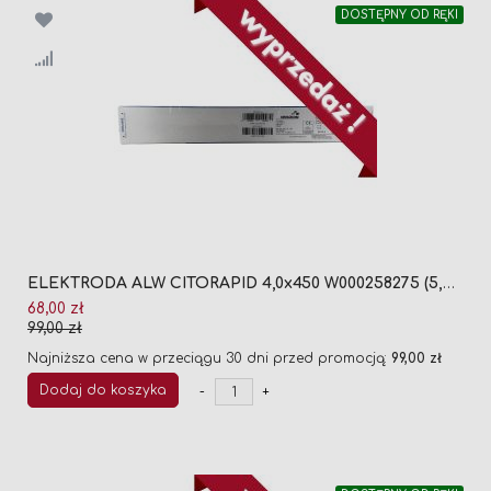
DOSTĘPNY OD RĘKI
ELEKTRODA ALW CITORAPID 4,0x450 W000258275 (5,44KG)
Cena
68,00 zł
promocyjna
99,00 zł
Najniższa cena w przeciągu 30 dni przed promocją:
99,00 zł
Dodaj do koszyka
-
+