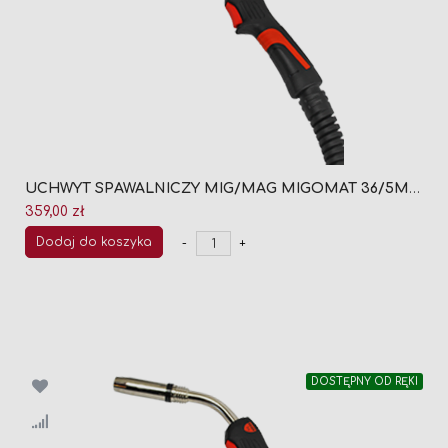
UCHWYT SPAWALNICZY MIG/MAG MIGOMAT 36/5M (CHŁODZONY GAZEM)
359,00 zł
Dodaj do koszyka
-
+
DOSTĘPNY OD RĘKI