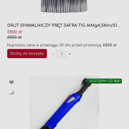
DRUT SPAWALNICZY PRĘT SAFRA TIG AlMg4,5Mn/5183 FI 2,0 (1KG)
Cena
59,00 zł
promocyjna
69,00 zł
Najniższa cena w przeciągu 30 dni przed promocją:
69,00 zł
Dodaj do koszyka
-
+
DOSTĘPNY OD RĘKI