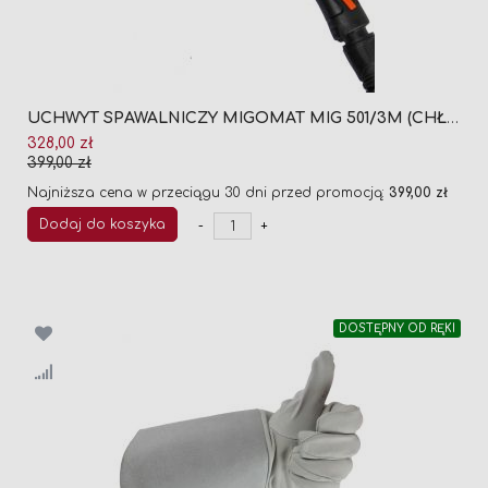
UCHWYT SPAWALNICZY MIGOMAT MIG 501/3M (CHŁODZONY CIECZĄ)
Cena
328,00 zł
promocyjna
399,00 zł
Najniższa cena w przeciągu 30 dni przed promocją:
399,00 zł
Dodaj do koszyka
-
+
DOSTĘPNY OD RĘKI