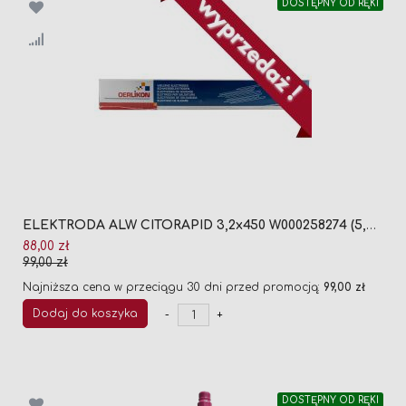
DOSTĘPNY OD RĘKI
ELEKTRODA ALW CITORAPID 3,2x450 W000258274 (5,5KG)
Cena
88,00 zł
promocyjna
99,00 zł
Najniższa cena w przeciągu 30 dni przed promocją:
99,00 zł
Dodaj do koszyka
-
+
DOSTĘPNY OD RĘKI