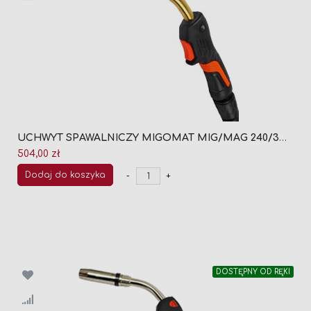
UCHWYT SPAWALNICZY MIGOMAT MIG/MAG 240/3M (CHŁODZONY CIECZĄ)
504,00 zł
Dodaj do koszyka
-
+
DOSTĘPNY OD RĘKI