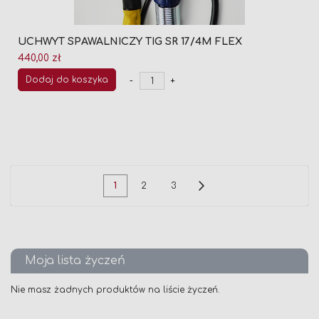
UCHWYT SPAWALNICZY TIG SR 17/4M FLEX
440,00 zł
Dodaj do koszyka
-
+
Strona
Aktualnie
Strona
Strona
Strona
Następne
1
2
3
czytasz
stronę
Moja lista życzeń
Nie masz żadnych produktów na liście życzeń.