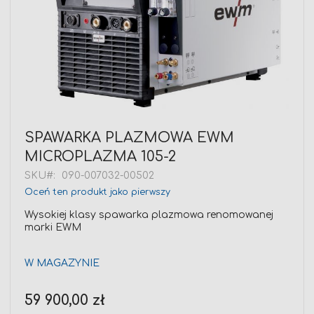
Przejdź
SPAWARKA PLAZMOWA EWM
na
MICROPLAZMA 105-2
początek
galerii
SKU
090-007032-00502
Oceń ten produkt jako pierwszy
Wysokiej klasy spawarka plazmowa renomowanej
marki EWM
W MAGAZYNIE
59 900,00 zł