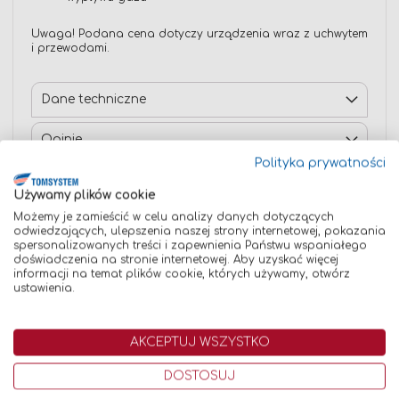
Uwaga! Podana cena dotyczy urządzenia wraz z uchwytem
i przewodami.
Dane techniczne
Opinie
Polityka prywatności
Używamy plików cookie
Możemy je zamieścić w celu analizy danych dotyczących
Znaleźliśmy inne produkty, które mogą Cię
odwiedzających, ulepszenia naszej strony internetowej, pokazania
spersonalizowanych treści i zapewnienia Państwu wspaniałego
zainteresować!
doświadczenia na stronie internetowej. Aby uzyskać więcej
informacji na temat plików cookie, których używamy, otwórz
ustawienia.
Porównaj
AKCEPTUJ WSZYSTKO
DOSTOSUJ