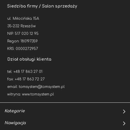
Siedziba firmy / Salon sprzedaży
ul. Miłocińska 15A
35-232 Rzeszów
NIP: 517 020 12 95
Regon: 180197359
KRS: 0000272957
Dział obsługi klienta
tel: +48 17 863 27 01
fax: +48 17 863 72 27
email:
tomsystem@tomsystem.pl
witryna:
www.tomsystem.pl
Kategorie
Nawigacja