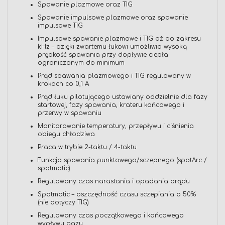
Spawanie plazmowe oraz TIG
Spawanie impulsowe plazmowe oraz spawanie
impulsowe TIG
Impulsowe spawanie plazmowe i TIG aż do zakresu
kHz – dzięki zwartemu łukowi umożliwia wysoką
prędkość spawania przy dopływie ciepła
ograniczonym do minimum
Prąd spawania plazmowego i TIG regulowany w
krokach co 0,1 A
Prąd łuku pilotującego ustawiany oddzielnie dla fazy
startowej, fazy spawania, krateru końcowego i
przerwy w spawaniu
Monitorowanie temperatury, przepływu i ciśnienia
obiegu chłodziwa
Praca w trybie 2-taktu / 4-taktu
Funkcja spawania punktowego/sczepnego (spotArc /
spotmatic)
Regulowany czas narastania i opadania prądu
Spotmatic – oszczędność czasu sczepiania o 50%
(nie dotyczy TIG)
Regulowany czas początkowego i końcowego
wypływu gazu