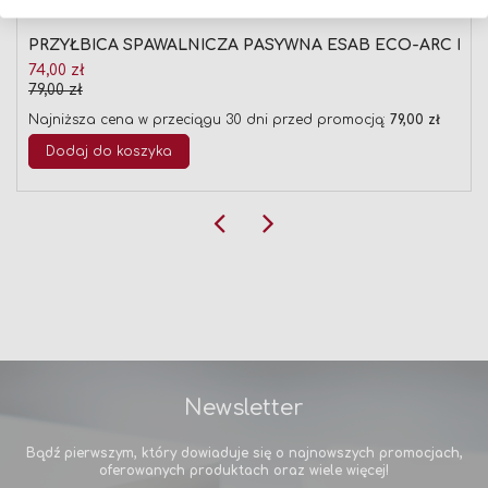
PRZYŁBICA SPAWALNICZA PASYWNA ESAB ECO-ARC II 90x
Cena
74,00 zł
promocyjna
79,00 zł
Najniższa cena w przeciągu 30 dni przed promocją:
79,00 zł
Dodaj do koszyka
Newsletter
Bądź pierwszym, który dowiaduje się o najnowszych promocjach,
oferowanych produktach oraz wiele więcej!