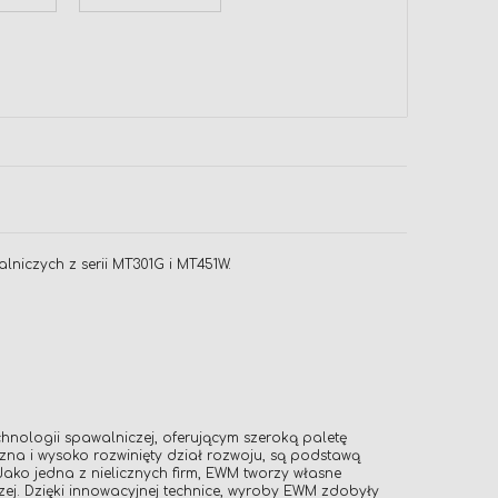
niczych z serii MT301G i MT451W.
nologii spawalniczej, oferującym szeroką paletę
na i wysoko rozwinięty dział rozwoju, są podstawą
Jako jedna z nielicznych firm, EWM tworzy własne
ej. Dzięki innowacyjnej technice, wyroby EWM zdobyły