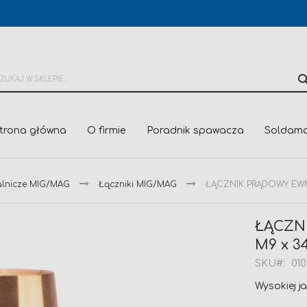
trona główna
O firmie
Poradnik spawacza
Soldama
alnicze MIG/MAG
Łączniki MIG/MAG
ŁĄCZNIK PRĄDOWY EWM 
ŁĄCZN
M9 x 3
SKU
01
Wysokiej 