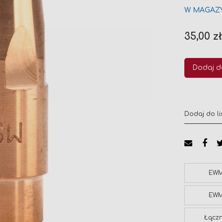
W MAGAZ
35,00 z
Dodaj d
Dodaj do li
EW
EW
Łączn