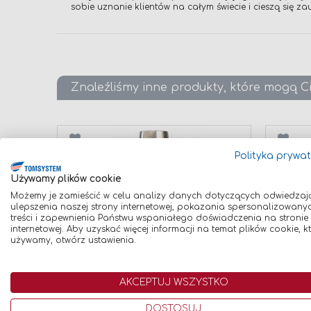
sobie uznanie klientów na całym świecie i cieszą się 
Znaleźliśmy inne produkty, które mogą C
Porównaj
Poró
Polityka prywa
Używamy plików cookie
Możemy je zamieścić w celu analizy danych dotyczących odwiedzaj
ulepszenia naszej strony internetowej, pokazania spersonalizowany
treści i zapewnienia Państwu wspaniałego doświadczenia na stronie
internetowej. Aby uzyskać więcej informacji na temat plików cookie, k
używamy, otwórz ustawienia.
DYSZA GAZOWA ŁUSKA
DYSZA
STOŻKOWA EWM GN TR 23 (094-
STOŻKO
014180-00001) 66mm/17mm
024876
59,00 zł
79,00 zł
AKCEPTUJ WSZYSTKO
Dodaj do koszyka
Dodaj
DOSTOSUJ