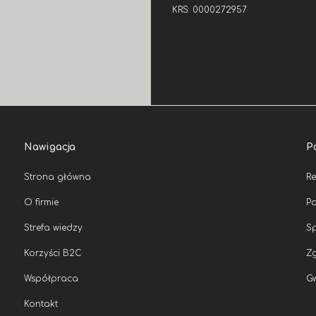
KRS: 0000272957
Nawigacja
P
Strona główna
R
O firmie
Po
Strefa wiedzy
Sp
Korzyści B2C
Zg
Współpraca
G
Kontakt