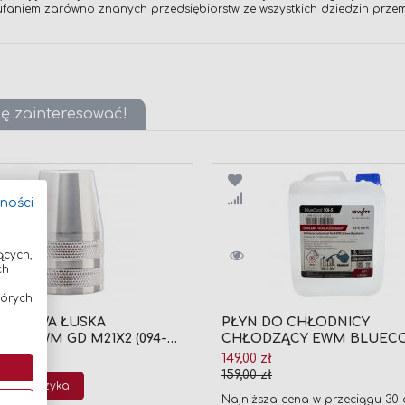
zaufaniem zarówno znanych przedsiębiorstw ze wszystkich dziedzin przem
ię zainteresować!
wnaj
Porównaj
tności
ących,
ch
tórych
 GAZOWA ŁUSKA
PŁYN DO CHŁODNICY
WA EWM GD M21X2 (094-
CHŁODZĄCY EWM BLUEC
-00000) 37,8mm/24mm
10i-5, 5L (-10°C) 094-024141-
Cena
149,00 zł
promocyjna
159,00 zł
 do koszyka
Najniższa cena w przeciągu 30 