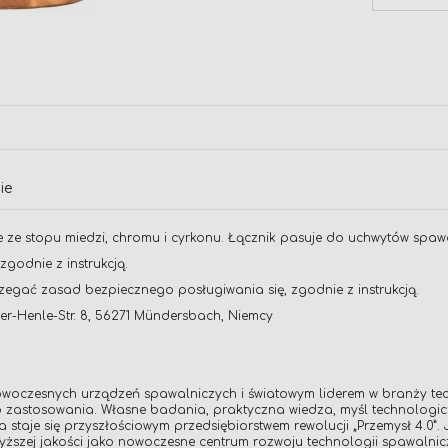
ie
 ze stopu miedzi, chromu i cyrkonu. Łącznik pasuje do uchwytów spawal
godnie z instrukcją.
zegać zasad bezpiecznego posługiwania się, zgodnie z instrukcją.
er-Henle-Str. 8, 56271 Mündersbach, Niemcy
oczesnych urządzeń spawalniczych i światowym liderem w branży tech
 zastosowania. Własne badania, praktyczna wiedza, myśl technologicz
taje się przyszłościowym przedsiębiorstwem rewolucji „Przemysł 4.0”. 
ższej jakości jako nowoczesne centrum rozwoju technologii spawalnicz