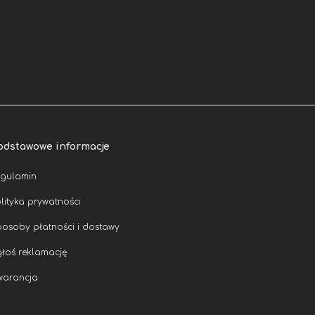
odstawowe informacje
egulamin
lityka prywatności
osoby płatności i dostawy
łoś reklamację
warancja