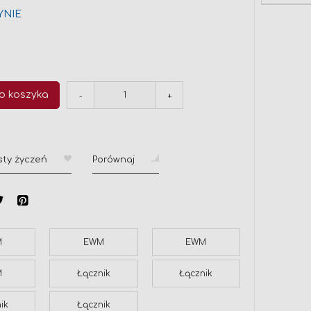
YNIE
ł
o koszyka
-
+
sty życzeń
Porównaj
M
EWM
EWM
M
Łącznik
Łącznik
ik
Łącznik