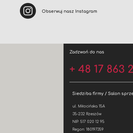
Obserwuj nasz Instagram
Zadzwoń do nas
+ 48 17 863 2
Siedziba firmy / Salon sprz
ul. Miłocińska 15A
35-232 Rzeszów
NIP: 517 020 12 95
Regon: 180197359