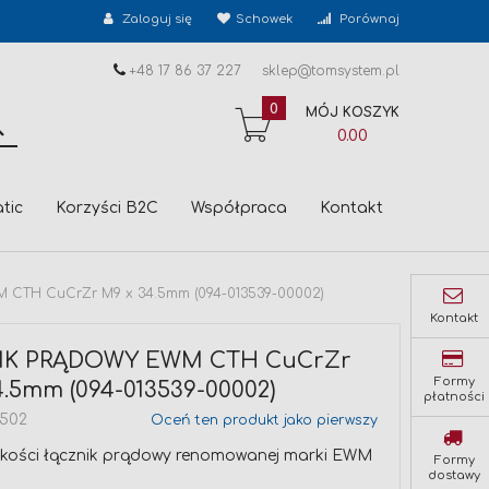
Zaloguj się
Schowek
Porównaj
+48 17 86 37 227
sklep@tomsystem.pl
0
MÓJ KOSZYK
SZUKAJ
0.00
tic
Korzyści B2C
Współpraca
Kontakt
CTH CuCrZr M9 x 34.5mm (094-013539-00002)
Kontakt
IK PRĄDOWY EWM CTH CuCrZr
Formy
4.5mm (094-013539-00002)
płatności
0502
Oceń ten produkt jako pierwszy
jakości łącznik prądowy renomowanej marki EWM
Formy
dostawy