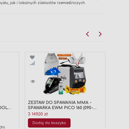
ysłu, jak i lokalnych zakładów rzemieślniczych.
Porównaj
Por
ZESTAW DO SPAWANIA MMA -
SPAWA
OOL
SPAWARKA EWM PICO 160 (090-
PULS 
00005
002128-00502) + AKCESORIA
005692
3 149,00 zł
35 000,
SPAWALNICZE (KOMPLET NR 2)
Dodaj do koszyka
Doda
dni