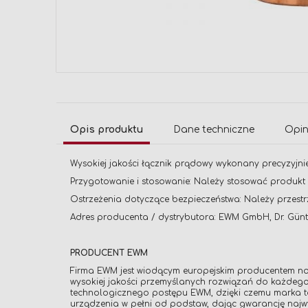
Przejdź
na
początek
galerii
Opis produktu
Dane techniczne
Opin
Wysokiej jakości łącznik prądowy wykonany precyzyjnie
Przygotowanie i stosowanie: Należy stosować produkt z
Ostrzeżenia dotyczące bezpieczeństwa: Należy przestr
Adres producenta / dystrybutora: EWM GmbH, Dr. Günt
PRODUCENT EWM
Firma EWM jest wiodącym europejskim producentem now
wysokiej jakości przemyślanych rozwiązań do każdego
technologicznego postępu EWM, dzięki czemu marka ta s
urządzenia w pełni od podstaw, dając gwarancję najwy