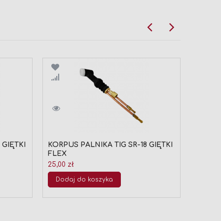
Porównaj
Por
 GIĘTKI
KORPUS PALNIKA TIG SR-18 GIĘTKI
PALNI
FLEX
PL-006
25,00 zł
659,00 
Dodaj do koszyka
Doda