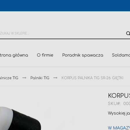
trona główna
O firmie
Poradnik spawacza
Soldama
lnicze TIG
Palniki TIG
KORPUS PALNIKA TIG SR-26 GIĘTKI
KORPUS
SKU
00
Wysokiej j
W MAGAZ