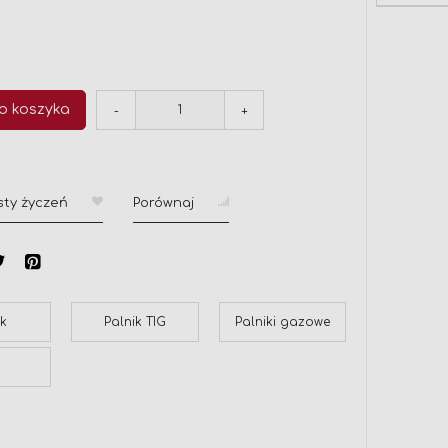
o koszyka
-
+
sty życzeń
Porównaj
ik
Palnik TIG
Palniki gazowe