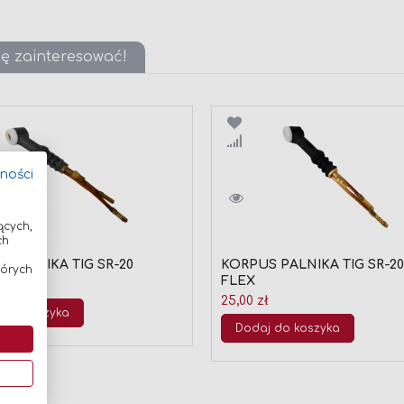
ię zainteresować!
wnaj
Porównaj
tności
ących,
ch
 PALNIKA TIG SR-20
KORPUS PALNIKA TIG SR-20
tórych
FLEX
25,00 zł
 do koszyka
Dodaj do koszyka