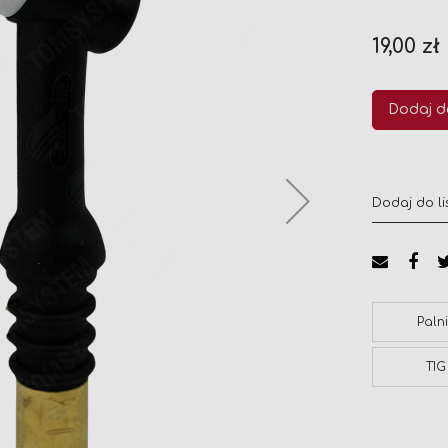
19,00 zł
Dodaj d
Dodaj do li
Paln
TIG