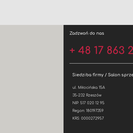
Zadzwoń do nas
+ 48 17 863 2
Siedziba firmy / Salon sprz
ul. Miłocińska 15A
35-232 Rzeszów
NIP: 517 020 12 95
Regon: 180197359
KRS: 0000272957