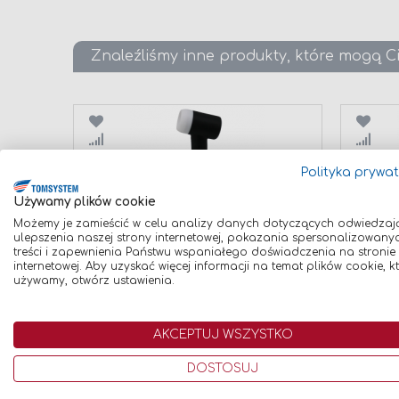
Znaleźliśmy inne produkty, które mogą C
Porównaj
Poró
Polityka prywa
Używamy plików cookie
Możemy je zamieścić w celu analizy danych dotyczących odwiedzaj
ulepszenia naszej strony internetowej, pokazania spersonalizowany
treści i zapewnienia Państwu wspaniałego doświadczenia na stronie
KORPUS PALNIKA TIG SR-17
KORPUS
internetowej. Aby uzyskać więcej informacji na temat plików cookie, k
SZTYWNY
używamy, otwórz ustawienia.
19,00 zł
19,00 zł
Dodaj
Dodaj do koszyka
AKCEPTUJ WSZYSTKO
DOSTOSUJ