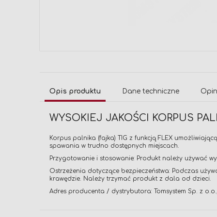
Przejdź
na
początek
galerii
Opis produktu
Dane techniczne
Opin
WYSOKIEJ JAKOŚCI KORPUS PA
Korpus palnika (fajka) TIG z funkcją FLEX umożliwiaj
spawania w trudno dostępnych miejscach.
Przygotowanie i stosowanie: Produkt należy używać w
Ostrzeżenia dotyczące bezpieczeństwa: Podczas używa
krawędzie. Należy trzymać produkt z dala od dzieci.
Adres producenta / dystrybutora: Tomsystem Sp. z o.o.,