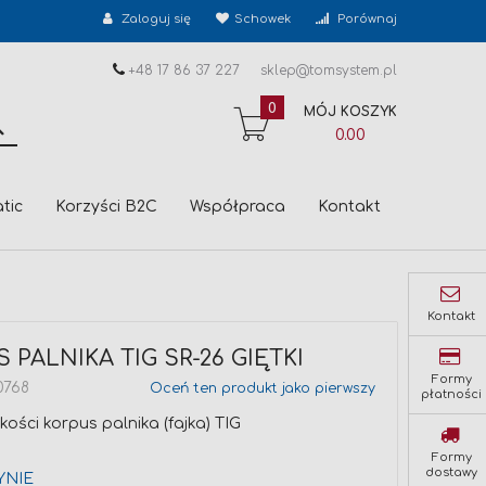
Zaloguj się
Schowek
Porównaj
+48 17 86 37 227
sklep@tomsystem.pl
0
MÓJ KOSZYK
SZUKAJ
0.00
tic
Korzyści B2C
Współpraca
Kontakt
Kontakt
 PALNIKA TIG SR-26 GIĘTKI
Formy
0768
Oceń ten produkt jako pierwszy
płatności
akości korpus palnika (fajka) TIG
Formy
dostawy
YNIE