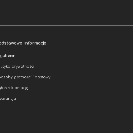
odstawowe informacje
egulamin
lityka prywatności
osoby płatności i dostawy
łoś reklamację
warancja