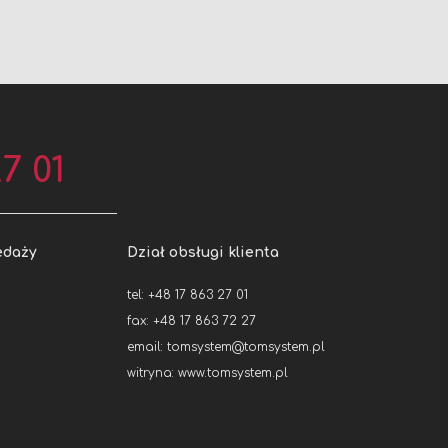
7 01
edaży
Dział obsługi klienta
tel: +48 17 863 27 01
fax: +48 17 863 72 27
email:
tomsystem@tomsystem.pl
witryna:
www.tomsystem.pl