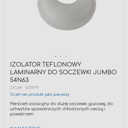
Przejdź
IZOLATOR TEFLONOWY
na
LAMINARNY DO SOCZEWKI JUMBO
początek
galerii
54N63
SKU
001999
Oceń ten produkt jako pierwszy
Pierścień izolacyjny do dużej soczewki gazowej, do
uchwytów spawalniczych chłodzonych cieczą i
powietrzem