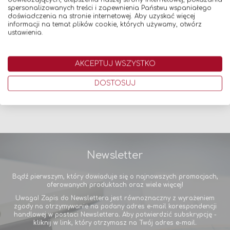
IZOLATOR TEFLONOWY LAMINARNY DO TULEJKI KRÓTKIEJ
spersonalizowanych treści i zapewnienia Państwu wspaniałego
doświadczenia na stronie internetowej. Aby uzyskać więcej
13,90 zł
informacji na temat plików cookie, których używamy, otwórz
ustawienia.
Dodaj do koszyka
AKCEPTUJ WSZYSTKO
DOSTOSUJ
Newsletter
Bądź pierwszym, który dowiaduje się o najnowszych promocjach,
oferowanych produktach oraz wiele więcej!
Uwaga! Zapis do Newslettera jest równoznaczny z wyrażeniem
zgody na otrzymywanie na podany adres e-mail korespondencji
handlowej w postaci Newslettera. Aby potwierdzić subskrypcję -
kliknij w link, który otrzymasz na Twój adres e-mail.