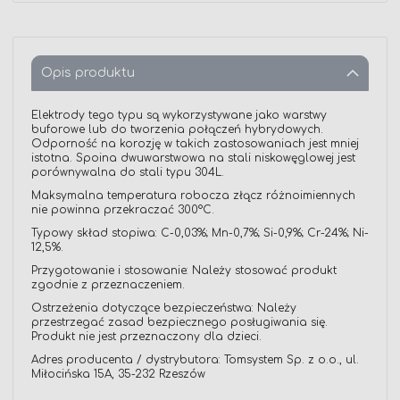
Opis produktu
Elektrody tego typu są wykorzystywane jako warstwy
buforowe lub do tworzenia połączeń hybrydowych.
Odporność na korozję w takich zastosowaniach jest mniej
istotna. Spoina dwuwarstwowa na stali niskowęglowej jest
porównywalna do stali typu 304L.
Maksymalna temperatura robocza złącz różnoimiennych
nie powinna przekraczać 300°C.
Typowy skład stopiwa: C-0,03%; Mn-0,7%; Si-0,9%; Cr-24%; Ni-
12,5%.
Przygotowanie i stosowanie: Należy stosować produkt
zgodnie z przeznaczeniem.
Ostrzeżenia dotyczące bezpieczeństwa: Należy
przestrzegać zasad bezpiecznego posługiwania się.
Produkt nie jest przeznaczony dla dzieci.
Adres producenta / dystrybutora: Tomsystem Sp. z o.o., ul.
Miłocińska 15A, 35-232 Rzeszów