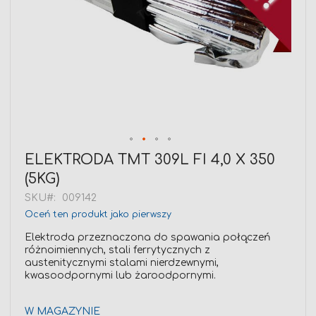
Przejdź
ELEKTRODA TMT 309L FI 4,0 X 350
na
(5KG)
początek
galerii
SKU
009142
Oceń ten produkt jako pierwszy
Elektroda przeznaczona do spawania połączeń
różnoimiennych, stali ferrytycznych z
austenitycznymi stalami nierdzewnymi,
kwasoodpornymi lub żaroodpornymi.
W MAGAZYNIE