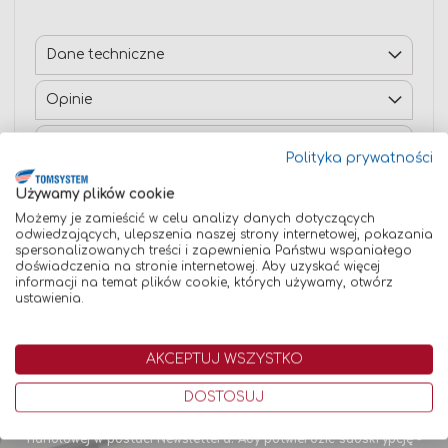
Dane techniczne
Opinie
Pasujące do
Polityka prywatności
Używamy plików cookie
Możemy je zamieścić w celu analizy danych dotyczących
odwiedzających, ulepszenia naszej strony internetowej, pokazania
spersonalizowanych treści i zapewnienia Państwu wspaniałego
doświadczenia na stronie internetowej. Aby uzyskać więcej
informacji na temat plików cookie, których używamy, otwórz
ustawienia.
Newsletter
AKCEPTUJ WSZYSTKO
Bądź pierwszym, który dowiaduje się o najnowszych promocjach,
oferowanych produktach oraz wiele więcej!
DOSTOSUJ
Uwaga! Zapis do Newslettera jest równoznaczny z wyrażeniem
zgody na otrzymywanie na podany adres e-mail korespondencji
handlowej w postaci Newslettera. Aby potwierdzić subskrypcję -