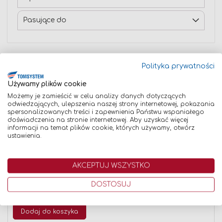
Pasujące do
Polityka prywatności
Znaleźliśmy inne produkty, które mogą Cię
zainteresować!
Używamy plików cookie
Możemy je zamieścić w celu analizy danych dotyczących
odwiedzających, ulepszenia naszej strony internetowej, pokazania
spersonalizowanych treści i zapewnienia Państwu wspaniałego
doświadczenia na stronie internetowej. Aby uzyskać więcej
Porównaj
informacji na temat plików cookie, których używamy, otwórz
ustawienia.
AKCEPTUJ WSZYSTKO
DOSTOSUJ
ELEKTRODA WOLFRAMOWA TIG FI 1,6 CZERWONA
9,90 zł
Dodaj do koszyka