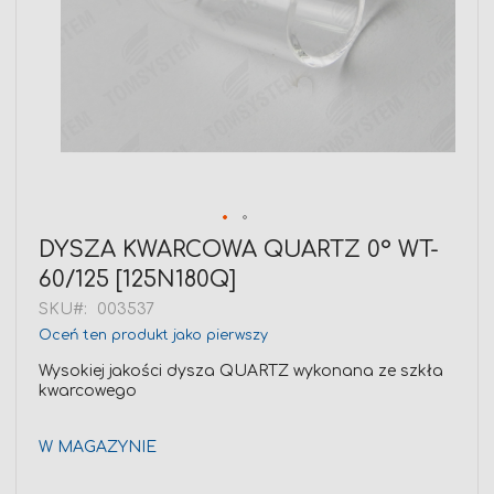
Przejdź
DYSZA KWARCOWA QUARTZ 0° WT-
na
60/125 [125N180Q]
początek
galerii
SKU
003537
Oceń ten produkt jako pierwszy
Wysokiej jakości dysza QUARTZ wykonana ze szkła
kwarcowego
W MAGAZYNIE