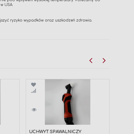
anie pod wpływem wysokiej temperatury. Polecamy do
 w USA.
ejszyć ryzyko wypadków oraz uszkodzeń zdrowia.
Porównaj
Por
UCHWYT SPAWALNICZY
DYSZA