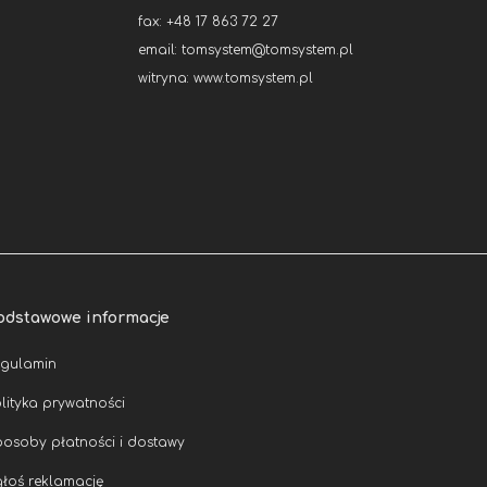
fax: +48 17 863 72 27
email:
tomsystem@tomsystem.pl
witryna:
www.tomsystem.pl
odstawowe informacje
egulamin
lityka prywatności
osoby płatności i dostawy
łoś reklamację