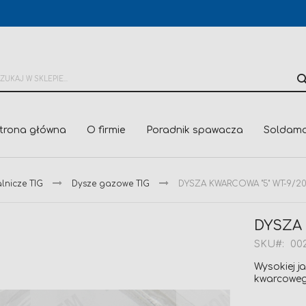
trona główna
O firmie
Poradnik spawacza
Soldama
lnicze TIG
Dysze gazowe TIG
DYSZA KWARCOWA "5" WT-9/2
DYSZA 
SKU
00
Wysokiej 
kwarcowe