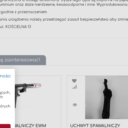
 ograniczona a dostęp utrudniony. Dysze tego typu są odporne na pęk
 aluminium oraz stale nierdzewne, kwasoodporne i inne. Wyprodukowana
zgodnie z przeznaczeniem.
ania urządzenia należy przestrzegać zasad bezpieczeństwa aby zmni
ul. KOŚCIELNA 13
ię zainteresować!
tności
wnaj
Porównaj
ących,
ch
tórych
T SPAWALNICZY EWM
UCHWYT SPAWALNICZY