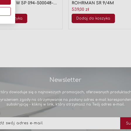
 WIG 18 W 5P 094-500048-
ROHRMAN SR 9/4M
 zł
539,00 zł
 do koszyka
Dodaj do koszyka
Newsletter
tóry dowiaduje się o najnowszych promocjach, oferowanych produktach 
yrażeniem zgody na otrzymywanie na podany adres e-mail korespondencj
subskrypcję - kliknij w link, który otrzymasz na Twój adres e-mail.
Subskrybuj
Su
nasz
newsletter: