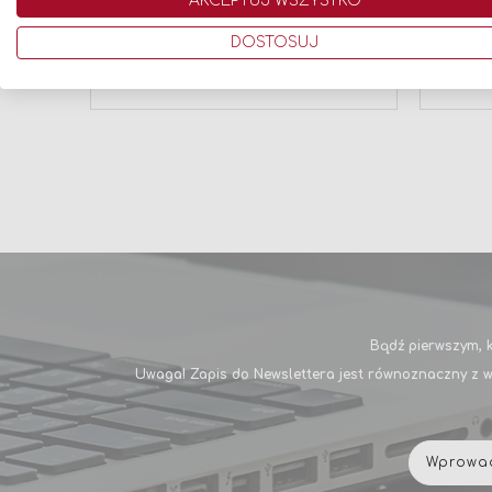
AKCEPTUJ WSZYSTKO
ROHRMAN SR 18/8M SKÓRA
spotArc
KEMPPI
00000
999,00 zł
3 237,52
DOSTOSUJ
Dodaj do koszyka
Dodaj
Bądź pierwszym, k
Uwaga! Zapis do Newslettera jest równoznaczny z w