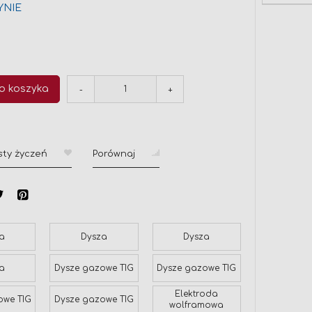
YNIE
ł
o koszyka
-
+
sty życzeń
Porównaj
a
Dysza
Dysza
a
Dysze gazowe TIG
Dysze gazowe TIG
Elektroda
owe TIG
Dysze gazowe TIG
wolframowa