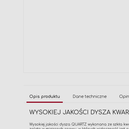
Przejdź
na
początek
galerii
Opis produktu
Dane techniczne
Opin
WYSOKIEJ JAKOŚCI DYSZA KW
Wysokiej jakości dysza QUARTZ wykonana ze szkła kw