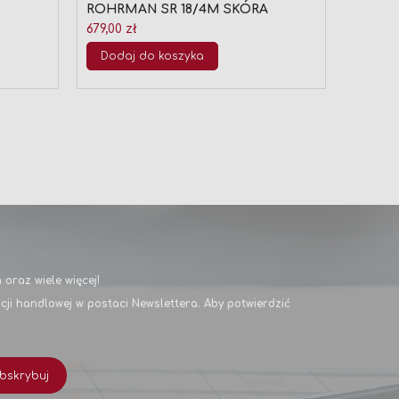
ROHRMAN SR 18/4M SKÓRA
SR-17/1
679,00 zł
2,50 zł
Dodaj do koszyka
Doda
oraz wiele więcej!
i handlowej w postaci Newslettera. Aby potwierdzić
bskrybuj