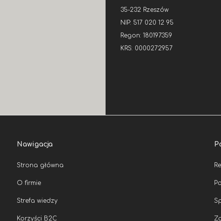
35-232 Rzeszów
NIP: 517 020 12 95
Regon: 180197359
KRS: 0000272957
Nawigacja
P
Strona główna
R
O firmie
Po
Strefa wiedzy
Sp
Korzyści B2C
Zg