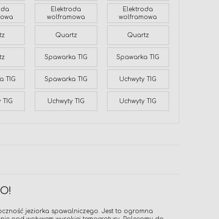
oda
Elektroda
Elektroda
mowa
wolframowa
wolframowa
tz
Quartz
Quartz
tz
Spawarka TIG
Spawarka TIG
a TIG
Spawarka TIG
Uchwyty TIG
 TIG
Uchwyty TIG
Uchwyty TIG
O!
oczność jeziorka spawalniczego. Jest to ogromna