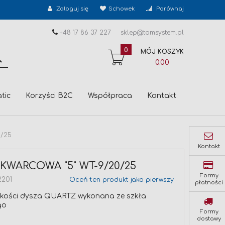
Zaloguj się
Schowek
Porównaj
+48 17 86 37 227
sklep@tomsystem.pl
0
MÓJ KOSZYK
SZUKAJ
0.00
tic
Korzyści B2C
Współpraca
Kontakt
0/25
Kontakt
KWARCOWA "5" WT-9/20/25
Formy
2201
Oceń ten produkt jako pierwszy
płatności
jakości dysza QUARTZ wykonana ze szkła
go
Formy
dostawy