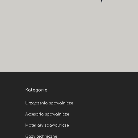
Kategorie
Urządzenia spawalnicze
Akcesoria spawalnicze
Materiały spawalnicze
Gazy techniczne