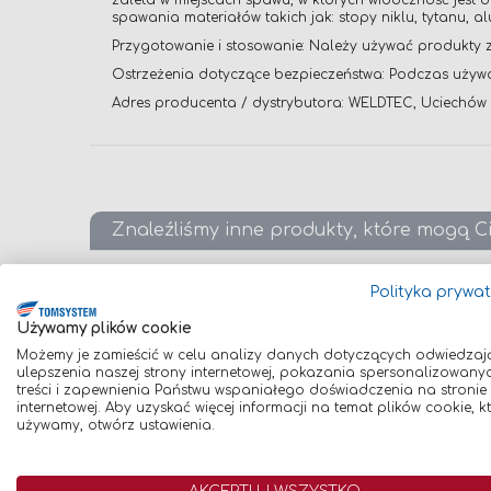
zaleta w miejscach spawu, w których widoczność jest
spawania materiałów takich jak: stopy niklu, tytanu,
Przygotowanie i stosowanie: Należy używać produkty 
Ostrzeżenia dotyczące bezpieczeństwa: Podczas używ
Adres producenta / dystrybutora: WELDTEC, Uciechów 
Znaleźliśmy inne produkty, które mogą C
Polityka prywa
Używamy plików cookie
Porównaj
Poró
Możemy je zamieścić w celu analizy danych dotyczących odwiedzaj
ulepszenia naszej strony internetowej, pokazania spersonalizowany
treści i zapewnienia Państwu wspaniałego doświadczenia na stronie
internetowej. Aby uzyskać więcej informacji na temat plików cookie, k
używamy, otwórz ustawienia.
UCHWYT SPAWALNICZY
UCHWY