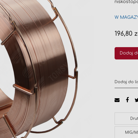
niskostopo
W MAGAZ
196,80 z
Dodaj d
Dodaj do li
Dru
MIG/