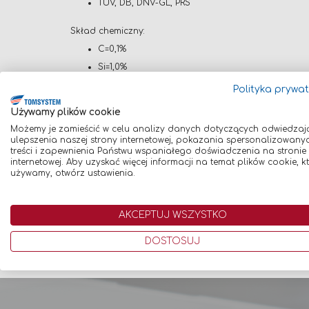
TÜV, DB, DNV-GL, PRS
Skład chemiczny:
C=0,1%
Si=1,0%
Mn=1,7%
Polityka prywa
Używamy plików cookie
Drut spawalniczy jest bardzo równo i precyzyjnie naw
Możemy je zamieścić w celu analizy danych dotyczących odwiedzaj
ulepszenia naszej strony internetowej, pokazania spersonalizowany
MARKA TMT
treści i zapewnienia Państwu wspaniałego doświadczenia na stronie
internetowej. Aby uzyskać więcej informacji na temat plików cookie, k
Wychodząc naprzeciw coraz wyższym oczekiwaniom bran
używamy, otwórz ustawienia.
produkowane we Włoszech przez ekspertów z wieloletn
spawalniczy, stanowiący odpowiedź na wyzwania now
AKCEPTUJ WSZYSTKO
DOSTOSUJ