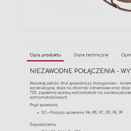
Przejdź
na
początek
galerii
Opis produktu
Dane techniczne
Opin
NIEZAWODNE POŁĄCZENIA - WY
Wysokiej jakości drut spawalniczy manganowo - krzem
konstrukcyjne, stale na zbiorniki ciśnieniowe oraz st
T20, zapewnia wyższą wytrzymałość na zanieczyszcz
wytrzymałościowych.
Prąd spawania:
DC+ Pozycja spawania: PA, PB, PC, PD, PE, PF
Dopuszczenia: