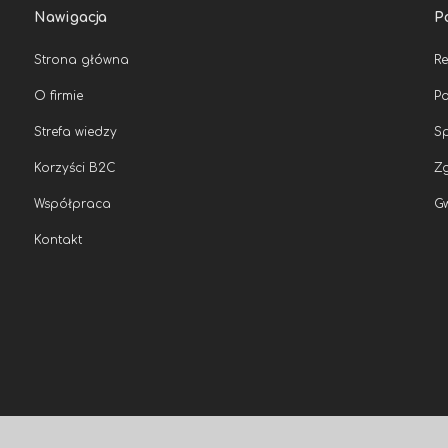
Nawigacja
P
Strona główna
R
O firmie
Po
Strefa wiedzy
Sp
Korzyści B2C
Zg
Współpraca
G
Kontakt