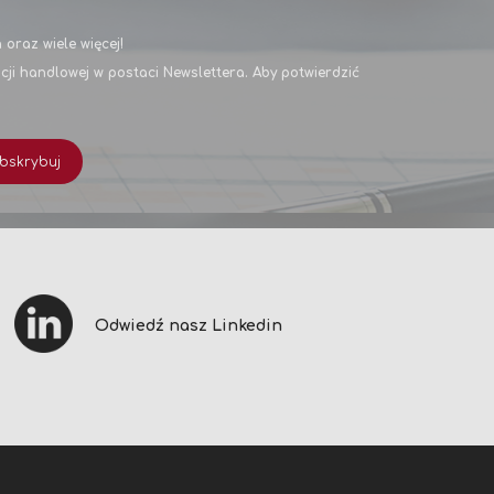
oraz wiele więcej!
i handlowej w postaci Newslettera. Aby potwierdzić
bskrybuj
Odwiedź nasz Linkedin