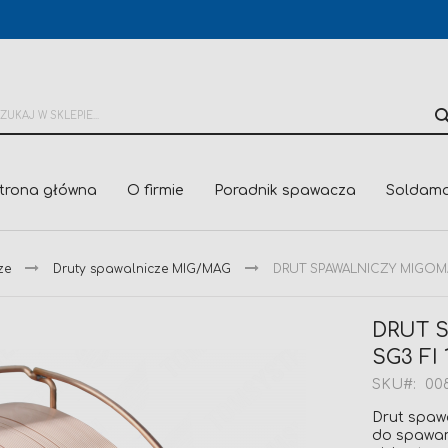
trona główna
O firmie
Poradnik spawacza
Soldama
ze
Druty spawalnicze MIG/MAG
DRUT SPAWALNICZY MIGOMAT 
DRUT 
SG3 FI 
SKU
008
Drut spaw
do spawan