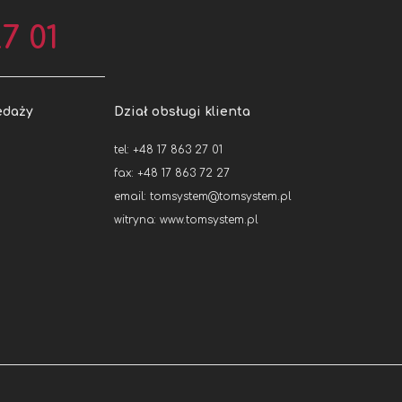
7 01
edaży
Dział obsługi klienta
tel: +48 17 863 27 01
fax: +48 17 863 72 27
email:
tomsystem@tomsystem.pl
witryna:
www.tomsystem.pl