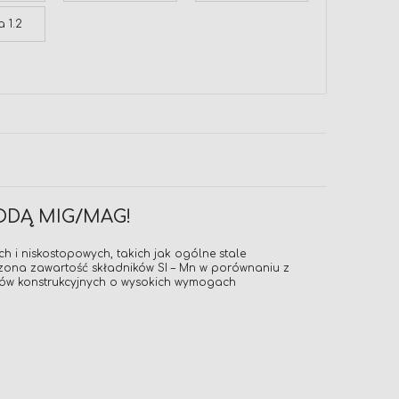
a 1.2
ODĄ MIG/MAG!
i niskostopowych, takich jak ogólne stale
ększona zawartość składników SI – Mn w porównaniu z
tów konstrukcyjnych o wysokich wymogach