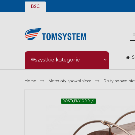
Przejdź
B2C
do
treści
S
Wszystkie kategorie
Home
Materiały spawalnicze
Druty spawalnic
Przejdź
DOSTĘPNY OD RĘKI
na
koniec
galerii