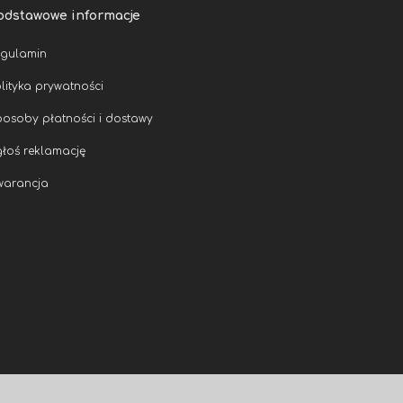
odstawowe informacje
egulamin
lityka prywatności
osoby płatności i dostawy
łoś reklamację
warancja
Kliknij w
ikonkę i zadaj
mi pytanie.