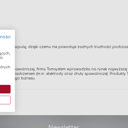
tności
inięty na szpulę, dzięki czemu nie powoduje żadnych trudności podcz
ących,
ch
tórych
ży spawalniczej, firma Tomsystem wprowadziła na rynek najwyższej j
im doświadczeniem (m.in. elektrody oraz druty spawalnicze). Produkt
oczesnego biznesu.
Newsletter