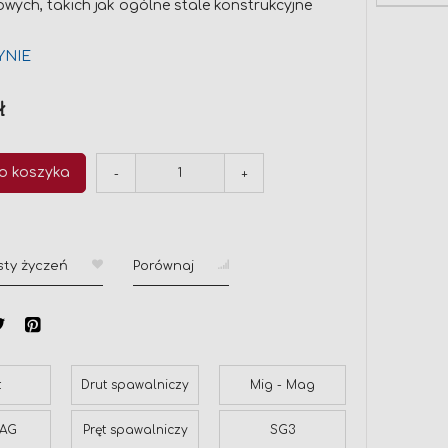
wych, takich jak ogólne stale konstrukcyjne
YNIE
ł
o koszyka
-
+
sty życzeń
Porównaj
t
Drut spawalniczy
Mig - Mag
MAG
Pręt spawalniczy
SG3