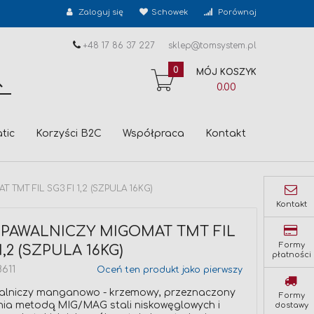
Zaloguj się
Schowek
Porównaj
+48 17 86 37 227
sklep@tomsystem.pl
0
MÓJ KOSZYK
SZUKAJ
0.00
tic
Korzyści B2C
Współpraca
Kontakt
TMT FIL SG3 FI 1,2 (SZPULA 16KG)
Kontakt
SPAWALNICZY MIGOMAT TMT FIL
Formy
1,2 (SZPULA 16KG)
płatności
611
Oceń ten produkt jako pierwszy
alniczy manganowo - krzemowy, przeznaczony
Formy
ia metodą MIG/MAG stali niskowęglowych i
dostawy