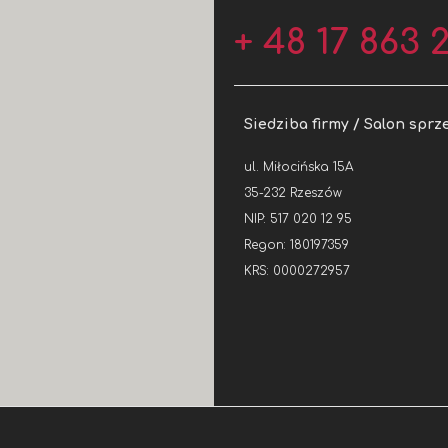
+ 48 17 863 2
Siedziba firmy / Salon sprz
ul. Miłocińska 15A
35-232 Rzeszów
NIP: 517 020 12 95
Regon: 180197359
KRS: 0000272957