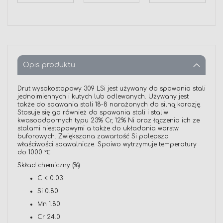
Opis produktu
Drut wysokostopowy 309 LSi jest używany do spawania stali
jednoimiennych i kutych lub odlewanych. Używany jest
także do spawania stali 18-8 narażonych do silną korozję.
Stosuje się go również do spawania stali i staliw
kwasoodpornych typu 23% Cr, 12% Ni oraz łączenia ich ze
stalami niestopowymi a także do układania warstw
buforowych. Zwiększona zawartość Si polepsza
właściwości spawalnicze. Spoiwo wytrzymuje temperatury
do 1000 ℃.
Skład chemiczny (%):
C < 0.03
Si 0.80
Mn 1.80
Cr 24.0