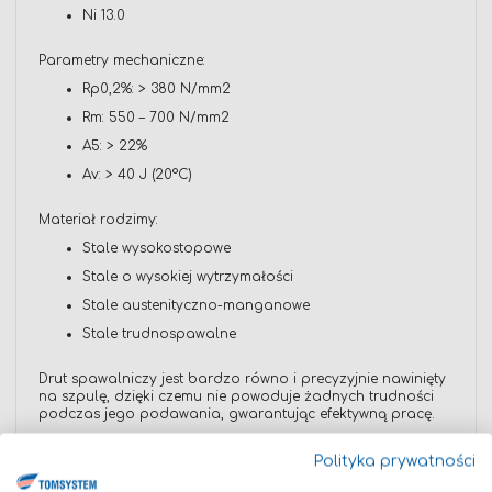
Ni 13.0
Parametry mechaniczne:
Rp0,2%: > 380 N/mm2
Rm: 550 – 700 N/mm2
A5: > 22%
Av: > 40 J (20°C)
Materiał rodzimy:
Stale wysokostopowe
Stale o wysokiej wytrzymałości
Stale austenityczno-manganowe
Stale trudnospawalne
Drut spawalniczy jest bardzo równo i precyzyjnie nawinięty
na szpulę, dzięki czemu nie powoduje żadnych trudności
podczas jego podawania, gwarantując efektywną pracę.
Polityka prywatności
MARKA TMT