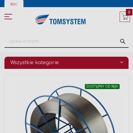
Przejdź
B2C
do
treści
0
SZ
Wszystkie kategorie
Przejdź
DOSTĘPNY OD RĘKI
na
koniec
galerii