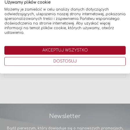
Wychodząc naprzeciw coraz wyższym oczekiwaniom
Używamy plików cookie
branży spawalniczej, firma Tomsystem wprowadziła na
Możemy je zamieścić w celu analizy danych dotyczących
rynek najwyższej jakości produkty spawalnicze własnej
odwiedzających, ulepszenia naszej strony internetowej, pokazania
marki TMT, produkowane we Włoszech przez ekspertów z
spersonalizowanych treści i zapewnienia Państwu wspaniałego
wieloletnim doświadczeniem (m.in. elektrody oraz druty
doświadczenia na stronie internetowej. Aby uzyskać więcej
spawalnicze). Produkty TMT to sprawdzony i
informacji na temat plików cookie, których używamy, otwórz
rekomendowany asortyment spawalniczy, stanowiący
ustawienia.
odpowiedź na wyzwania nowoczesnego biznesu.
AKCEPTUJ WSZYSTKO
Dane techniczne
DOSTOSUJ
Opinie
Newsletter
Bądź pierwszym, który dowiaduje się o najnowszych promocjach,