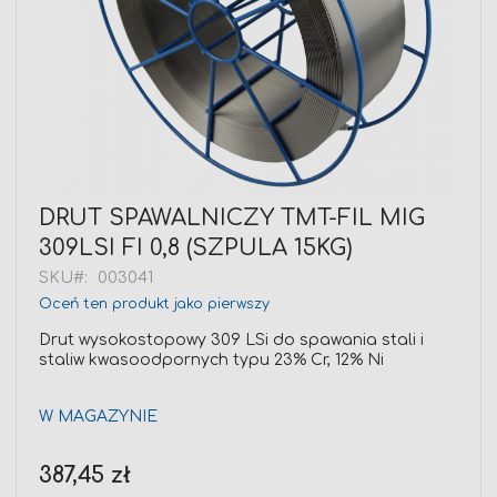
Przejdź
DRUT SPAWALNICZY TMT-FIL MIG
na
309LSI FI 0,8 (SZPULA 15KG)
początek
galerii
SKU
003041
Oceń ten produkt jako pierwszy
Drut wysokostopowy 309 LSi do spawania stali i
staliw kwasoodpornych typu 23% Cr, 12% Ni
W MAGAZYNIE
Cena
387,45 zł
promocyjna