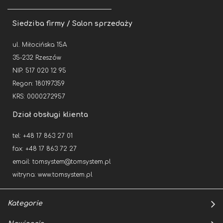
Siedziba firmy / Salon sprzedaży
ul. Miłocińska 15A
35-232 Rzeszów
NIP: 517 020 12 95
Regon: 180197359
KRS: 0000272957
Dział obsługi klienta
tel: +48 17 863 27 01
fax: +48 17 863 72 27
email:
tomsystem@tomsystem.pl
witryna:
www.tomsystem.pl
Kategorie