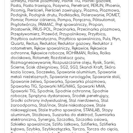
uchwytu,
Palnik plazmowy,
Palnik TIG,
Palniki gazowe,
Pasta,
Pasta trawiąca,
Pasywna,
Penetrant,
PERUN,
Phoenix,
Picomig,
Pierścień,
Pierścień zawirujący,
Plazma,
Plazmowa,
Podajnik,
Podajnik drutu,
Podkładka,
Polerowanie,
POMET,
Pomiar,
Pomiar ciśnienia,
Pompa,
Poręczna,
Półautomat,
Prądotwórczy,
PRAMAC,
Pręt spawalniczy,
Propan,
Prostownik,
PRUS-POL,
Przecinarka,
Przecinarka plazmowa,
Przepływomierz,
Przewód,
Przypalnikowy,
Przyłbica,
Przyłbica automatyczna,
Przyłbica spawalnicza,
Puls,
Płyn,
Quartz,
Rectus,
Reduktor,
Reduktor gazowy,
Reduktor z
rotametrem,
Rękaw spawalniczy,
Rękawice,
Rękawice
ochronne,
Rękawice robocze,
ROHRMAN,
Rolka,
Rolka
dociskowa,
Rotametr,
Rozdzielacz gazu,
Rozmagnesowywanie,
Rozpuszczanie oleju,
Rysik,
Sanki,
Ścierne,
Ścisk dźwigniowy,
SG2,
SG3,
Skandi Kraft,
Skóra
kozia licowa,
Soczewka,
Spawanie aluminium,
Spawanie
metali nieżelaznych,
Spawanie rurociągów,
Spawanie stali,
Spawanie żeliwa,
Spawarka,
Spawarka plazmowa,
Spawarka TIG,
Spawarki MIG/MAG,
Spawarki MMA,
Spawarki TIG,
Spodnie,
Spodnie ochronne,
Spodnie
robocze,
Sprężyna dystansowa,
Środek penetrujący,
Środki ochrony indywidualnej,
Stal nierdzewna,
Stal
żaroodporna,
Stal/inox,
Stale niskostopowe,
Stale
niskowęglowe,
Stale trudno spawalne,
STANLAB,
Stopy
aluminium,
Stożkowa,
Suszarka do elektrod,
Suwmiarka
elektroniczna,
Synergia,
Szczotka,
Szczotka osiowa,
Szkiełko spawalnicze,
Szlifa listkowa,
Szlifierka,
Szlifierka
kątowa,
Szybka,
Szybkozłączka,
Tarcza,
Tarcza do cięcia,