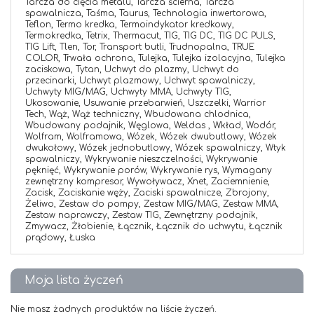
Tarcza do cięcia metalu,
Tarcza ścierna,
Tarcza
spawalnicza,
Taśma,
Taurus,
Technologia inwertorowa,
Teflon,
Termo kredka,
Termoindykator kredkowy,
Termokredka,
Tetrix,
Thermacut,
TIG,
TIG DC,
TIG DC PULS,
TIG Lift,
Tlen,
Tor,
Transport butli,
Trudnopalna,
TRUE
COLOR,
Trwała ochrona,
Tulejka,
Tulejka izolacyjna,
Tulejka
zaciskowa,
Tytan,
Uchwyt do plazmy,
Uchwyt do
przecinarki,
Uchwyt plazmowy,
Uchwyt spawalniczy,
Uchwyty MIG/MAG,
Uchwyty MMA,
Uchwyty TIG,
Ukosowanie,
Usuwanie przebarwień,
Uszczelki,
Warrior
Tech,
Wąż,
Wąż techniczny,
Wbudowana chlodnica,
Wbudowany podajnik,
Węglowa,
Weldas ,
Wkład,
Wodór,
Wolfram,
Wolframowa,
Wózek,
Wózek dwubutlowy,
Wózek
dwukołowy,
Wózek jednobutlowy,
Wózek spawalniczy,
Wtyk
spawalniczy,
Wykrywanie nieszczelności,
Wykrywanie
pęknięć,
Wykrywanie porów,
Wykrywanie rys,
Wymagany
zewnętrzny kompresor,
Wywoływacz,
Xnet,
Zaciemnienie,
Zacisk,
Zaciskanie węży,
Zaciski spawalnicze,
Zbrojony,
Żeliwo,
Zestaw do pompy,
Zestaw MIG/MAG,
Zestaw MMA,
Zestaw naprawczy,
Zestaw TIG,
Zewnętrzny podajnik,
Zmywacz,
Żłobienie,
Łącznik,
Łącznik do uchwytu,
Łącznik
prądowy,
Łuska
Moja lista życzeń
Nie masz żadnych produktów na liście życzeń.