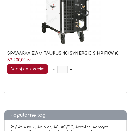
SPAWARKA EWM TAURUS 401 SYNERGIC S HP FKW (090-005409-00502)
32 900,00 zł
Dodaj do koszyka
-
+
Popularne tagi
2t / 4t,
4 rolki,
Abiplas,
AC,
AC/DC,
Acetylen,
Agregat,