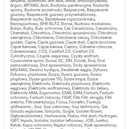
Aktywna,
Aluminium,
Anti stick,
Antox,
Antyodpryskowy,
Argon,
ART.MAS,
Azot,
Badania penetracyjne,
Badanie
spoiny,
Badanie szczelności,
Bezpiecznik,
Bezpiecznik
gazowy,
Bezpiecznik gazowy przyreduktorowy,
Bezpiecznik suchy,
Bezstykowe zajarzanie łuku,
Bezzapachowy,
BHP,
BLITZ,
Borax,
Budowa modułowa,
Butan,
Butla,
Buty ochronne,
Cer,
Ceramiczna,
Ceramiczny,
Chemetall,
Chłodnica,
Chłodnica spawalnicza,
Chłodnica
zewnętrzna,
Chłodzenie,
Chłodzenie cieczą,
Chłodzenie
gazem,
Cięcie,
Cięcie gazowe,
Cięcie stali,
Cięcie tarczowe,
Cięcie tlenowe,
Cięcie łukowe,
Ciemny,
Ciśnienie robocze,
Ciśnieniomierz,
CO2,
Comfort 2.0,
Comfort 3.0,
Cylindryczna,
Czujnik zegarowy,
Czysty wolfram,
Czyszczenie spoin,
Dacar,
DC,
DIN,
Docisk,
Drut,
Drut
samoosłonowy,
Drut spawalniczy,
Druty spawalnicze
MIG/MAG,
Dwoina bydlęca,
Dwutlenek węgla,
Dyfuzor,
Dyfuzory plazmowe,
Dysza,
Dysza gazowa,
Dysza
prądowa,
Dysze gazowe TIG,
Dysze tnące,
Dysze
zewnętrzne,
Elektroda,
Elektroda plazmowa,
Elektroda
węglowa,
Elektroda wolframowa,
Elektrody do żeliwa,
Elektrody MMA,
Ergonomia,
ESAB,
EWM,
Fartuch,
Fartuch
ochronny,
Fartuch roboczy,
FIDAT,
Filtr,
Filtr okrągły,
Filtr
srebrny,
Filtrowentylacja,
Focus,
ForceArc,
Funkcja
szlifowania ,
Gaz,
Gaz osłonowy,
Gaz techniczny,
Ger,
Gniado wyjściowe,
Gniazdo,
Gogle,
Golden Brown,
Głębokościomierz,
Hartowanie,
Hałas,
Hot start,
Hydrogen,
IGBT,
Impuls,
Izolator,
Izolator teflonowy,
JOB,
Jumbo,
Kabel,
Kapa ochronna,
Kaptur roboczy,
Kask spawalniczy,