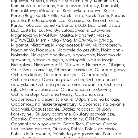
Kątownik,
KEMPPI,
Kleszcze,
Koc ochronny,
Kombinezon,
Kombinezon ochronny,
Kombinezon roboczy,
Kompakt,
Kompaktowy półautomat,
Końcówka prądowa,
Korek,
Korek długi,
Korek krótki,
Korek mikro,
Korek średni,
Korpus
palnika,
Kreda spawalnicza,
Krzesiwo,
Kurtka ochronna,
Kurtka robocza,
Lamelka,
Lantan,
LCD,
LED,
Limit,
Listwa
LED,
Lusterko,
Lut twardy,
Lutospawanie,
Lutowanie,
Magnetyczny,
MAGNUM,
Makita,
Manometr,
Maska,
METALWELD,
Miernik,
Mig - Mag,
MIG/MAG,
Mig/Mag,
Migomat,
Mikrometr,
Mikroprocesor,
MMA,
Multiprocesory,
Nagolennik,
Nagłowie,
Nagłowie do przyłbic,
Nakolannik,
Nakrętka,
Nakrętka dociskowa,
Napawanie,
Nasadka do
spawania,
Nasadka giętka,
Nastopnik,
Neutralizacja,
Nietopliwa,
Niezawodność,
Nitowanie,
Numerator,
Obejma,
Obiektyw ceramiczny,
Obniżanie ciśnienia,
Ochrona głowy,
Ochrona kolan,
Ochrona narzędzi,
Ochrona nóg,
Ochrona oczu,
Ochrona powierzchni,
Ochrona przed
odpryskami,
Ochrona przed promieniowaniem,
Ochrona
rąk,
Ochrona spawacza,
Ochrona stali nierdzewnej,
Ochrona stóp,
Ochrona twarzy,
Ochrona uszu,
Odporność na cięcie i ścieranie,
Odporność na korozję,
Odporność na niskie temperatury,
Odporność na pękanie,
Odpryski,
Odtłuszczanie,
Odzież robocza,
Okulary
korekcyjne ,
Okulary ochronne,
Okulary spawalnicze,
Opaska,
Opcja podpięcia chłodnicy,
OPN Chemie,
Optymalizacja spawania,
Origo Tech,
Osłona,
Osłona
łuku spawalniczego,
Otulona,
Palnik,
Palnik do cięcia,
Palnik do lutowania,
Palnik do podgrzewania,
Palnik do