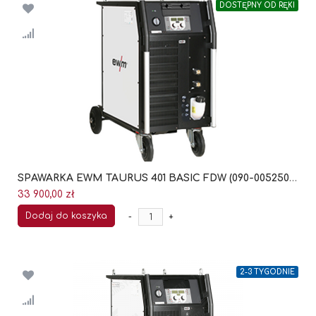
DOSTĘPNY OD RĘKI
SPAWARKA EWM TAURUS 401 BASIC FDW (090-005250-00502)
33 900,00 zł
Dodaj do koszyka
-
+
2-3 TYGODNIE