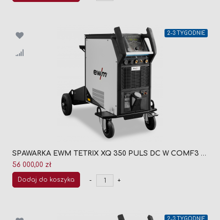
2-3 TYGODNIE
SPAWARKA EWM TETRIX XQ 350 PULS DC W COMF3 5P (090-005670-00001)
56 000,00 zł
Dodaj do koszyka
-
+
2-3 TYGODNIE