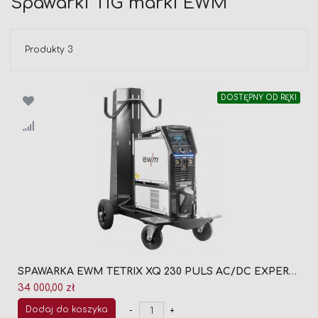
Spawarki TIG marki EWM
Produkty
3
DOSTĘPNY OD RĘKI
SPAWARKA EWM TETRIX XQ 230 PULS AC/DC EXPERT 3.0 5P (090-005631-00002)
34 000,00 zł
Dodaj do koszyka
-
+