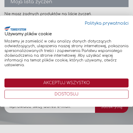
Moja lista życzeń
Nie masz żadnych produktów na liście życzeń.
Polityka prywatności
Używamy plików cookie
Możemy je zamieścić w celu analizy danych dotyczących
odwiedzających, ulepszenia naszej strony internetowej, pokazania
Newsletter
spersonalizowanych treści i zapewnienia Państwu wspaniałego
doświadczenia na stronie internetowej. Aby uzyskać więcej
informacji na temat plików cookie, których używamy, otwórz
Bądź pierwszym, który dowiaduje się o najnowszych promocjach,
ustawienia.
oferowanych produktach oraz wiele więcej!
Uwaga! Zapis do Newslettera jest równoznaczny z wyrażeniem
zgody na otrzymywanie na podany adres e-mail korespondencji
AKCEPTUJ WSZYSTKO
handlowej w postaci Newslettera. Aby potwierdzić subskrypcję -
kliknij w link, który otrzymasz na Twój adres e-mail.
DOSTOSUJ
Subskrybuj
Subskrybuj
nasz
newsletter: